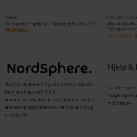
STOLER
SITTEBENK MED 
Elegant Oppbev
Lin Oppbevaringsbenk – Elegant og Praktisk Grå
Eukalyptustrebe
1549,00
kr
O
2899,00
kr
p
v
2
Hjelp &
Hos Nordsphere tilbyr vi smarte produkter
Kundeservice
for hjem, hage og fritid til
Klager og retu
konkurransedyktige priser. Gjør hverdagen
Inspirasjon
enklere og legg til rette for et mer aktivt og
praktisk liv.