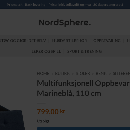
Prismatch - Rask levering – Priser inkl. tollavgift og mva - 30 dagers angrerett
KTØY OG GJØR-DET-SELV
HUSDYRTILBEHØR
OPPBEVARING
H
LEKER OG SPILL
SPORT & TRENING
HOME
»
BUTIKK
»
STOLER
»
BENK
»
SITTEBE
Multifunksjonell Oppbevar
Marineblå, 110 cm
799,00
kr
Utsolgt