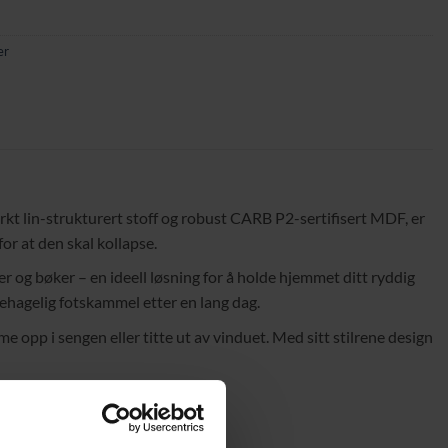
er
t lin-strukturert stoff og robust CARB P2-sertifisert MDF, er
or at den skal kollapse.
er og bøker – en ideell løsning for å holde hjemmet ditt ryddig
ehagelig fotskammel etter en lang dag.
 opp i sengen eller titte ut av vinduet. Med sitt stilrene design