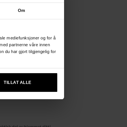
Om
iale mediefunksjoner og for å
 med partnerne våre innen
u har gjort tilgjengelig for
TILLAT ALLE
ktisk del av hjemmet ditt!