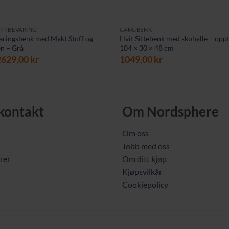
OPPBEVARING
GANGBENK
aringsbenk med Mykt Stoff og
Hvit Sittebenk med skohylle – oppti
n – Grå
104 × 30 × 48 cm
pprinnelig
Nåværende
2629,00
kr
1049,00
kr
ris
pris
ar:
er:
899,00 kr.
2629,00 kr.
 kontakt
Om Nordsphere
Om oss
Jobb med oss
rer
Om ditt kjøp
Kjøpsvilkår
Cookiepolicy