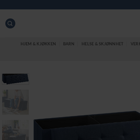
Skip
to
content
HJEM & KJØKKEN
BARN
HELSE & SKJØNNHET
VER