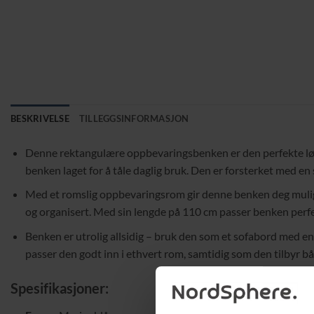
BESKRIVELSE
TILLEGGSINFORMASJON
Denne rektangulære oppbevaringsbenken er den perfekte løsni
benken laget for å tåle daglig bruk. Den er forsterket med en 
Med et romslig oppbevaringsrom gir denne benken deg muligheten
og organisert. Med sin lengde på 110 cm passer benken perfe
Benken er utrolig allsidig – bruk den som et sofabord med en 
passer den godt inn i ethvert rom, samtidig som den tilbyr 
Spesifikasjoner: