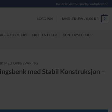
Kundeservice: Support@nordsphere.no
0
LOGG INN
HANDLEKURV /
0,00
KR
AGE & UTEMILJØ
FRITID & LEKER
KONTORSTOLER
NK MED OPPBEVARING
ingsbenk med Stabil Konstruksjon –