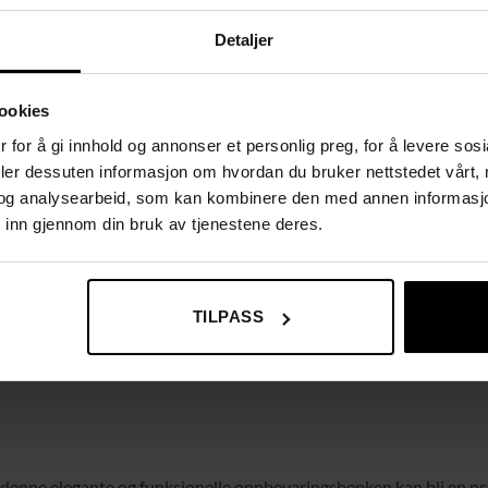
Detaljer
ookies
 for å gi innhold og annonser et personlig preg, for å levere sos
deler dessuten informasjon om hvordan du bruker nettstedet vårt,
og analysearbeid, som kan kombinere den med annen informasjon d
 inn gjennom din bruk av tjenestene deres.
TILPASS
denne elegante og funksjonelle oppbevaringsbenken kan bli en pra