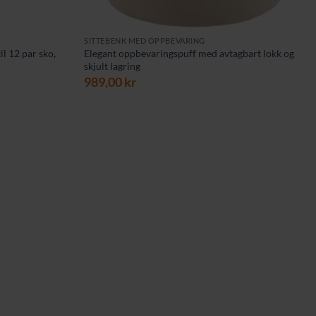
SITTEBENK MED OPPBEVARING
l 12 par sko,
Elegant oppbevaringspuff med avtagbart lokk og
skjult lagring
989,00
kr