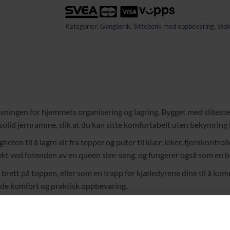
Kategorier:
Gangbenk
,
Sittebenk med oppbevaring
,
Stol
ngen for hjemmets organisering og lagring. Bygget med slitesterk
solid jernramme, slik at du kan sitte komfortabelt uten bekymring f
 til å lagre alt fra tepper og puter til klær, leker, fjernkontroll
kt ved fotenden av en queen size-seng, og fungerer også som en b
brett på toppen, eller som en trapp for kjæledyrene dine til å komme
både komfort og praktisk oppbevaring.