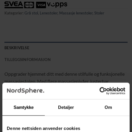
Kategorier:
Grå stol
,
Lenestoler
,
Massasje lenestoler
,
Stoler
BESKRIVELSE
TILLEGGSINFORMASJON
Oppgrader hjemmet ditt med denne stilfulle og funksjonelle
massasjestolen. Med flere massasjenivåer, justerbar
tilbakelent funksjon og en praktisk design, er den perfekt for
avslapping og velvære. Det slitesterke kunstlæret gir et
moderne utseende og enkel vedlikehold, mens den robuste
Samtykke
Detaljer
Om
konstruksjonen sikrer komfort og stabilitet.
Egenskaper:
Denne nettsiden anvender cookies