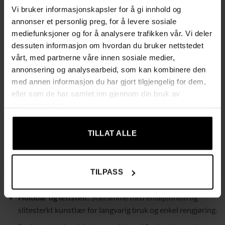
Vi bruker informasjonskapsler for å gi innhold og
Fleksible massasjealternativer:
Velg mellom 2
annonser et personlig preg, for å levere sosiale
intensiteter og 5 moduser med tidtakere på 15, 30 eller 60
mediefunksjoner og for å analysere trafikken vår. Vi deler
minutter for tilpasset velvære.
dessuten informasjon om hvordan du bruker nettstedet
Justerbar tilbakelent posisjon:
Juster ryggstøtten opptil
vårt, med partnerne våre innen sosiale medier,
135° og aktiver fotstøtten enkelt ved å bruke den skjulte
annonsering og analysearbeid, som kan kombinere den
sidehåndtaket.
med annen informasjon du har gjort tilgjengelig for dem,
eller som de har samlet inn gjennom din bruk av
Bevegelsesfrihet:
Kombinasjon av gungemekanisme og
tjenestene deres.
360° rotasjon for økt fleksibilitet og komfort.
Overlegen komfort:
Tykk polstring og fjærsystem gir en
TILLAT ALLE
behagelig og spenstig sitteopplevelse.
Praktiske detaljer:
Integrert sidelomme for oppbevaring
av fjernkontroll eller andre små gjenstander samt 2
TILPASS
koppholdere for drikke.
Holdbar og lettstelt:
Stålramme med emaljefinish og
slitesterkt kunstlær for langvarig bruk og enkel rengjøring.