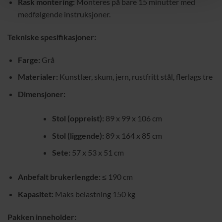
Rask montering:
Monteres på bare 15 minutter med
medfølgende instruksjoner.
Tekniske spesifikasjoner:
Farge:
Grå
Materialer:
Kunstlær, skum, jern, rustfritt stål, flerlags tre
Dimensjoner:
Stol (oppreist):
89 x 99 x 106 cm
Stol (liggende):
89 x 164 x 85 cm
Sete:
57 x 53 x 51 cm
Anbefalt brukerlengde:
≤ 190 cm
Kapasitet:
Maks belastning 150 kg
Pakken inneholder: