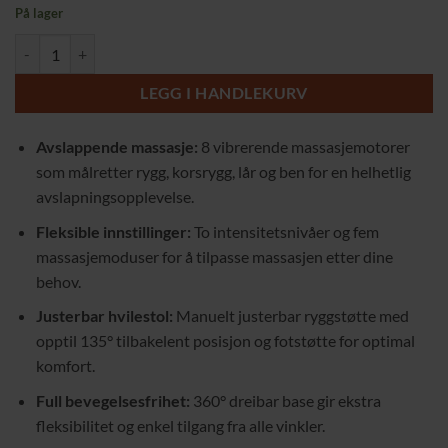
På lager
Massasjestol med Justerbar Tilbakelent Funksjon, Gung og 360° Rotasj
LEGG I HANDLEKURV
Avslappende massasje:
8 vibrerende massasjemotorer
som målretter rygg, korsrygg, lår og ben for en helhetlig
avslapningsopplevelse.
Fleksible innstillinger:
To intensitetsnivåer og fem
massasjemoduser for å tilpasse massasjen etter dine
behov.
Justerbar hvilestol:
Manuelt justerbar ryggstøtte med
opptil 135° tilbakelent posisjon og fotstøtte for optimal
komfort.
Full bevegelsesfrihet:
360° dreibar base gir ekstra
fleksibilitet og enkel tilgang fra alle vinkler.