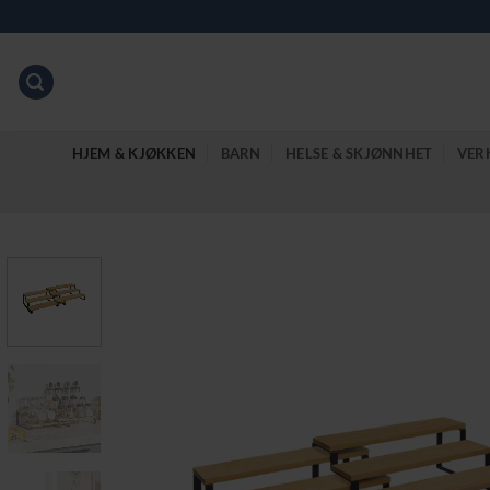
Skip
to
content
HJEM & KJØKKEN
BARN
HELSE & SKJØNNHET
VER