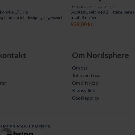
HYLLER & HYLLESYSTEMER
skohylle 175 cm –
Skostativ, sett med 2 – stabelbare
 i industriell design, greige/svart
totalt 8 nivåer
939,00
kr
 kontakt
Om Nordsphere
Om oss
Jobb med oss
rer
Om ditt kjøp
Kjøpsvilkår
Cookiepolicy
UKTER KAN LEVERES