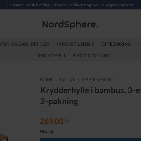
Prismatch - Rask levering – Priser inkl. tollavgift og mva - 30 dagers angrerett
KTØY OG GJØR-DET-SELV
HUSDYRTILBEHØR
OPPBEVARING
H
LEKER OG SPILL
SPORT & TRENING
HOME
»
BUTIKK
»
OPPBEVARING
Krydderhylle i bambus, 3-et
2-pakning
269,00
kr
Utsolgt