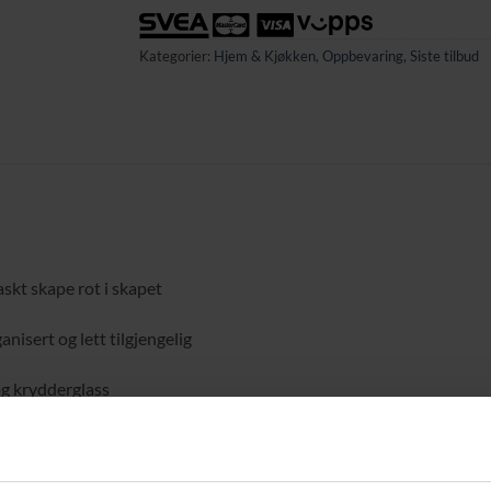
Kategorier:
Hjem & Kjøkken
,
Oppbevaring
,
Siste tilbud
askt skape rot i skapet
isert og lett tilgjengelig
og krydderglass
n i skapet og én på benkeplaten