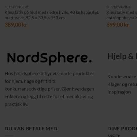
KLESHENGERE
OPPBEVARING
Klesstativ på hjul med nedre hylle, 40 kg kapasitet,
Klesstativ med 
matt svart, 92,5 × 33,5 × 153 cm
entréoppbevaring
389,00
kr
699,00
kr
Hjelp &
Hos Nordsphere tilbyr vi smarte produkter
Kundeservice
for hjem, hage og fritid til
Klager og retu
konkurransedyktige priser. Gjør hverdagen
Inspirasjon
enklere og legg til rette for et mer aktivt og
praktisk liv.
DU KAN BETALE MED:
DINE PROD
MED: