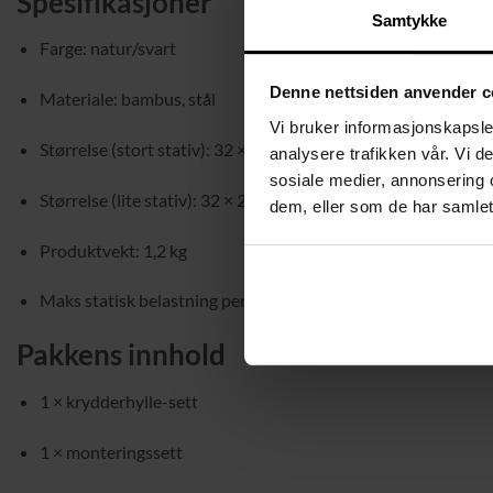
Spesifikasjoner
Samtykke
Farge: natur/svart
Denne nettsiden anvender c
Materiale: bambus, stål
Vi bruker informasjonskapsler
Størrelse (stort stativ): 32 × 24,5 × 11,2 cm (L × B × H)
analysere trafikken vår. Vi 
sosiale medier, annonsering 
Størrelse (lite stativ): 32 × 24 × 9,5 cm (L × B × H)
dem, eller som de har samlet
Produktvekt: 1,2 kg
Maks statisk belastning per nivå: 3 kg
Pakkens innhold
1 × krydderhylle-sett
1 × monteringssett