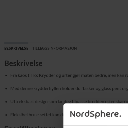
BESKRIVELSE
TILLEGGSINFORMASJON
Beskrivelse
Fra kaos til ro: Krydder og urter gjør maten bedre, men kan r
Med denne krydderhyllen holder du flasker og glass pent organ
Uttrekkbart design som lar deg tilpasse bredden etter skap 
Fleksibel bruk: settet kan deles i 2 separate enheter, f.eks. é