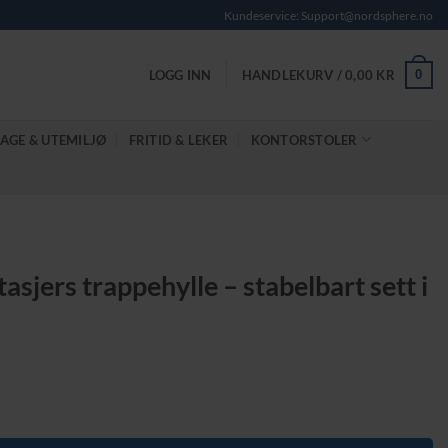
Kundeservice: Support@nordsphere.no
0
LOGG INN
HANDLEKURV /
0,00
KR
AGE & UTEMILJØ
FRITID & LEKER
KONTORSTOLER
asjers trappehylle – stabelbart sett i