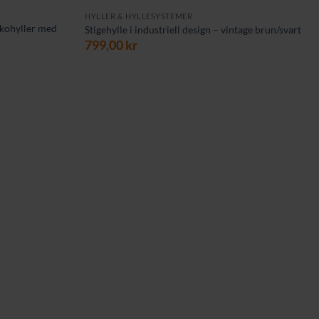
HYLLER & HYLLESYSTEMER
 skohyller med
Stigehylle i industriell design – vintage brun/svart
799,00
kr