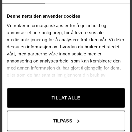
Avstand fra gulv til nederste hylle: 19 cm – gjør det
Denne nettsiden anvender cookies
enklere å holde rent under møbelet
Vi bruker informasjonskapsler for å gi innhold og
Produktinformasjon
annonser et personlig preg, for å levere sosiale
mediefunksjoner og for å analysere trafikken vår. Vi deler
Farge: rustikk brun, svart
dessuten informasjon om hvordan du bruker nettstedet
vårt, med partnerne våre innen sosiale medier,
Materiale: sponplate, stål
annonsering og analysearbeid, som kan kombinere den
med annen informasjon du har gjort tilgjengelig for dem,
Mål: 60 × 30 × 204,8 cm (L × B × H)
eller som de har samlet inn gjennom din bruk av
tjenestene deres.
Vekt: 14,5 kg
TILLAT ALLE
Maks statisk belastning per hylle: 15 kg
Avstand fra gulv til bunn: 19 cm
TILPASS
Pakkens innhold