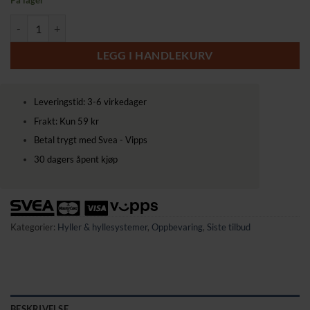
På lager
6-etasjes stigehylle i industriell design – 60 × 30 × 204,8 cm antall
LEGG I HANDLEKURV
Leveringstid: 3-6 virkedager
Frakt: Kun 59 kr
Betal trygt med Svea - Vipps
30 dagers åpent kjøp
Kategorier:
Hyller & hyllesystemer
,
Oppbevaring
,
Siste tilbud
BESKRIVELSE