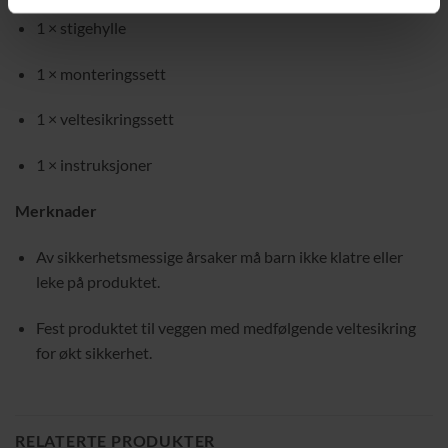
1 × stigehylle
1 × monteringssett
1 × veltesikringssett
1 × instruksjoner
Merknader
Av sikkerhetsmessige årsaker må barn ikke klatre eller
leke på produktet.
Fest produktet til veggen med medfølgende veltesikring
for økt sikkerhet.
RELATERTE PRODUKTER