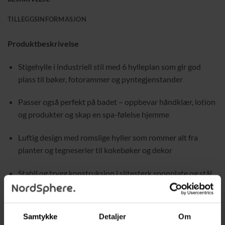
TILLEGGSINFORMASJON
Produktbeskrivelse
Stigehylle i industriell stil med 6 hylleplan som gir god
plass til bøker, fotorammer og pyntegjenstander
Passer også perfekt på badet – oppbevar håndklær, lotion
og produkter og skap en spa-følelse hjemme
Luftig design med romslige hyller som rommer alt fra
planter og tegneserier til kokebøker og dekor
Stabil og trygg konstruksjon i slitesterk sponplate og stål
som står stødig
Veltesikring medfølger for ekstra stabilitet og redusert
Samtykke
Detaljer
Om
risiko for at hyllen velter