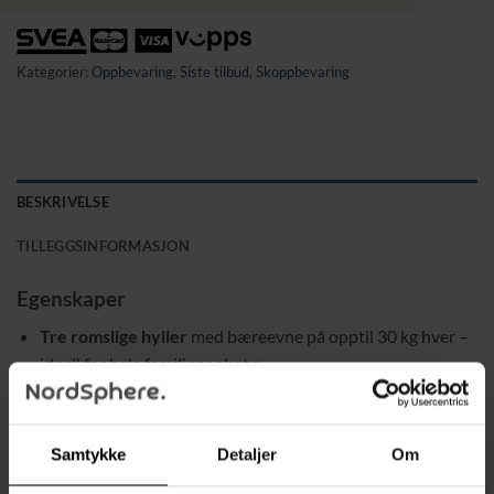
Kategorier:
Oppbevaring
,
Siste tilbud
,
Skoppbevaring
BESKRIVELSE
TILLEGGSINFORMASJON
Egenskaper
Tre romslige hyller
med bæreevne på opptil 30 kg hver –
ideell for hele familiens skotøy.
Solid metallramme
i pulverlakkert stål for lang levetid og
stabilitet.
Samtykke
Detaljer
Om
Treplater i varm brun fargetone
gir en koselig og