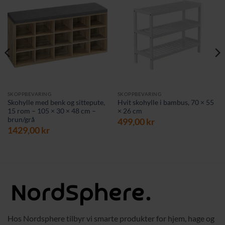
SKOPPBEVARING
SKOPPBEVARING
Skohylle med benk og sittepute,
Hvit skohylle i bambus, 70 × 55
15 rom – 105 × 30 × 48 cm –
× 26 cm
brun/grå
499,00
kr
1429,00
kr
Hos Nordsphere tilbyr vi smarte produkter for hjem, hage og