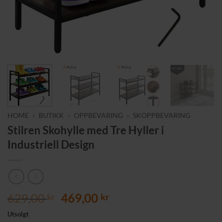
HOME
»
BUTIKK
»
OPPBEVARING
»
SKOPPBEVARING
Stilren Skohylle med Tre Hyller i
Industriell Design
Opprinnelig
Nåværende
629,00
469,00
kr
kr
pris
pris
Utsolgt
var:
er: