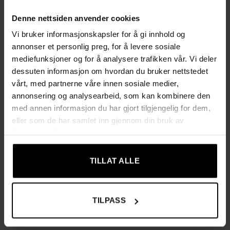
moderne loftstil til interiøret.
Denne nettsiden anvender cookies
Treben med beskyttende gummiknotter
– skånsom mot
gulv og gir ekstra stabilitet.
Vi bruker informasjonskapsler for å gi innhold og
annonser et personlig preg, for å levere sosiale
Kompakte mål
– 79×30×58,5 cm gjør den perfekt for små
mediefunksjoner og for å analysere trafikken vår. Vi deler
ganger og rom.
dessuten informasjon om hvordan du bruker nettstedet
Allsidig design
– passer i gang, garderobe, soverom eller
vårt, med partnerne våre innen sosiale medier,
kontor.
annonsering og analysearbeid, som kan kombinere den
med annen informasjon du har gjort tilgjengelig for dem,
Rask og enkel montering
– alt nødvendig utstyr og
eller som de har samlet inn gjennom din bruk av
verktøy følger med, klar på 10 minutter.
tjenestene deres.
Tekniske spesifikasjoner
TILLAT ALLE
Maks belastning: 30 kg per hylle
Størrelse: 58,5 x 79 x 30 cm
Vekt: 8,15 kg
TILPASS
Vekt med emballasje: 9,3 kg