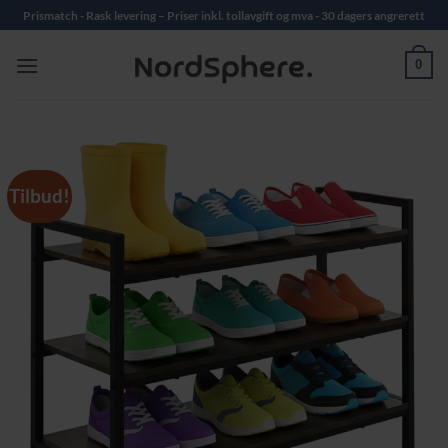
Skip
Prismatch - Rask levering – Priser inkl. tollavgift og mva - 30 dagers angrerett
to
content
0
Tilbud!