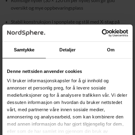
Romslige hyller (30 × 120 cm per hylle) som gir god
oversikt og mye oppbevaringsplass
Stabil konstruksjon i sponplate og stål med X-stag på
baksiden for ekstra stabilitet
Høy belastningskapasitet: opptil 45 kg per hylle og totalt
Samtykke
Detaljer
Om
270 kg
Tipssikring følger med for økt sikkerhet og bedre stabilitet
Denne nettsiden anvender cookies
Justerbare føtter sørger for at bokhyllen står stødig selv
Vi bruker informasjonskapsler for å gi innhold og
på litt ujevne gulv
annonser et personlig preg, for å levere sosiale
mediefunksjoner og for å analysere trafikken vår. Vi deler
Horisontale sidestenger på hvert nivå hjelper til med å
dessuten informasjon om hvordan du bruker nettstedet
holde gjenstander på plass og forhindrer at de glir av
vårt, med partnerne våre innen sosiale medier,
annonsering og analysearbeid, som kan kombinere den
Avstand mellom hyllene på 31,5 cm som gir plass til
med annen informasjon du har gjort tilgjengelig for dem,
oppbevaringsbokser og større gjenstander
eller som de har samlet inn gjennom din bruk av