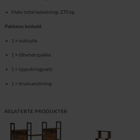
Maks total belastning: 270 kg
Pakkens innhold
1 × bokhylle
1 × tilbehørspakke
1 × tippsikringssett
1 × bruksanvisning
RELATERTE PRODUKTER