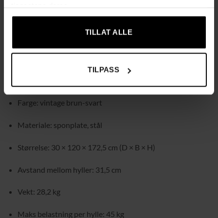
tjenestene deres.
Allsidig bruk – passer i stue (også som romdeler),
arbeidsrom, kjøkken eller på balkong til planter
TILLAT ALLE
Enkel montering med nummererte deler,
monteringsverktøy og tydelige instruksjoner
TILPASS
Produktinformasjon
Farge: vintage brun-svart
Materiale: sponplate, stål
Størrelse: 30 × 120 × 172,5 cm (D × B × H)
Avstand mellom hyller: 31,5 cm
Vekt: 28,2 kg
Maks belastning per hylle: 45 kg