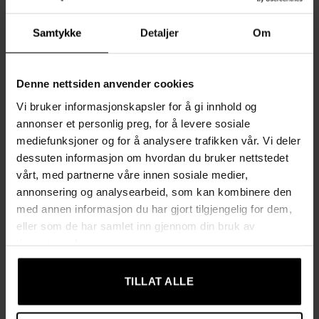
Hovedfunksjoner:
Samtykke
Detaljer
Om
Perfekt for barn:
Skap en komfortabel plass for barnet
ditt å slappe av, lese eller kose seg foran TV-en.
Denne nettsiden anvender cookies
Robust ramme:
Eukalyptustrerammen gir solid støtte og
Vi bruker informasjonskapsler for å gi innhold og
annonser et personlig preg, for å levere sosiale
stabilitet.
mediefunksjoner og for å analysere trafikken vår. Vi deler
Komfortabel polstring:
Myk polstring i
dessuten informasjon om hvordan du bruker nettstedet
lammeskinnimitasjon gir en ekstra koselig sitteopplevelse.
vårt, med partnerne våre innen sosiale medier,
Støttende design:
Ryggstøtte og armlener gir ekstra
annonsering og analysearbeid, som kan kombinere den
med annen informasjon du har gjort tilgjengelig for dem,
støtte til små barn for en ergonomisk og behagelig
eller som de har samlet inn gjennom din bruk av
sittestilling.
tjenestene deres.
Spesifikasjoner:
TILLAT ALLE
Farge:
Grønn
Materiale:
Lammeskinnimitasjon, eukalyptustre, skum