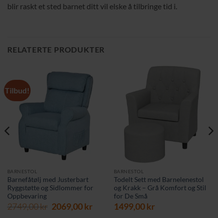
blir raskt et sted barnet ditt vil elske å tilbringe tid i.
RELATERTE PRODUKTER
Tilbud!
BARNESTOL
BARNESTOL
Barnefåtølj med Justerbart
Todelt Sett med Barnelenestol
Ryggstøtte og Sidlommer for
og Krakk – Grå Komfort og Stil
Oppbevaring
for De Små
værende
Opprinnelig
Nåværende
s
2749,00
kr
2069,00
kr
1499,00
kr
pris
pris