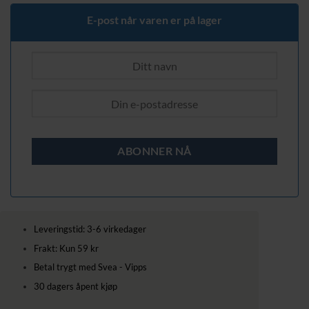
1349,00 kr.
1199,00 kr.
E-post når varen er på lager
Leveringstid: 3-6 virkedager
Frakt: Kun 59 kr
Betal trygt med Svea - Vipps
30 dagers åpent kjøp