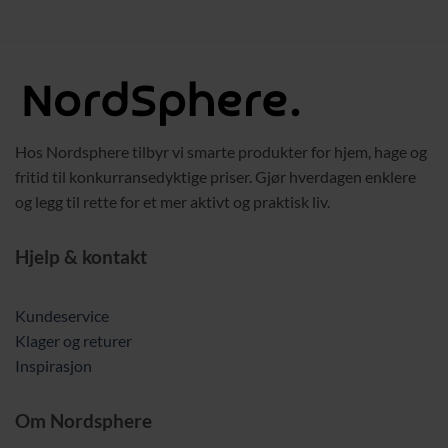
var:
er:
9,00 kr.
2749,00 kr.
2069,00 kr.
Hos Nordsphere tilbyr vi smarte produkter for hjem, hage og
fritid til konkurransedyktige priser. Gjør hverdagen enklere
og legg til rette for et mer aktivt og praktisk liv.
Hjelp & kontakt
Kundeservice
Klager og returer
Inspirasjon
Om Nordsphere