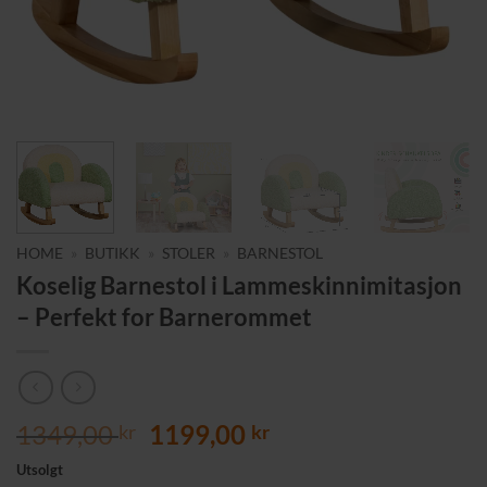
HOME
»
BUTIKK
»
STOLER
»
BARNESTOL
Koselig Barnestol i Lammeskinnimitasjon
– Perfekt for Barnerommet
Opprinnelig
Nåværende
1349,00
1199,00
kr
kr
pris
pris
Utsolgt
var:
er: