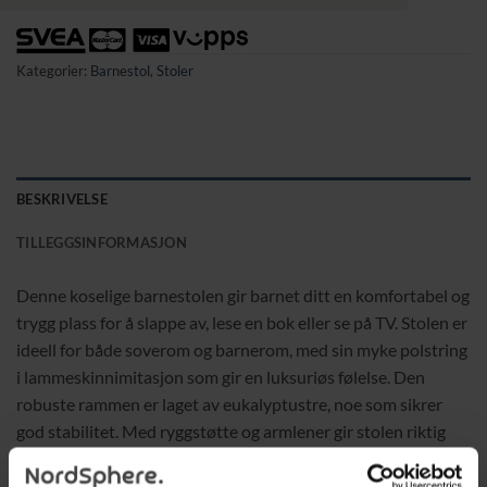
Kategorier:
Barnestol
,
Stoler
BESKRIVELSE
TILLEGGSINFORMASJON
Denne koselige barnestolen gir barnet ditt en komfortabel og
trygg plass for å slappe av, lese en bok eller se på TV. Stolen er
ideell for både soverom og barnerom, med sin myke polstring
i lammeskinnimitasjon som gir en luksuriøs følelse. Den
robuste rammen er laget av eukalyptustre, noe som sikrer
god stabilitet. Med ryggstøtte og armlener gir stolen riktig
støtte til små barn i alderen 1,5 til 3 år, og blir raskt en favoritt
i ethvert barnerom.