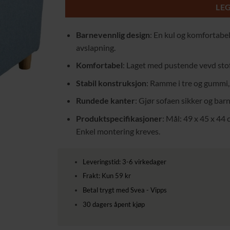
LE
Barnevennlig design
: En kul og komfortabel
avslapning.
Komfortabel
: Laget med pustende vevd stoff
Stabil konstruksjon
: Ramme i tre og gummi, 
Rundede kanter
: Gjør sofaen sikker og bar
Produktspecifikasjoner
: Mål: 49 x 45 x 44 
Enkel montering kreves.
Leveringstid: 3-6 virkedager
Frakt: Kun 59 kr
Betal trygt med Svea - Vipps
30 dagers åpent kjøp