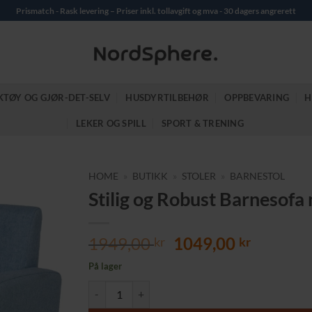
Prismatch - Rask levering – Priser inkl. tollavgift og mva - 30 dagers angrerett
KTØY OG GJØR-DET-SELV
HUSDYRTILBEHØR
OPPBEVARING
H
LEKER OG SPILL
SPORT & TRENING
HOME
»
BUTIKK
»
STOLER
»
BARNESTOL
Stilig og Robust Barnesofa
Opprinnelig
Nåvære
1949,00
1049,00
kr
kr
pris
pris
På lager
var:
er:
Stilig og Robust Barnesofa med Sklisikre Ben og Tre
1949,00 kr.
1049,00 