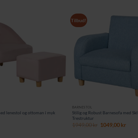
Tilbud!
BARNESTOL
med lenestol og ottoman i myk
Stilig og Robust Barnesofa med Skl
Trestruktur
Opprinnelig
Nåv
1949,00
kr
1049,00
kr
pris
pris
var:
er: