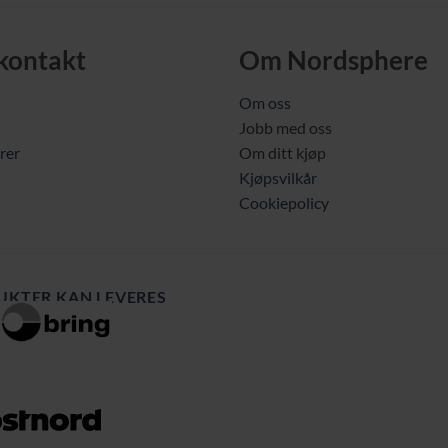
1949,00 kr.
1049,
 kontakt
Om Nordsphere
Om oss
Jobb med oss
rer
Om ditt kjøp
Kjøpsvilkår
Cookiepolicy
UKTER KAN LEVERES