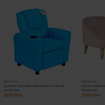
BARNESTOL
BARNESTOL
Justerbar og fargerik Barnesofa for lek og
Søtt barnesett 
avslapning
fløyelslook
1879,00
kr
1399,00
kr