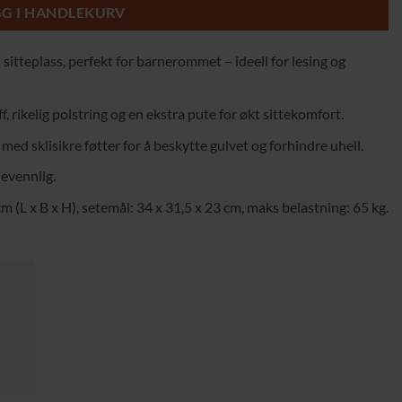
GG I HANDLEKURV
 sitteplass, perfekt for barnerommet – ideell for lesing og
, rikelig polstring og en ekstra pute for økt sittekomfort.
med sklisikre føtter for å beskytte gulvet og forhindre uhell.
nevennlig.
cm (L x B x H), setemål: 34 x 31,5 x 23 cm, maks belastning: 65 kg.