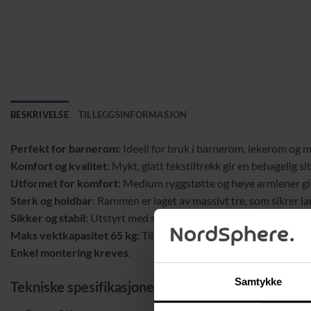
BESKRIVELSE
TILLEGGSINFORMASJON
Perfekt for barnerom
: Ideell for bruk i barnerom, lekerom og m
Komfort og kvalitet
: Mykt, glatt tekstiltrekk gir en behagelig s
Utformet for komfort
: Medium ryggstøtte og høye armlener gir
Sterk og holdbar
: Rammen er laget av massivt tre, som sikrer la
Sikker og stabil
: Utstyrt med sklisikre ben for ekstra sikkerhet.
Maks vektkapasitet 65 kg
: Tilpasset for barn i alderen 3 til 5 år.
Enkel montering kreves
.
Samtykke
Tekniske spesifikasjoner: