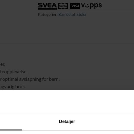
Kategorier:
Barnestol
,
Stoler
er.
itteopplevelse.
 optimal avslapning for barn.
ngvarig bruk.
Detaljer