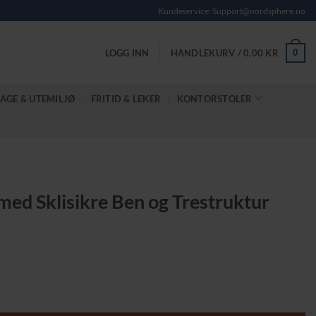
Kundeservice: Support@nordsphere.no
0
LOGG INN
HANDLEKURV /
0,00
KR
AGE & UTEMILJØ
FRITID & LEKER
KONTORSTOLER
 med Sklisikre Ben og Trestruktur
nde
struktur antall
kr.