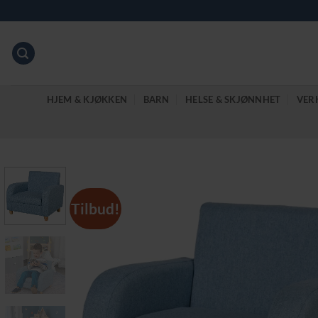
Skip
to
content
HJEM & KJØKKEN
BARN
HELSE & SKJØNNHET
VER
Tilbud!