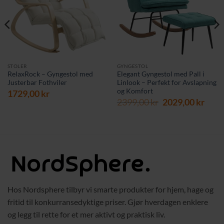
STOLER
GYNGESTOL
RelaxRock – Gyngestol med
Elegant Gyngestol med Pall i
Justerbar Fothviler
Linlook – Perfekt for Avslapning
og Komfort
1729,00
kr
Opprinnelig
Nåv
2399,00
kr
2029,00
kr
pris
pris
var:
er:
2399,00 kr.
2029,
Hos Nordsphere tilbyr vi smarte produkter for hjem, hage og
fritid til konkurransedyktige priser. Gjør hverdagen enklere
og legg til rette for et mer aktivt og praktisk liv.