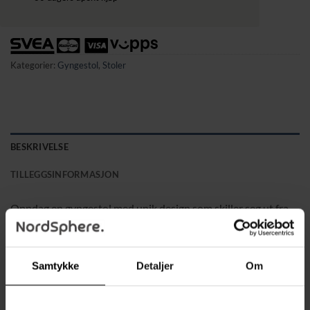
Kategorier:
Gyngestol
,
Stoler
BESKRIVELSE
TILLEGGSINFORMASJON
Oppdag en gyngestol med unik design som skiller seg ut fra
vanlige modeller. Med en bred sitteflate, høyt ryggstøtte og
komfortable armlener gir den en førsteklasses
sitteopplevelse. Den mykt polstrede setet og ryggputen,
Samtykke
Detaljer
Om
sammen med et praktisk nakkestøtte, sikrer optimal komfort
for avslapning.