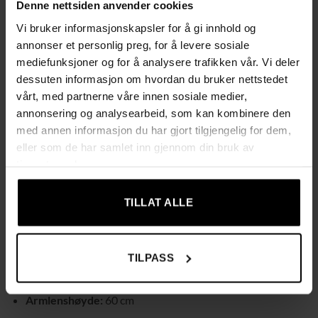
Denne nettsiden anvender cookies
Laget av massivt og værbestandig bjørketre, er denne
Vi bruker informasjonskapsler for å gi innhold og
gyngestolen ideell for både innendørs og utendørs bruk. Nyt
annonser et personlig preg, for å levere sosiale
avslappende øyeblikk på terrassen, balkongen, ved bassenget
mediefunksjoner og for å analysere trafikken vår. Vi deler
eller i hagen. Enkel montering med tydelige instruksjoner
dessuten informasjon om hvordan du bruker nettstedet
følger med.
vårt, med partnerne våre innen sosiale medier,
annonsering og analysearbeid, som kan kombinere den
Tekniske data:
med annen informasjon du har gjort tilgjengelig for dem,
eller som de har samlet inn gjennom din bruk av
Farge:
Grått stoff, naturfarget ramme
tjenestene deres.
Materiale:
Bjørketre, polyester (100 %), skum
Mål:
67 x 95 x 95 cm (L x B x H)
TILLAT ALLE
Setestørrelse:
55 x 50,5 cm (B x D)
Sittehøyde:
52 cm
TILPASS
Armlen:
6 x 2,2 cm (B x D)
Armlenshøyde:
60 cm