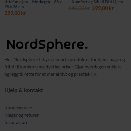
sittefunksjon – Mørkegrå – 38 x
– Komfort og Stil til Ditt Hjem
38 x 38 cm
Opprinnelig
Nåvær
649,00
kr
599,00
kr
værende
329,00
kr
pris
pris
s
var:
er:
649,00 kr.
599,00 
9,00 kr.
Hos Nordsphere tilbyr vi smarte produkter for hjem, hage og
fritid til konkurransedyktige priser. Gjør hverdagen enklere
og legg til rette for et mer aktivt og praktisk liv.
Hjelp & kontakt
Kundeservice
Klager og returer
Inspirasjon