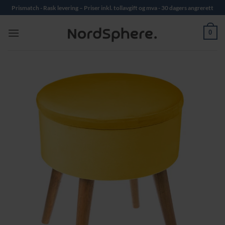
Skip
Prismatch - Rask levering – Priser inkl. tollavgift og mva - 30 dagers angrerett
to
content
0