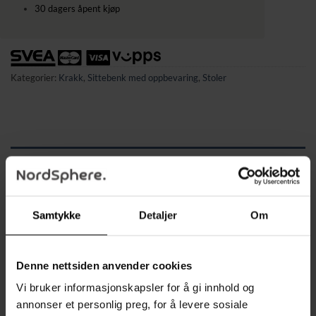
30 dagers åpent kjøp
Kategorier:
Krakk
,
Sittebenk med oppbevaring
,
Stoler
BESKRIVELSE
TILLEGGSINFORMASJON
Samtykke
Detaljer
Om
Denne moderne oppbevaringsbenken kombinerer stil og
funksjonalitet i en elegant design som passer perfekt inn i
ethvert hjem. Med en lengde på 75,5 cm, en dybde på 37,5
Denne nettsiden anvender cookies
cm og en høyde på 38 cm, gir benken rikelig med
Vi bruker informasjonskapsler for å gi innhold og
oppbevaringsplass samtidig som den fungerer som en
annonser et personlig preg, for å levere sosiale
behagelig sitteplass.