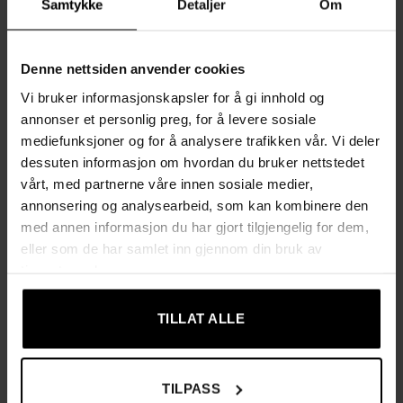
Samtykke
Detaljer
Om
sidehåndtak for å finne den perfekte posisjonen for
avslapning.
Fotstøtte:
Integrert fotstøtte gir ekstra komfort og bidrar
Denne nettsiden anvender cookies
til en ergonomisk avslappet stilling.
Vi bruker informasjonskapsler for å gi innhold og
annonser et personlig preg, for å levere sosiale
Armlener:
Myke armlener dekket med skum og
mediefunksjoner og for å analysere trafikken vår. Vi deler
linlignende stoff for ekstra luksus.
dessuten informasjon om hvordan du bruker nettstedet
Moderne design:
Passer inn i ulike rom, som stue,
vårt, med partnerne våre innen sosiale medier,
soverom eller kontor, med et elegant og tidløst uttrykk.
annonsering og analysearbeid, som kan kombinere den
med annen informasjon du har gjort tilgjengelig for dem,
Spesifikasjoner:
eller som de har samlet inn gjennom din bruk av
tjenestene deres.
Materialer:
Solid stålramme, linlignende polyester, skum
og MDF.
TILLAT ALLE
Farge:
Lys grå, passer til enhver interiørstil.
Mål:
TILPASS