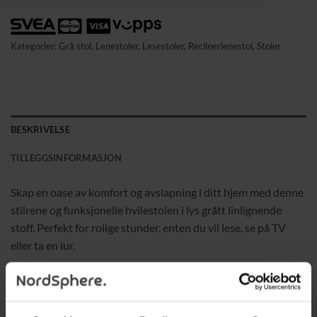
Kategorier:
Grå stol
,
Lenestoler
,
Lesestoler
,
Reclinerlenestol
,
Stoler
BESKRIVELSE
TILLEGGSINFORMASJON
Skap en oase av komfort og avslapning i ditt hjem med denne
stilrene og funksjonelle hvilestolen i lys grått linlignende
stoff. Perfekt for rolige stunder, enten du vil lese, se på TV
eller ta en lur.
Egenskaper:
Lenefunksjon:
Juster stolen opptil 165° med et praktisk