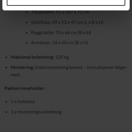
Oppreist: 91 x 92 x 102 cm
Tilbakelent: 91 x 167 x 75 cm
Sitteflate: 49 x 53 x 47 cm (L x B x H)
Ryggstøtte: 70 x 66 cm (B x H)
Armlener: 26 x 60 cm (B x H)
Maksimal belastning:
120 kg.
Montering:
Enkel montering kreves – instruksjoner følger
med.
Pakken inneholder:
1 x hvilestol
1 x monteringsveiledning