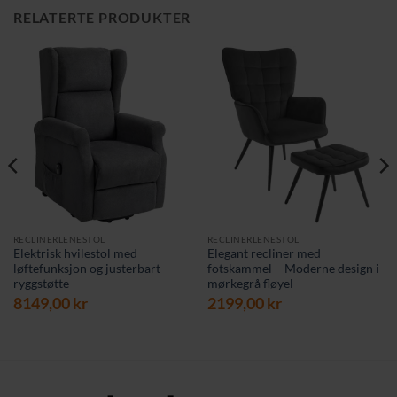
RELATERTE PRODUKTER
RECLINERLENESTOL
RECLINERLENESTOL
Elektrisk hvilestol med
Elegant recliner med
løftefunksjon og justerbart
fotskammel – Moderne design i
ryggstøtte
mørkegrå fløyel
8149,00
kr
2199,00
kr
åværende
is
:
19,00 kr.