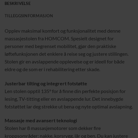
BESKRIVELSE
TILLEGGSINFORMASJON
Opplev maksimal komfort og funksjonalitet med denne
massasjestolen fra HOMCOM. Spesielt designet for
personer med begrenset mobilitet, gjør den praktiske
løftefunksjonen det enklere å reise seg og justere stillingen.
Stolen gir en avslappende opplevelse og er ideell for både
eldre og de som er i rehabilitering etter skade.
Justerbar tilting og integrert fotstøtte
Len stolen opptil 135° for å finne din perfekte posisjon for
lesing, TV-titting eller en avslappende lur. Det innebygde
fotstøttet lar deg strekke ut bena og nyte optimal avslapning.
Massasje med avansert teknologi
Stolen har 8 massasjemotorer som dekker fire
kroppsområder: nakke, korsrygg, lår og ben. Du kan justere