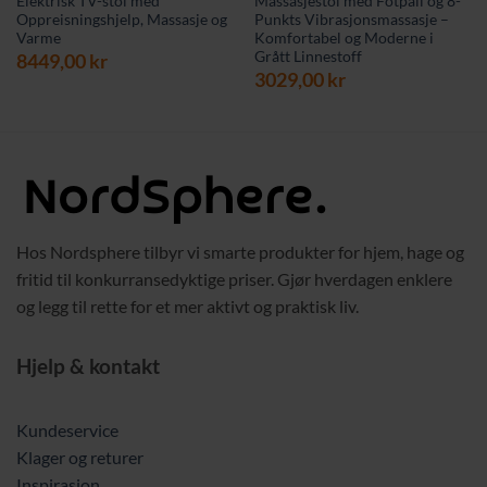
Elektrisk TV-stol med
Massasjestol med Fotpall og 8-
Oppreisningshjelp, Massasje og
Punkts Vibrasjonsmassasje –
Varme
Komfortabel og Moderne i
Grått Linnestoff
8449,00
kr
3029,00
kr
Hos Nordsphere tilbyr vi smarte produkter for hjem, hage og
fritid til konkurransedyktige priser. Gjør hverdagen enklere
og legg til rette for et mer aktivt og praktisk liv.
Hjelp & kontakt
Kundeservice
Klager og returer
Inspirasjon