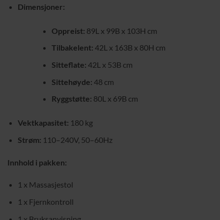
Dimensjoner:
Oppreist:
89L x 99B x 103H cm
Tilbakelent:
42L x 163B x 80H cm
Sitteflate:
42L x 53B cm
Sittehøyde:
48 cm
Ryggstøtte:
80L x 69B cm
Vektkapasitet:
180 kg
Strøm:
110–240V, 50–60Hz
Innhold i pakken:
1 x Massasjestol
1 x Fjernkontroll
1 x Bruksanvisning