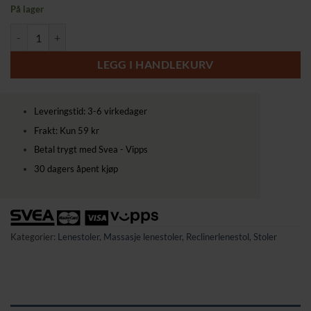
På lager
HOMCOM Ergonomisk Massasjestol med Løftefunksjon og Justerbar Tilt
LEGG I HANDLEKURV
Leveringstid: 3-6 virkedager
Frakt: Kun 59 kr
Betal trygt med Svea - Vipps
30 dagers åpent kjøp
Kategorier:
Lenestoler
,
Massasje lenestoler
,
Reclinerlenestol
,
Stoler