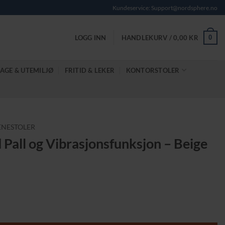
Kundeservice: Support@nordsphere.no
0
LOGG INN
HANDLEKURV /
0,00
KR
AGE & UTEMILJØ
FRITID & LEKER
KONTORSTOLER
ENESTOLER
Pall og Vibrasjonsfunksjon – Beige
on – Beige antall