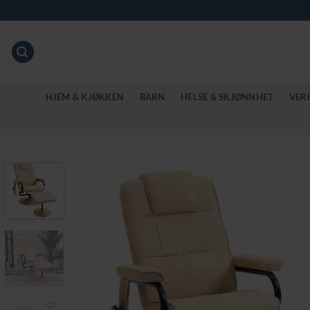
Skip
to
content
HJEM & KJØKKEN
BARN
HELSE & SKJØNNHET
VER