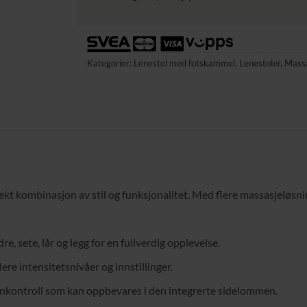
Kategorier:
Lenestol med fotskammel
,
Lenestoler
,
Massa
t kombinasjon av stil og funksjonalitet. Med flere massasjeløsninge
e, sete, lår og legg for en fullverdig opplevelse.
re intensitetsnivåer og innstillinger.
rnkontroll som kan oppbevares i den integrerte sidelommen.