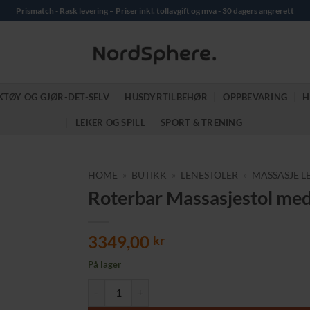
Prismatch - Rask levering – Priser inkl. tollavgift og mva - 30 dagers angrerett
KTØY OG GJØR-DET-SELV
HUSDYRTILBEHØR
OPPBEVARING
H
LEKER OG SPILL
SPORT & TRENING
HOME
»
BUTIKK
»
LENESTOLER
»
MASSASJE L
Roterbar Massasjestol med 
3349,00
kr
På lager
Roterbar Massasjestol med Pall og Vibrasjonsfunksj