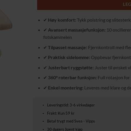
LE
✔
Høy komfort:
Tykk polstring og slitester
✔
Avansert massasjefunksjon:
10 oscilleren
fotskammelen
✔
Tilpasset massasje:
Fjernkontroll med fle
✔
Praktisk sidelomme:
Oppbevar fjernkontro
✔
Justerbart ryggstøtte:
Juster til ønsket v
✔
360° roterbar funksjon:
Full rotasjon for 
✔
Enkel montering:
Leveres med klare og de
Leveringstid: 3-6 virkedager
Frakt: Kun 59 kr
Betal trygt med Svea - Vipps
30 dagers åpent kjøp