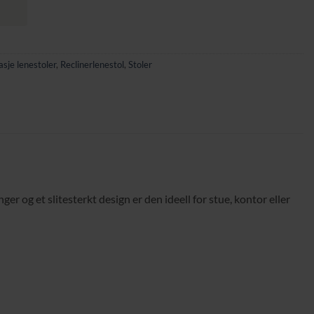
sje lenestoler
,
Reclinerlenestol
,
Stoler
r og et slitesterkt design er den ideell for stue, kontor eller