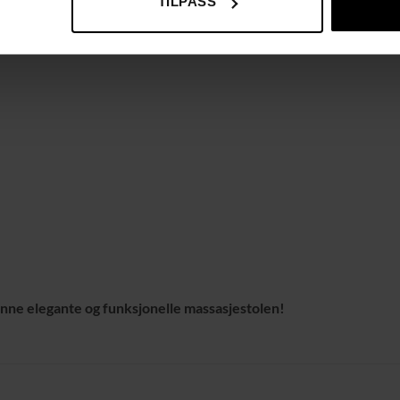
TILPASS
ne elegante og funksjonelle massasjestolen!