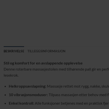
BESKRIVELSE
TILLEGGSINFORMASJON
Stil og komfort for en avslappende opplevelse
Denne roterbare massasjestolen med tilhørende pall gir en perfek
lesekrok.
Helkroppsavslapning:
Massasje rettet mot rygg, nakke, skuldr
10 vibrasjonsmoduser:
Tilpass massasjen etter behov med fle
Enkel kontroll:
Alle funksjoner betjenes med en praktisk fje