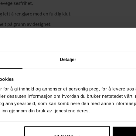
bevegelsesfrihet.
 lett å rengjøre med en fuktig klut.
elt på grunn av designet.
Detaljer
ookies
 for å gi innhold og annonser et personlig preg, for å levere sos
deler dessuten informasjon om hvordan du bruker nettstedet vårt,
og analysearbeid, som kan kombinere den med annen informasjon d
 inn gjennom din bruk av tjenestene deres.