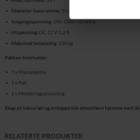
Diameter baseramme:
55 cm (stol), 40 cm (pall)
Inngangsspenning:
100-240V/50/60Hz
Utspenning:
DC 12 V/1,2 A
Maksimal belastning:
120 kg
Pakken Inneholder:
1 x Massasjestol
1 x Pall
1 x Monteringsanvisning
Skap en luksuriøs og avslappende atmosfære hjemme med den
RELATERTE PRODUKTER