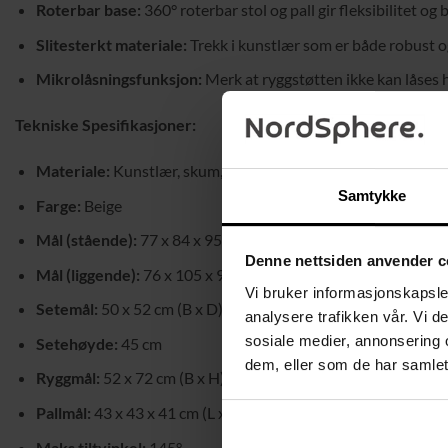
Roterbar base:
360° roterbar stol og pall gir fleksibilitet og 
Slitesterkt materiale:
Trekk i kunstlær som er både robust og
Mikrolåsningsfunksjon:
Merk at ryggstøtten ikke kan låses h
Tekniske Spesifikasjoner:
Materiale:
Kunstlær, skum, stål
Samtykke
Farge:
Beige
Mål (stående):
77 x 84 x 95 cm (B x D x H)
Denne nettsiden anvender c
Mål (liggende):
76 x 105 x 90 cm (B x D x H)
Vi bruker informasjonskapsler
Setemål:
50 x 52 cm (B x D)
analysere trafikken vår. Vi 
sosiale medier, annonsering 
Setehøyde:
45 cm
dem, eller som de har samlet
Ryggmål:
52 x 72 cm (B x H)
Pallmål:
43 x 43 x 41 cm (L x B x H)
Maks tiltvinkel:
145°