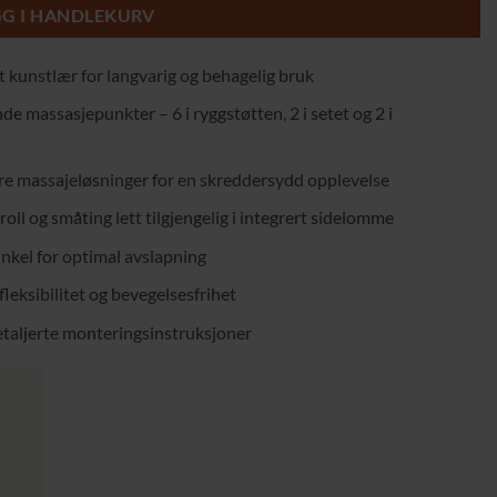
GG I HANDLEKURV
kt kunstlær for langvarig og behagelig bruk
de massasjepunkter – 6 i ryggstøtten, 2 i setet og 2 i
re massajeløsninger for en skreddersydd opplevelse
ll og småting lett tilgjengelig i integrert sidelomme
inkel for optimal avslapning
fleksibilitet og bevegelsesfrihet
taljerte monteringsinstruksjoner