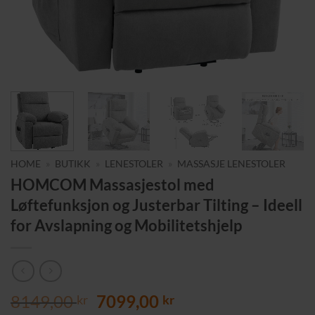
HOME
»
BUTIKK
»
LENESTOLER
»
MASSASJE LENESTOLER
HOMCOM Massasjestol med
Løftefunksjon og Justerbar Tilting – Ideell
for Avslapning og Mobilitetshjelp
Opprinnelig
Nåværende
8149,00
7099,00
kr
kr