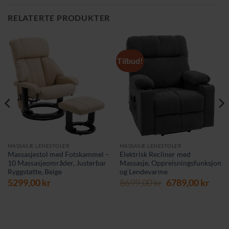
RELATERTE PRODUKTER
Tilbud!
MASSASJE LENESTOLER
MASSASJE LENESTOLER
Massasjestol med Fotskammel –
Elektrisk Recliner med
10 Massasjeområder, Justerbar
Massasje, Oppreisningsfunksjon
Ryggstøtte, Beige
og Lendevarme
Opprinnelig
Nåv
5299,00
kr
8699,00
kr
6789,00
kr
pris
pris
var:
er:
8699,00 kr.
6789,