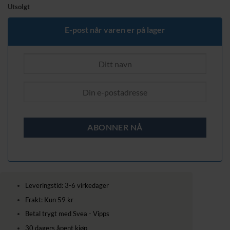
pris
pris
Utsolgt
var:
er:
8149,00 kr.
7099,00 kr.
E-post når varen er på lager
Leveringstid: 3-6 virkedager
Frakt: Kun 59 kr
Betal trygt med Svea - Vipps
30 dagers åpent kjøp