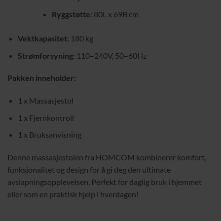
Ryggstøtte:
80L x 69B cm
Vektkapasitet:
180 kg
Strømforsyning:
110–240V, 50–60Hz
Pakken inneholder:
1 x Massasjestol
1 x Fjernkontroll
1 x Bruksanvisning
Denne massasjestolen fra HOMCOM kombinerer komfort,
funksjonalitet og design for å gi deg den ultimate
avslapningsopplevelsen. Perfekt for daglig bruk i hjemmet
eller som en praktisk hjelp i hverdagen!