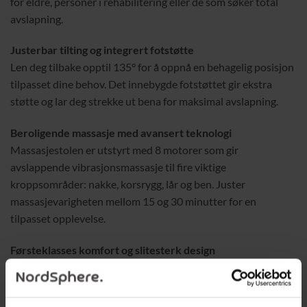
for eldre, personer i rehabilitering eller de som søker total
avslapning.
Justerbar tilting og integrert fotstøtte
Len deg tilbake opptil 135° for å oppnå en behagelig posisjon
tilpasset dine behov. Det innebygde fotstøttet gir ekstra
støtte og lar deg strekke ut bena for maksimal avslapning.
Beroligende massasje med avansert teknologi
Massasjestolen er utstyrt med 8 motorer som gir
avslappende vibrasjonsmassasje til fire viktige
kroppsområder: nakke, korsrygg, lår og ben. Juster
massasjevarigheten mellom 15 og 30 minutter for en
tilpasset opplevelse.
Førsteklasses komfort og slitesterk design
Stolen er laget av et pustende stoff i linnestil som gir både
eleganse og komfort. Den ekstra tykke polstringen (15 cm i
sete og 24 cm i ryggpute) sørger for optimal støtte, mens den