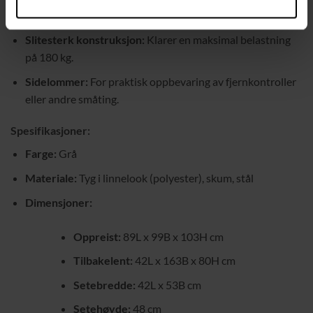
komfortabel fylling.
Slitesterk konstruksjon:
Klarer en maksimal belastning
på 180 kg.
Sidelommer:
For praktisk oppbevaring av fjernkontroller
eller andre småting.
Spesifikasjoner:
Farge:
Grå
Materiale:
Tyg i linnelook (polyester), skum, stål
Dimensjoner:
Oppreist:
89L x 99B x 103H cm
Tilbakelent:
42L x 163B x 80H cm
Setebredde:
42L x 53B cm
Setehøyde:
48 cm