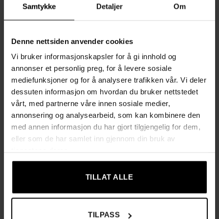
Samtykke
Detaljer
Om
solide rammen av stål og tre gir stabilitet og tåler en
maksimal belastning på 180 kg.
Denne nettsiden anvender cookies
Enkel å bruke og praktisk design
Med den medfølgende fjernkontrollen kan du justere
Vi bruker informasjonskapsler for å gi innhold og
løftefunksjonen, tilte ryggstøtten og starte
annonser et personlig preg, for å levere sosiale
massasjefunksjonen. Praktiske sidelommer holder
mediefunksjoner og for å analysere trafikken vår. Vi deler
fjernkontrollen og andre småting lett tilgjengelig.
dessuten informasjon om hvordan du bruker nettstedet
vårt, med partnerne våre innen sosiale medier,
Hovedfunksjoner:
annonsering og analysearbeid, som kan kombinere den
med annen informasjon du har gjort tilgjengelig for dem,
Løftefunksjon:
Hjelper brukeren til å reise seg trygt og
eller som de har samlet inn gjennom din bruk av
enkelt.
tjenestene deres.
Justerbar tilting:
Ryggstøtten kan vippes opptil 135° for
optimal komfort.
TILLAT ALLE
Massasje med 8 motorer:
Fokus på nakke, korsrygg, lår og
ben for maksimal avslapning.
TILPASS
Tjukk polstring:
Seter og ryggstøtte med ekstra