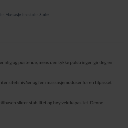
ler
,
Massasje lenestoler
,
Stoler
ennlig og pustende, mens den tykke polstringen gir deg en
ntensitetsnivåer og fem massasjemoduser for en tilpasset
stålbasen sikrer stabilitet og høy vektkapasitet. Denne