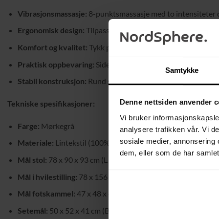
Vibrasjonsmassasje:
8-punktsmassasje med to intensiteter 
Ergonomisk design:
Tilpasset rygg- og sittestilling for maks
Komfort og kvalitet:
Tykk polstring og slitesterkt yttermateri
Praktisk oppbevaring:
Sideveske for fjernkontroll og enkel 
Samtykke
Stabil konstruksjon:
Rund stålbase med høy vektkapasitet.
Denne nettsiden anvender c
Tekniske spesifikasjoner:
Vi bruker informasjonskapsler
Farge:
Mørkegrå
analysere trafikken vår. Vi 
sosiale medier, annonsering 
Materiale:
Lintekstil (100% polyester), skum, stål
dem, eller som de har samlet
Mål stol:
78 x 90 x 93 cm (L x B x H)
Mål i hvilestilling:
78 x 156 x 80 cm (B x D x H)
Mål fotskammel:
47 x 48 x 44 cm (B x D x H)
Setemål:
50 x 52 x 41 cm (B x D x H)