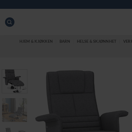
Skip
to
content
HJEM & KJØKKEN
BARN
HELSE & SKJØNNHET
VER