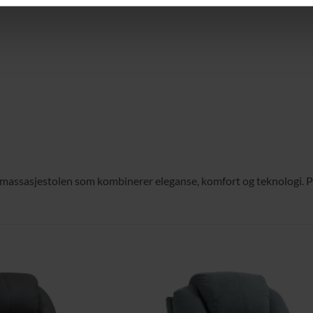
massasjestolen som kombinerer eleganse, komfort og teknologi. Pe