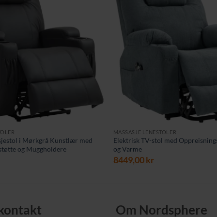
TOLER
MASSASJE LENESTOLER
sjestol i Mørkgrå Kunstlær med
Elektrisk TV-stol med Oppreisning
støtte og Muggholdere
og Varme
8449,00
kr
 kontakt
Om Nordsphere