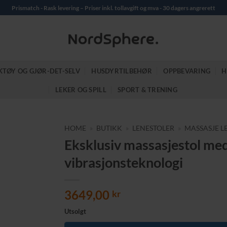
Prismatch - Rask levering – Priser inkl. tollavgift og mva - 30 dagers angrerett
KTØY OG GJØR-DET-SELV
HUSDYRTILBEHØR
OPPBEVARING
H
LEKER OG SPILL
SPORT & TRENING
HOME
»
BUTIKK
»
LENESTOLER
»
MASSASJE L
Eksklusiv massasjestol me
vibrasjonsteknologi
3649,00
kr
Utsolgt