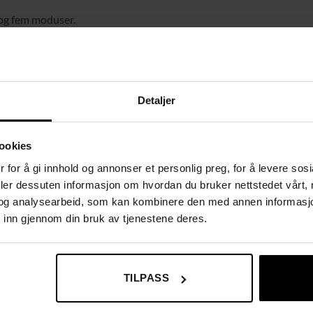
og fem moduser.
imal komfort.
ale i linlook.
montering.
Detaljer
ookies
 for å gi innhold og annonser et personlig preg, for å levere sos
deler dessuten informasjon om hvordan du bruker nettstedet vårt,
og analysearbeid, som kan kombinere den med annen informasjon d
 inn gjennom din bruk av tjenestene deres.
TILPASS