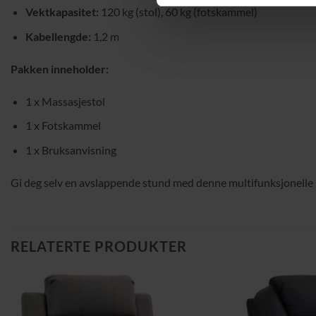
Vektkapasitet:
120 kg (stol), 60 kg (fotskammel)
Kabellengde:
1,2 m
Pakken inneholder:
1 x Massasjestol
1 x Fotskammel
1 x Bruksanvisning
Gi deg selv en avslappende stund med denne multifunksjonelle 
RELATERTE PRODUKTER