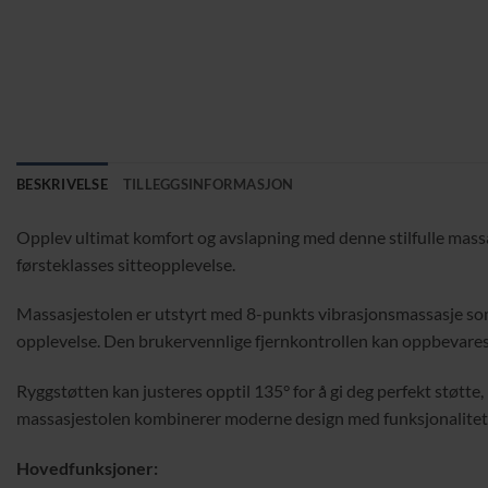
BESKRIVELSE
TILLEGGSINFORMASJON
Opplev ultimat komfort og avslapning med denne stilfulle massa
førsteklasses sitteopplevelse.
Massasjestolen er utstyrt med 8-punkts vibrasjonsmassasje som
opplevelse. Den brukervennlige fjernkontrollen kan oppbevares i
Ryggstøtten kan justeres opptil 135° for å gi deg perfekt støtte,
massasjestolen kombinerer moderne design med funksjonalitet
Hovedfunksjoner: