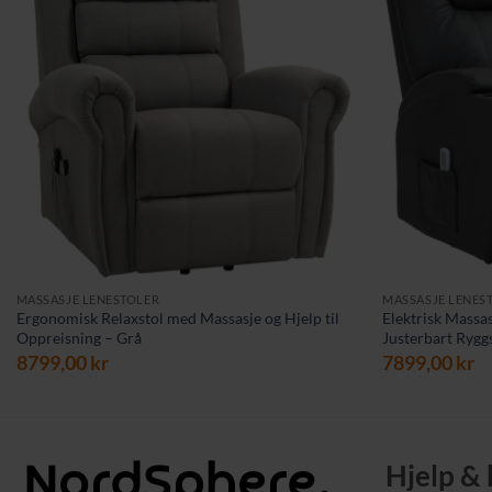
MASSASJE LENESTOLER
MASSASJE LENES
Ergonomisk Relaxstol med Massasje og Hjelp til
Elektrisk Massa
Oppreisning – Grå
Justerbart Rygg
8799,00
kr
7899,00
kr
Hjelp &