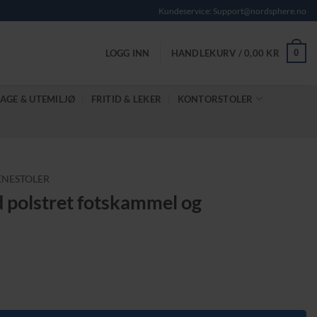
Kundeservice: Support@nordsphere.no
0
LOGG INN
HANDLEKURV /
0,00
KR
AGE & UTEMILJØ
FRITID & LEKER
KONTORSTOLER
ENESTOLER
d polstret fotskammel og