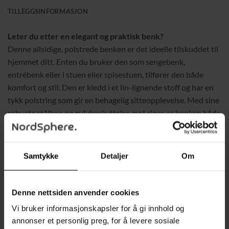
TILLEGGSINFORMASJON
Leter du etter en elegant og praktisk benk?
Denne allsidige, polstrede benken er det ideelle tilskuddet til
hjemmet ditt. Enten du bruker den som sengebenk,
entrébenk eller i stuen eller spisestuen, tilfører den både
komfort og stil. Den er kledd i et lin-lignende stoff og har en
tykk polstring som gir en behagelig sitteopplevelse. Med sine
robuste stålben og gulvbeskyttelse mot riper, er benken både
funksjonell og slitesterk.
Egenskaper:
Samtykke
Detaljer
Om
Multifunksjonell bruk
– Ideell som skobenk, sengebenk
eller entrébenk for ulike rom.
Denne nettsiden anvender cookies
Elegant design
– Dekorative sømmer gir et stilrent
Vi bruker informasjonskapsler for å gi innhold og
uttrykk, perfekt tilpasset enhver dobbeltseng eller annet
annonser et personlig preg, for å levere sosiale
interiør.