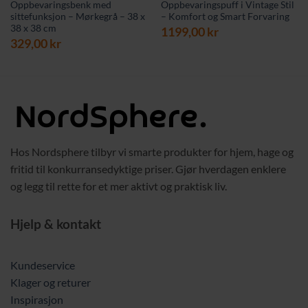
Oppbevaringsbenk med
Oppbevaringspuff i Vintage Stil
sittefunksjon – Mørkegrå – 38 x
– Komfort og Smart Forvaring
38 x 38 cm
rende
1199,00
kr
329,00
kr
 kr.
Hos Nordsphere tilbyr vi smarte produkter for hjem, hage og
fritid til konkurransedyktige priser. Gjør hverdagen enklere
og legg til rette for et mer aktivt og praktisk liv.
Hjelp & kontakt
Kundeservice
Klager og returer
Inspirasjon