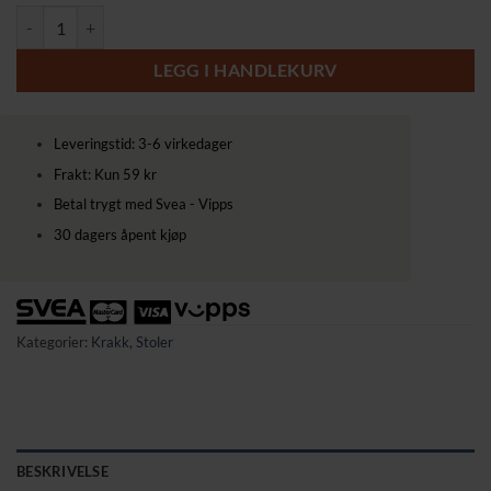
Elegant og Multifunksjonell Benk med Polstret Sitteflate – Perfekt for
LEGG I HANDLEKURV
Leveringstid: 3-6 virkedager
Frakt: Kun 59 kr
Betal trygt med Svea - Vipps
30 dagers åpent kjøp
Kategorier:
Krakk
,
Stoler
BESKRIVELSE