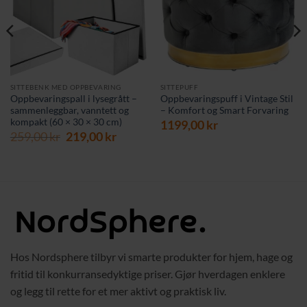
SITTEBENK MED OPPBEVARING
SITTEPUFF
Oppbevaringspall i lysegrått –
Oppbevaringspuff i Vintage Stil
sammenleggbar, vanntett og
– Komfort og Smart Forvaring
kompakt (60 × 30 × 30 cm)
rende
1199,00
kr
Opprinnelig
Nåværende
259,00
kr
219,00
kr
pris
pris
var:
er:
 kr.
259,00 kr.
219,00 kr.
Hos Nordsphere tilbyr vi smarte produkter for hjem, hage og
fritid til konkurransedyktige priser. Gjør hverdagen enklere
og legg til rette for et mer aktivt og praktisk liv.