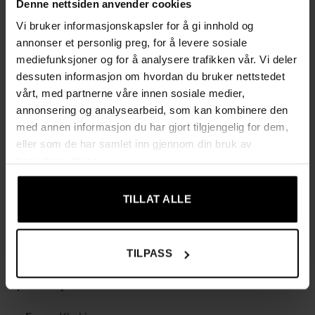
Denne nettsiden anvender cookies
av høy kvalitet og et solid lokk laget av E1-komposittpanel,
Vi bruker informasjonskapsler for å gi innhold og
gir ottomanen både komfort og ventilasjon. Dette er den
annonser et personlig preg, for å levere sosiale
perfekte kombinasjonen av funksjonalitet og stil, og passer
mediefunksjoner og for å analysere trafikken vår. Vi deler
inn i ethvert rom.
dessuten informasjon om hvordan du bruker nettstedet
vårt, med partnerne våre innen sosiale medier,
Egenskaper:
annonsering og analysearbeid, som kan kombinere den
Allsidig bruk
– Kan brukes som fotpall, sidebord, ekstra
med annen informasjon du har gjort tilgjengelig for dem,
sete eller oppbevaringsløsning.
eller som de har samlet inn gjennom din bruk av
tjenestene deres.
Skjult oppbevaring
– Avtakbart lokk med skjult rom for
enkel organisering av eiendeler.
TILLAT ALLE
Stil og funksjon i ett
– Det elegante lin-lignende trekket
gjør den til en dekorativ og praktisk møbel.
Enkel montering kreves.
TILPASS
Spesifikasjoner: