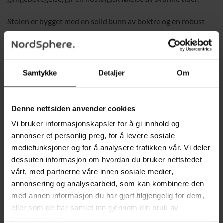
Stolen er bygget med en solid bunn av boktre og en robust
stålramme, som gir pålitelig støtte og langvarig holdbarhet.
Det brede rygg- og armlenet sørger for ekstra komfort, noe
som gjør stolen ideell for barnerommet, stuen eller ethvert
rom der du ønsker å slappe av. Enkel montering kreves, og
Samtykke
Detaljer
Om
resultatet er en komfortabel og stilfull stol som gir hjemmet
ditt et sofistikert preg.
Denne nettsiden anvender cookies
Funksjoner:
Vi bruker informasjonskapsler for å gi innhold og
annonser et personlig preg, for å levere sosiale
✔ Elegant design med klassisk sjarm
mediefunksjoner og for å analysere trafikken vår. Vi deler
✔ Buede trelister for avslappende gyngebevegelse
dessuten informasjon om hvordan du bruker nettstedet
vårt, med partnerne våre innen sosiale medier,
✔ Tykk polstring gir en behagelig sitteopplevelse
annonsering og analysearbeid, som kan kombinere den
✔ Bredt rygg- og armlene for ekstra støtte
med annen informasjon du har gjort tilgjengelig for dem,
eller som de har samlet inn gjennom din bruk av
✔ Perfekt for barnerom, stue eller lesekrok
tjenestene deres.