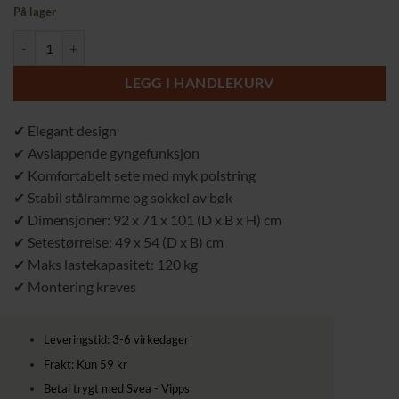
pris
pris
På lager
var:
er:
Elegant Gungstol i Berberfleece med Bokträ – Rosa, Klassisk Design o
2599,00 kr.
1999,00 kr.
LEGG I HANDLEKURV
✔ Elegant design
✔ Avslappende gyngefunksjon
✔ Komfortabelt sete med myk polstring
✔ Stabil stålramme og sokkel av bøk
✔ Dimensjoner: 92 x 71 x 101 (D x B x H) cm
✔ Setestørrelse: 49 x 54 (D x B) cm
✔ Maks lastekapasitet: 120 kg
✔ Montering kreves
Leveringstid: 3-6 virkedager
Frakt: Kun 59 kr
Betal trygt med Svea - Vipps