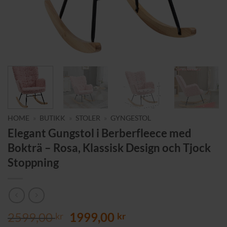
HOME
»
BUTIKK
»
STOLER
»
GYNGESTOL
Elegant Gungstol i Berberfleece med
Bokträ – Rosa, Klassisk Design och Tjock
Stoppning
Opprinnelig
Nåværende
2599,00
1999,00
kr
kr