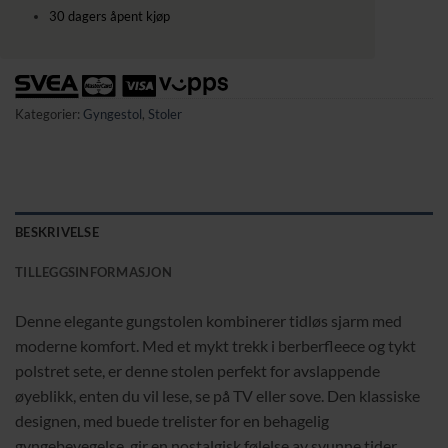
30 dagers åpent kjøp
Kategorier:
Gyngestol
,
Stoler
BESKRIVELSE
TILLEGGSINFORMASJON
Denne elegante gungstolen kombinerer tidløs sjarm med
moderne komfort. Med et mykt trekk i berberfleece og tykt
polstret sete, er denne stolen perfekt for avslappende
øyeblikk, enten du vil lese, se på TV eller sove. Den klassiske
designen, med buede trelister for en behagelig
gyngebevegelse, gir en nostalgisk følelse av svunne tider.