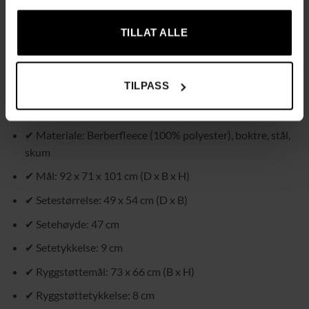
✔ Solid konstruksjon av boktre og stålramme for pålitelig
støtte
TILLAT ALLE
✔ Enkel montering kreves
Tekniske spesifikasjoner:
TILPASS
✔ Farge: Rosa
✔ Materiale: Berberfleece (100% polyester), boktre, stål,
skum
✔ Mål: 92 x 71 x 101 cm (D x B x H)
✔ Setestørrelse: 49 x 54 cm (D x B)
✔ Setehøyde: 47 cm
✔ Setetykkelse: 9 cm
✔ Ryggstøttemål: 73 x 66 cm (B x H)
✔ Ryggstøttetykkelse: 8 cm