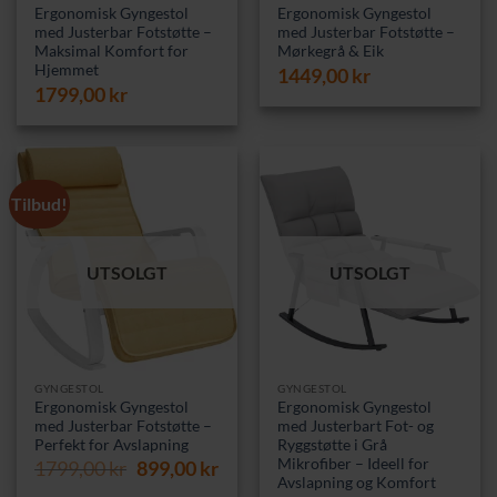
Ergonomisk Gyngestol
Ergonomisk Gyngestol
med Justerbar Fotstøtte –
med Justerbar Fotstøtte –
Maksimal Komfort for
Mørkegrå & Eik
Hjemmet
1449,00
kr
1799,00
kr
Tilbud!
UTSOLGT
UTSOLGT
GYNGESTOL
GYNGESTOL
Ergonomisk Gyngestol
Ergonomisk Gyngestol
med Justerbar Fotstøtte –
med Justerbart Fot- og
Perfekt for Avslapning
Ryggstøtte i Grå
Mikrofiber – Ideell for
Opprinnelig
Nåværende
1799,00
kr
899,00
kr
Avslapning og Komfort
pris
pris