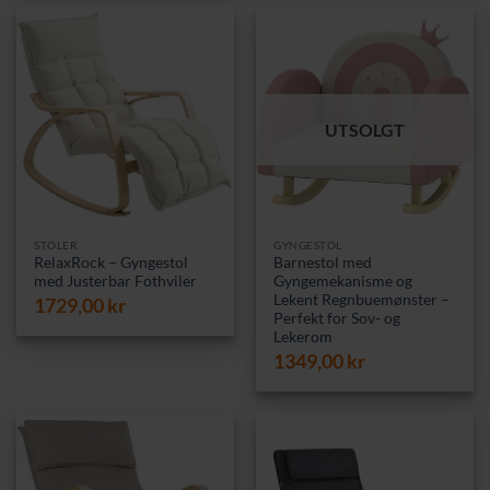
2759,00 kr.
2449,00 kr.
UTSOLGT
STOLER
GYNGESTOL
RelaxRock – Gyngestol
Barnestol med
med Justerbar Fothviler
Gyngemekanisme og
Lekent Regnbuemønster –
1729,00
kr
Perfekt for Sov- og
Lekerom
1349,00
kr