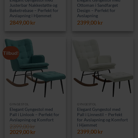
Elegant Gyngestol med
Elegant Gyngestol med
Justerbar Nakkestøtte og
Ottoman i Sandfarget
Bøketrebase – Perfekt for
Design – Perfekt for
Avslapning i Hjemmet
Avslapning
2849,00
kr
2399,00
kr
Tilbud!
GYNGESTOL
GYNGESTOL
Elegant Gyngestol med
Elegant Gyngestol med
Pall i Linlook – Perfekt for
Pall i Linnestil – Perfekt
Avslapning og Komfort
for Avslapning og Komfort
i Hjemmet
2399,00
kr
Opprinnelig
Nåværende
2399,00
kr
2029,00
kr
pris
pris