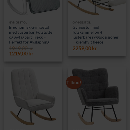
GYNGESTOL
GYNGESTOL
Ergonomisk Gyngestol
Gyngestol med
med Justerbar Fotstøtte
fotskammel og 4
og Avtagbart Trekk –
justerbare ryggposisjoner
Perfekt for Avslapning
– kremhvit fleece
1949,00
kr
2259,00
kr
Opprinnelig
Nåværende
1219,00
kr
pris
pris
var:
er:
1949,00 kr.
1219,00 kr.
Tilbud!