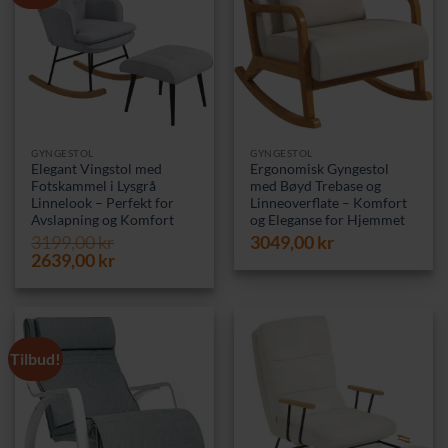
GYNGESTOL
GYNGESTOL
Elegant Vingstol med
Ergonomisk Gyngestol
Fotskammel i Lysgrå
med Bøyd Trebase og
Linnelook – Perfekt for
Linneoverflate – Komfort
Avslapning og Komfort
og Eleganse for Hjemmet
3199,00
kr
3049,00
kr
Opprinnelig
Nåværende
2639,00
kr
pris
pris
var:
er:
3199,00 kr.
2639,00 kr.
Tilbud!