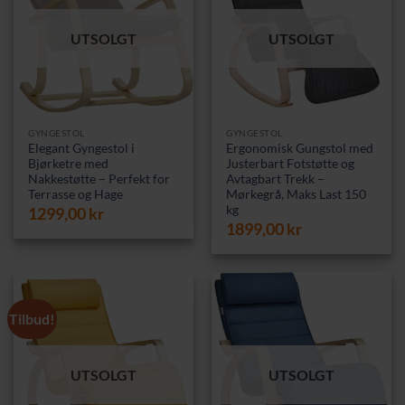
UTSOLGT
UTSOLGT
GYNGESTOL
GYNGESTOL
Elegant Gyngestol i
Ergonomisk Gungstol med
Bjørketre med
Justerbart Fotstøtte og
Nakkestøtte – Perfekt for
Avtagbart Trekk –
Terrasse og Hage
Mørkegrå, Maks Last 150
kg
1299,00
kr
1899,00
kr
Tilbud!
UTSOLGT
UTSOLGT