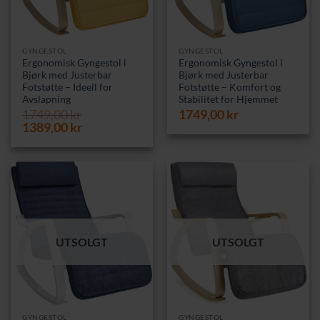
GYNGESTOL
GYNGESTOL
Ergonomisk Gyngestol i
Ergonomisk Gyngestol i
Bjørk med Justerbar
Bjørk med Justerbar
Fotstøtte – Ideell for
Fotstøtte – Komfort og
Avslapning
Stabilitet for Hjemmet
1749,00
kr
1749,00
kr
Opprinnelig
Nåværende
1389,00
kr
pris
pris
var:
er:
1749,00 kr.
1389,00 kr.
UTSOLGT
UTSOLGT
GYNGESTOL
GYNGESTOL