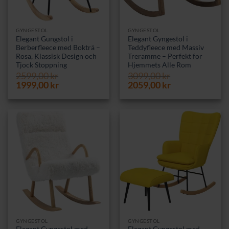
GYNGESTOL
GYNGESTOL
Elegant Gungstol i
Elegant Gyngestol i
Berberfleece med Bokträ –
Teddyfleece med Massiv
Rosa, Klassisk Design och
Treramme – Perfekt for
Tjock Stoppning
Hjemmets Alle Rom
2599,00
kr
3099,00
kr
Opprinnelig
Nåværende
Opprinnelig
Nåværende
1999,00
kr
2059,00
kr
pris
pris
pris
pris
var:
er:
var:
er:
2599,00 kr.
1999,00 kr.
3099,00 kr.
2059,00 kr.
GYNGESTOL
GYNGESTOL