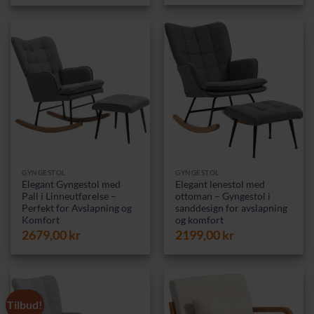
var:
er:
2399,00 kr.
2029,00 kr.
GYNGESTOL
GYNGESTOL
Elegant Gyngestol med
Elegant lenestol med
Pall i Linneutførelse –
ottoman – Gyngestol i
Perfekt for Avslapning og
sanddesign for avslapning
Komfort
og komfort
2679,00
kr
2199,00
kr
Tilbud!