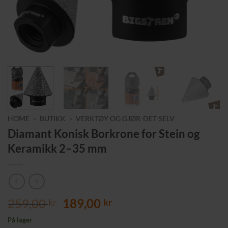
HOME
»
BUTIKK
»
VERKTØY OG GJØR-DET-SELV
Diamant Konisk Borkrone for Stein og
Keramikk 2–35 mm
Opprinnelig
Nåværende
259,00
189,00
kr
kr
pris
pris
På lager
var:
er: