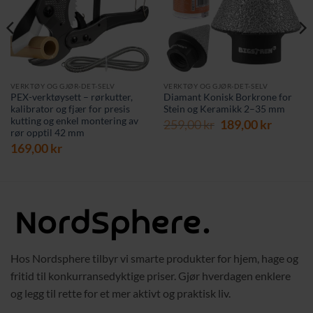
VERKTØY OG GJØR-DET-SELV
VERKTØY OG GJØR-DET-SELV
PEX-verktøysett – rørkutter,
Diamant Konisk Borkrone for
kalibrator og fjær for presis
Stein og Keramikk 2–35 mm
kutting og enkel montering av
rende
Opprinnelig
Nåvær
259,00
kr
189,00
kr
rør opptil 42 mm
pris
pris
169,00
kr
var:
er:
 kr.
259,00 kr.
189,00 
Hos Nordsphere tilbyr vi smarte produkter for hjem, hage og
fritid til konkurransedyktige priser. Gjør hverdagen enklere
og legg til rette for et mer aktivt og praktisk liv.