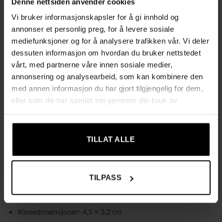
Denne nettsiden anvender cookies
bruksområder
Vi bruker informasjonskapsler for å gi innhold og
Våt boring – vannkjøling forlenger levetiden
annonser et personlig preg, for å levere sosiale
M14-gjenger – kompatibel med vinkelslipere
mediefunksjoner og for å analysere trafikken vår. Vi deler
dessuten informasjon om hvordan du bruker nettstedet
Allsidig bruk – boring, utvidelse, fresing og justering av
vårt, med partnerne våre innen sosiale medier,
hull
annonsering og analysearbeid, som kan kombinere den
med annen informasjon du har gjort tilgjengelig for dem,
Tekniske spesifikasjoner
eller som de har samlet inn gjennom din bruk av
Materiale: Manganstål + diamant
tjenestene deres.
Farge: Svart
TILLAT ALLE
Høyde på diamantdel: 38 mm
Diameter: 2–35 mm
Montering: M14
TILPASS
Bruk: Tørr eller våt
Konedimensjoner: 4,5 × 3,2 cm