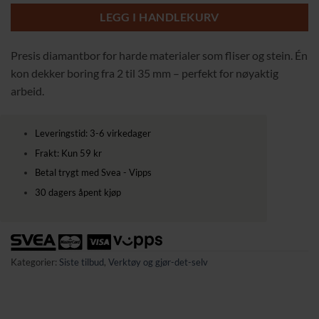
259,00 kr.
189,00 kr.
LEGG I HANDLEKURV
Presis diamantbor for harde materialer som fliser og stein. Én
kon dekker boring fra 2 til 35 mm – perfekt for nøyaktig
arbeid.
Leveringstid: 3-6 virkedager
Frakt: Kun 59 kr
Betal trygt med Svea - Vipps
30 dagers åpent kjøp
Kategorier:
Siste tilbud
,
Verktøy og gjør-det-selv