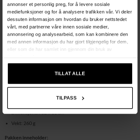
annonser et personlig preg, for å levere sosiale
Ergonomisk og sklisikkert håndtak
– Tilpasser seg
mediefunksjoner og for å analysere trafikken vår. Vi deler
naturlig til håndbevegelser og reduserer tretthet ved
dessuten informasjon om hvordan du bruker nettstedet
lengre bruk.
vårt, med partnerne våre innen sosiale medier,
Ekstra trygghet
– Medfølgende ettermarkedspakke gir
annonsering og analysearbeid, som kan kombinere den
økt brukskomfort.
med annen informasjon du har gjort tilgjengelig for dem,
eller som de har samlet inn gjennom din bruk av
Tekniske spesifikasjoner:
tjenestene deres.
For presis påføring av monteringsskum
TILLAT ALLE
Justerbar dispenser for jevn og kontrollert dosering
Materialer: aluminium, TPR, rustfritt stål, PP
TILPASS
Farge: svart
Dimensjoner: 32 x 11 cm
Vekt: 260 g
Pakken inneholder: