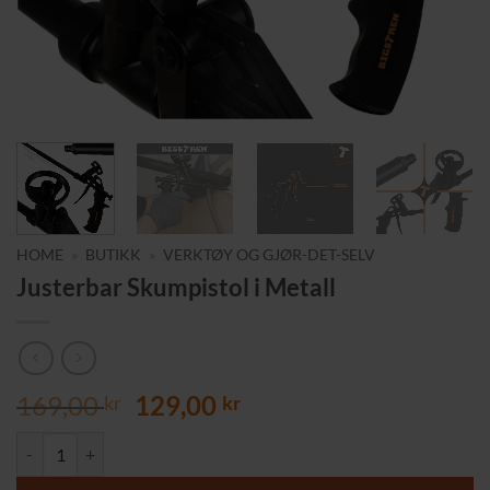
HOME
»
BUTIKK
»
VERKTØY OG GJØR-DET-SELV
Justerbar Skumpistol i Metall
Opprinnelig
Nåværende
169,00
129,00
kr
kr
pris
pris
Justerbar Skumpistol i Metall antall
var:
er:
169,00 kr.
129,00 kr.