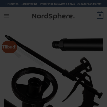
Skip
Prismatch - Rask levering – Priser inkl. tollavgift og mva - 30 dagers angrerett
to
content
0
Tilbud!