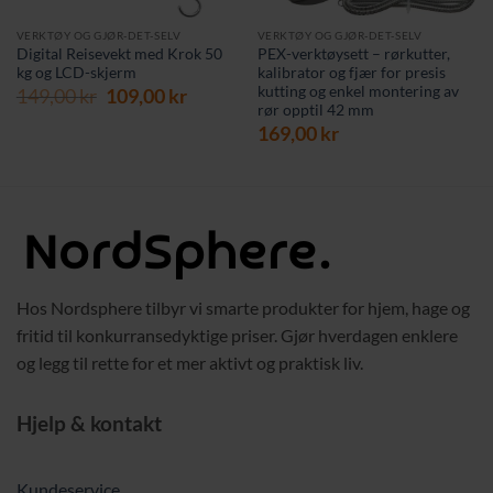
VERKTØY OG GJØR-DET-SELV
VERKTØY OG GJØR-DET-SELV
Digital Reisevekt med Krok 50
PEX-verktøysett – rørkutter,
kg og LCD-skjerm
kalibrator og fjær for presis
kutting og enkel montering av
rende
Opprinnelig
Nåværende
149,00
kr
109,00
kr
rør opptil 42 mm
pris
pris
169,00
kr
var:
er:
 kr.
149,00 kr.
109,00 kr.
Hos Nordsphere tilbyr vi smarte produkter for hjem, hage og
fritid til konkurransedyktige priser. Gjør hverdagen enklere
og legg til rette for et mer aktivt og praktisk liv.
Hjelp & kontakt
Kundeservice