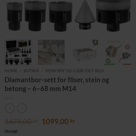
HOME
»
BUTIKK
»
VERKTØY OG GJØR-DET-SELV
Diamantbor-sett for fliser, stein og
betong – 6–68 mm M14
Opprinnelig
Nåværende
1479,00
1099,00
kr
kr
pris
pris
Utsolgt
var:
er: