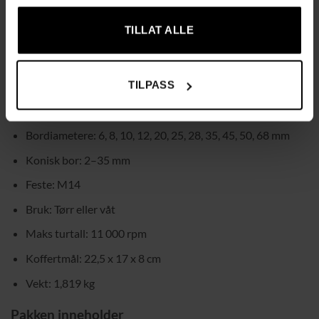
Solid aluminiumskoffert – trygg og ryddig oppbevaring
TILLAT ALLE
Tekniske data
Materiale: Manganstål + diamant
TILPASS
Høyde på diamantdel: 15 mm
Farge: Svart
Bordiametere: 6, 8, 10, 12, 20, 25, 28, 35, 45, 50, 68 mm
Konisk bor: 2–35 mm
Feste: M14
Bruk: Tørr eller våt
Maks turtall: 11 000 rpm
Koffertmål: 22,5 x 17 x 8 cm
Vekt: 1,819 kg
Pakken inneholder