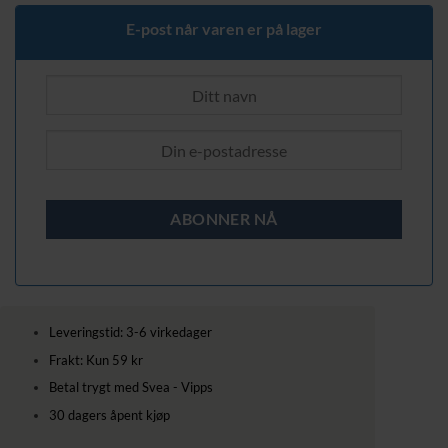
1479,00 kr.
1099,00 kr.
E-post når varen er på lager
Leveringstid: 3-6 virkedager
Frakt: Kun 59 kr
Betal trygt med Svea - Vipps
30 dagers åpent kjøp