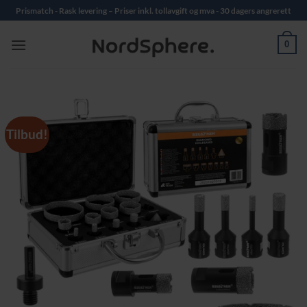
Skip
Prismatch - Rask levering – Priser inkl. tollavgift og mva - 30 dagers angrerett
to
content
0
Tilbud!