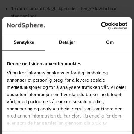
15 mm diamantbelagt skjæredel – lengre levetid enn
standardbor
Dobbelt lag med diamanter – øker kuttehastigheten
betydelig
Samtykke
Detaljer
Om
Vakuumloddede diamanter – rask og jevn boring uten
skader
Diameterområde: 6–68 mm – ett sett for mange
Denne nettsiden anvender cookies
bruksområder
Vi bruker informasjonskapsler for å gi innhold og
Kjølevoks eller ventilasjonshull – forhindrer
annonser et personlig preg, for å levere sosiale
overoppheting
mediefunksjoner og for å analysere trafikken vår. Vi deler
dessuten informasjon om hvordan du bruker nettstedet
Våtboring – vannkjøling forlenger levetiden
vårt, med partnerne våre innen sosiale medier,
M14-gjenger + boradapter – kompatibel med
annonsering og analysearbeid, som kan kombinere den
vinkelslipere og boremaskiner
med annen informasjon du har gjort tilgjengelig for dem,
eller som de har samlet inn gjennom din bruk av
Konisk bor 2–35 mm – for presisjon og hullutvidelse
tjenestene deres.