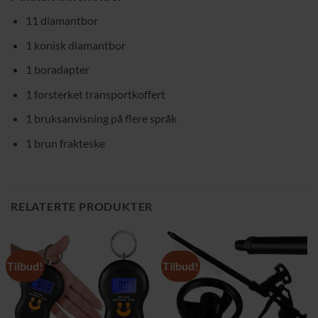
11 diamantbor
1 konisk diamantbor
1 boradapter
1 forsterket transportkoffert
1 bruksanvisning på flere språk
1 brun frakteske
RELATERTE PRODUKTER
Tilbud!
Tilbud!