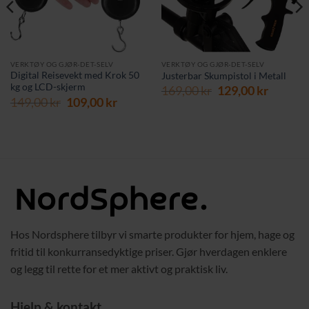
VERKTØY OG GJØR-DET-SELV
VERKTØY OG GJØR-DET-SELV
Digital Reisevekt med Krok 50
Justerbar Skumpistol i Metall
kg og LCD-skjerm
Opprinnelig
Nåvær
169,00
kr
129,00
kr
Opprinnelig
Nåværende
149,00
kr
109,00
kr
pris
pris
pris
pris
var:
er:
var:
er:
169,00 kr.
129,00 
149,00 kr.
109,00 kr.
Hos Nordsphere tilbyr vi smarte produkter for hjem, hage og
fritid til konkurransedyktige priser. Gjør hverdagen enklere
og legg til rette for et mer aktivt og praktisk liv.
Hjelp & kontakt