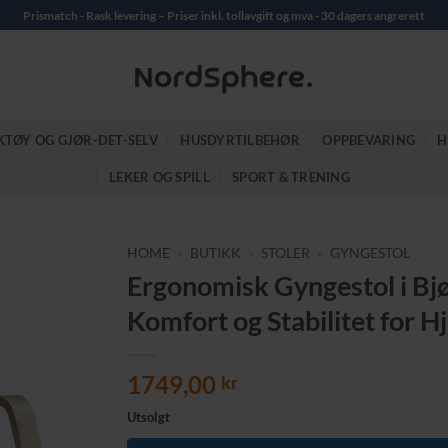
Prismatch - Rask levering – Priser inkl. tollavgift og mva - 30 dagers angrerett
KTØY OG GJØR-DET-SELV
HUSDYRTILBEHØR
OPPBEVARING
H
LEKER OG SPILL
SPORT & TRENING
HOME
»
BUTIKK
»
STOLER
»
GYNGESTOL
Ergonomisk Gyngestol i Bjø
Komfort og Stabilitet for 
1749,00
kr
Utsolgt