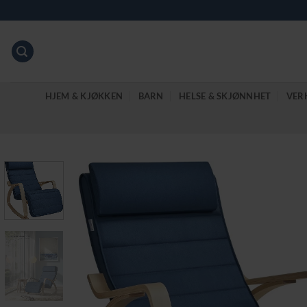
Skip
to
content
HJEM & KJØKKEN
BARN
HELSE & SKJØNNHET
VER