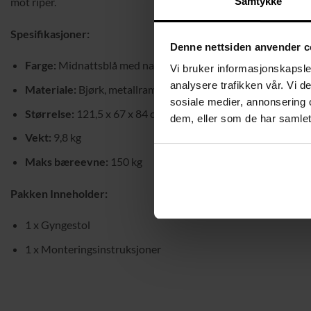
mot riper.
Samtykke
Spesifikasjoner:
Denne nettsiden anvender c
Farge:
Midnattsblå med naturlige treinnslag
Vi bruker informasjonskapsler
analysere trafikken vår. Vi 
Materiale:
Bjørk, metallramme, skumfyll, trekk i bomull-pol
sosiale medier, annonsering 
Størrelse:
121,5 x 67 x 84 cm (D x B x H)
dem, eller som de har samlet
Vekt:
9,8 kg
Maks bæreevne:
150 kg
Pakken Inneholder:
1 x Gyngestol
1 x Monteringsinstruksjoner