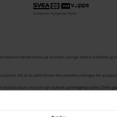
Kategorier:
Gyngestol
,
Stoler
ørk med en metallramme på innsiden, som gir ekstra stabilitet og
isjoner, slik at du alltid finner den perfekte stillingen for avslapni
elastisk skum, noe som gir mykhet og behagelig støtte. Dette gjør 
å fjerne og vaske. I tillegg kan nakkestøtten enkelt fjernes eller f
ontere takket være de tydelige instruksjonene som følger med. Sto