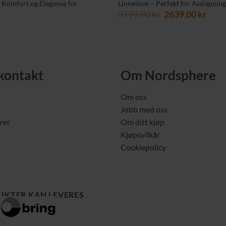
– Komfort og Eleganse for
Linnelook – Perfekt for Avslapnin
Opprinnelig
Nåv
3199,00
kr
2639,00
kr
pris
pris
var:
er:
3199,00 kr.
2639,
 kontakt
Om Nordsphere
Om oss
Jobb med oss
rer
Om ditt kjøp
Kjøpsvilkår
Cookiepolicy
UKTER KAN LEVERES