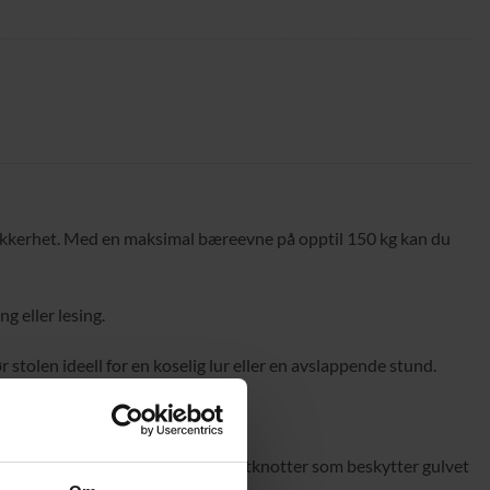
 sikkerhet. Med en maksimal bæreevne på opptil 150 kg kan du
ng eller lesing.
stolen ideell for en koselig lur eller en avslappende stund.
estes med praktiske borrelåsbånd.
lbena er utstyrt med sklisikre filtknotter som beskytter gulvet