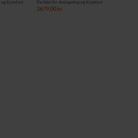
g og Komfort
Perfekt for Avslapning og Komfort
ærende
2679,00
kr
00 kr.