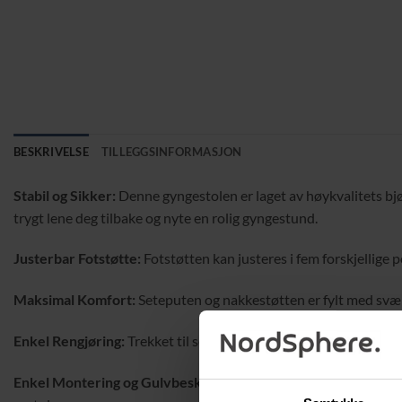
BESKRIVELSE
TILLEGGSINFORMASJON
Stabil og Sikker:
Denne gyngestolen er laget av høykvalitets bj
trygt lene deg tilbake og nyte en rolig gyngestund.
Justerbar Fotstøtte:
Fotstøtten kan justeres i fem forskjellige pos
Maksimal Komfort:
Seteputen og nakkestøtten er fylt med svært 
Enkel Rengjøring:
Trekket til seteputen og nakkestøtten er lett 
Enkel Montering og Gulvbeskyttelse:
Gyngestolen er enkel å m