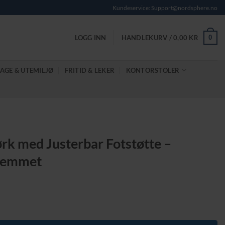
Kundeservice: Support@nordsphere.no
0
LOGG INN
HANDLEKURV /
0,00
KR
AGE & UTEMILJØ
FRITID & LEKER
KONTORSTOLER
rk med Justerbar Fotstøtte –
Hjemmet