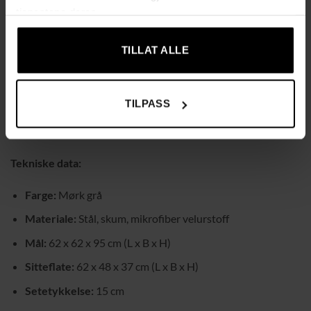
fleksibilitet.
tjenestene deres.
Komfortabel polstring:
Tjukt og mykt sete i linlook gir god
sittekomfort uansett årstid.
TILLAT ALLE
Robust konstruksjon:
Solid stålramme for trygg og
pålitelig bruk.
TILPASS
Fleksibel plassering:
Passer i alle rom, fra stue til
soverom.
Tekniske data:
Farge:
Mørk grå
Materiale:
Stål, skum, mikrofiber velurstoff
Mål:
62 x 62 x 95 cm (L x B x H)
Sitteflate:
62 x 48 x 37 cm (L x B x H)
Setetykkelse:
15 cm