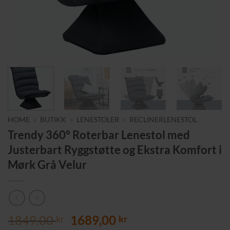
HOME
»
BUTIKK
»
LENESTOLER
»
RECLINERLENESTOL
Trendy 360° Roterbar Lenestol med
Justerbart Ryggstøtte og Ekstra Komfort i
Mørk Grå Velur
Opprinnelig
Nåværende
1849,00
1689,00
kr
kr