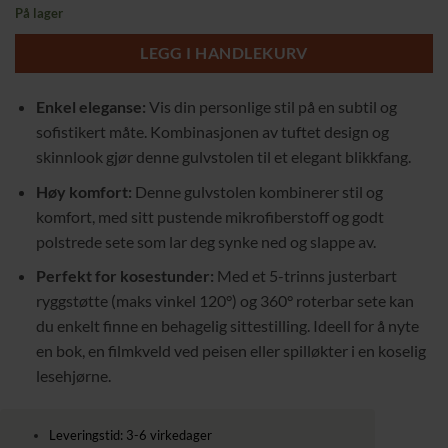
pris
pris
På lager
var:
er:
1849,00 kr.
1689,00 kr.
LEGG I HANDLEKURV
Enkel eleganse:
Vis din personlige stil på en subtil og
sofistikert måte. Kombinasjonen av tuftet design og
skinnlook gjør denne gulvstolen til et elegant blikkfang.
Høy komfort:
Denne gulvstolen kombinerer stil og
komfort, med sitt pustende mikrofiberstoff og godt
polstrede sete som lar deg synke ned og slappe av.
Perfekt for kosestunder:
Med et 5-trinns justerbart
ryggstøtte (maks vinkel 120°) og 360° roterbar sete kan
du enkelt finne en behagelig sittestilling. Ideell for å nyte
en bok, en filmkveld ved peisen eller spilløkter i en koselig
lesehjørne.
Leveringstid: 3-6 virkedager