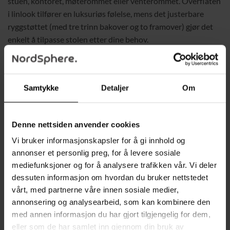
stuen, kontoret, møterommet eller venterommet. Overflaten
i linlook tilfører en luksuriøs følelse, mens det justerbare
ryggstøttet (med tre trinn bakover og to framover) gjør det
enkelt å tilpasse stolen etter dine behov.
Den robuste stålrammen gir stabilitet og trygghet, mens den
dype polstringen sørger for at du kan synke ned og slappe av
Samtykke
Detaljer
Om
komfortabelt, enten du ser på TV, mediterer eller nyter en
stille stund. Lenestolens fleksibilitet og enkle montering gjør
den ideell for ethvert rom i huset.
Denne nettsiden anvender cookies
Beskrivelse:
Vi bruker informasjonskapsler for å gi innhold og
annonser et personlig preg, for å levere sosiale
Elegant design:
Tilfører et preg av eleganse og
mediefunksjoner og for å analysere trafikken vår. Vi deler
sofistikering til interiøret ditt.
dessuten informasjon om hvordan du bruker nettstedet
vårt, med partnerne våre innen sosiale medier,
Justerbart ryggstøtte:
Tre trinn bakover og to framover
annonsering og analysearbeid, som kan kombinere den
for å tilpasse sittestillingen.
med annen informasjon du har gjort tilgjengelig for dem,
360° rotasjon:
Roterbar metallramme for stabilitet og
eller som de har samlet inn gjennom din bruk av