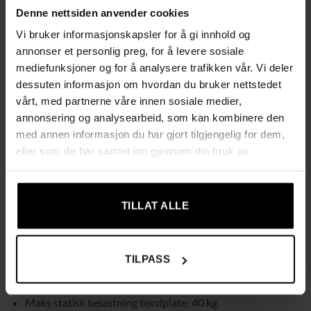
Denne nettsiden anvender cookies
Enkel montering med tydelige instruksjoner – raskt å
Vi bruker informasjonskapsler for å gi innhold og
sette sammen uten problemer
annonser et personlig preg, for å levere sosiale
mediefunksjoner og for å analysere trafikken vår. Vi deler
Produktinformasjon
dessuten informasjon om hvordan du bruker nettstedet
vårt, med partnerne våre innen sosiale medier,
Farge: matt hvit, kamelbrun
annonsering og analysearbeid, som kan kombinere den
med annen informasjon du har gjort tilgjengelig for dem,
Materiale: sponplate, stål, polyesterstoff
eller som de har samlet inn gjennom din bruk av
tjenestene deres.
Mål: 75 × 50 × 50 cm (L × B × H)
TILLAT ALLE
Produktstørrelse: 75 × 45 cm (L × H)
Kurvstørrelse: 71,1 × 15 cm (L × H)
TILPASS
Vekt: 4,1 kg
Maks statisk belastning bordplate: 40 kg