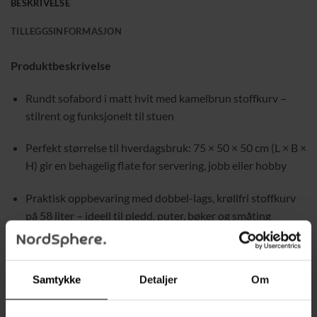
BESKRIVELSE
TILLEGGSINFORMASJON
Produktbeskrivelse
Rundt sofabord i matt hvit med kamelbrun stoffkurv –
stilrent og funksjonelt til stuen
Perfekt størrelse til hverdagsbruk: 75 × 50 × 50 cm (L × B ×
H) gir en behagelig flate for servering, jobb eller hobby
Praktisk oppbevaring med dobbel-lags, krøllfri stoffkurv
på 58 liter – ideell til pledd, puter, bøker og småting
Stabil og slitesterk konstruksjon med sponplate festet til
en solid U-formet stålram for god stabilitet
Samtykke
Detaljer
Om
Moderne, minimalistisk design med rund bordplate og
stoffkurv som gir et rent uttrykk i interiøret