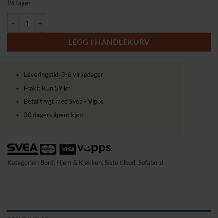
På lager
Rundt hvitt sofabord med brun stoffkurv for ekstra oppbevaring antal
LEGG I HANDLEKURV
Leveringstid: 3-6 virkedager
Frakt: Kun 59 kr
Betal trygt med Svea - Vipps
30 dagers åpent kjøp
Kategorier:
Bord
,
Hjem & Kjøkken
,
Siste tilbud
,
Sofabord