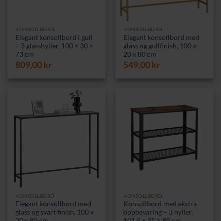
KONSOLLBORD
KONSOLLBORD
Elegant konsollbord i gull
Elegant konsollbord med
– 3 glasshyller, 100 × 30 ×
glass og gullfinish, 100 x
73 cm
20 x 80 cm
809,00
kr
549,00
kr
KONSOLLBORD
KONSOLLBORD
Elegant konsollbord med
Konsollbord med ekstra
glass og svart finish, 100 x
oppbevaring – 3 hyller,
20 x 80 cm
101,5 × 35 × 80 cm