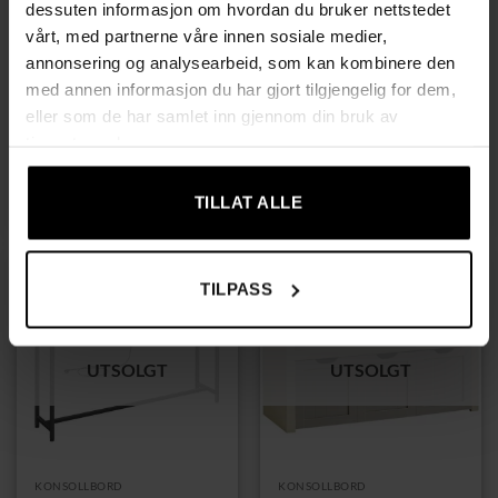
dessuten informasjon om hvordan du bruker nettstedet
vårt, med partnerne våre innen sosiale medier,
annonsering og analysearbeid, som kan kombinere den
med annen informasjon du har gjort tilgjengelig for dem,
KONSOLLBORD
STUEMØBLER
eller som de har samlet inn gjennom din bruk av
Vintage brunt konsollbord
Konsollbord i marmorhvit
tjenestene deres.
med oppbevaring – 2
og svart – 2 hylleplan, 100
skuffer, 100 × 30 × 80 cm
× 20 × 80 cm
899,00
kr
469,00
kr
TILLAT ALLE
TILPASS
UTSOLGT
UTSOLGT
KONSOLLBORD
KONSOLLBORD