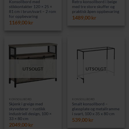
Konsollbord med
Retro konsollbord i beige
stikkontakter 120 × 25 ×
med tre store skuffer og
81 cm i brun/svart – 2 rom
praktisk åpen oppbevaring
for oppbevaring
1489,00
kr
1169,00
kr
UTSOLGT
UTSOLGT
KONSOLLBORD
KONSOLLBORD
Skjenk i greige med
Smalt konsollbord –
skyvedører – rustikk
glassplate og metallramme
industriell design, 100 ×
i svart, 100 x 35 x 80 cm
33 × 80 cm
539,00
kr
2049,00
kr