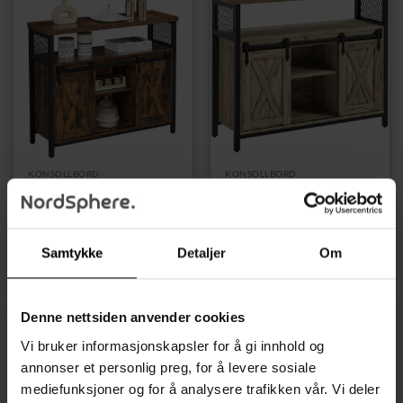
KONSOLLBORD
KONSOLLBORD
Rustikk industriell skjenk
Skänk i industriell stil med
med skyvedører og smart
skjutdörrar, turkis/brun –
oppbevaring, 100 × 33 ×
33×100×80 cm
80 cm
1919,00
kr
1889,00
kr
Samtykke
Detaljer
Om
Denne nettsiden anvender cookies
Vi bruker informasjonskapsler for å gi innhold og
annonser et personlig preg, for å levere sosiale
mediefunksjoner og for å analysere trafikken vår. Vi deler
UTSOLGT