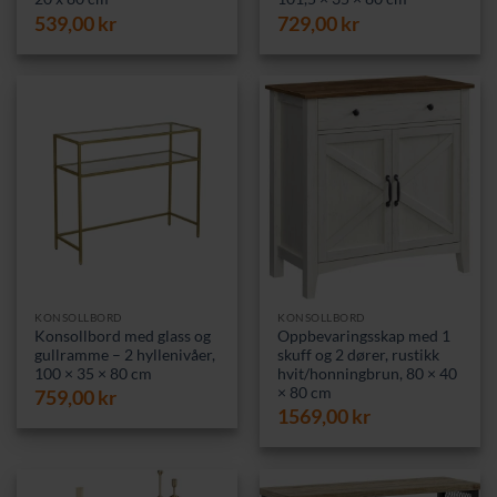
539,00
kr
729,00
kr
KONSOLLBORD
KONSOLLBORD
Konsollbord med glass og
Oppbevaringsskap med 1
gullramme – 2 hyllenivåer,
skuff og 2 dører, rustikk
100 × 35 × 80 cm
hvit/honningbrun, 80 × 40
× 80 cm
759,00
kr
1569,00
kr