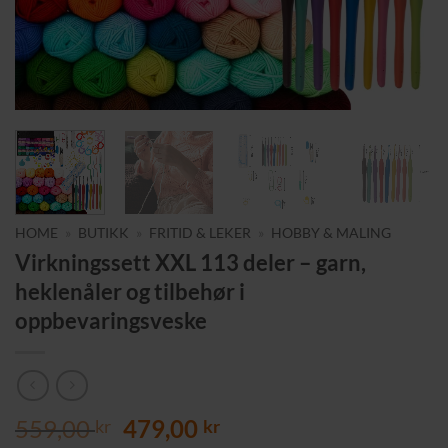
HOME
»
BUTIKK
»
FRITID & LEKER
»
HOBBY & MALING
Virkningssett XXL 113 deler – garn,
heklenåler og tilbehør i
oppbevaringsveske
Opprinnelig
Nåværende
559,00
479,00
kr
kr