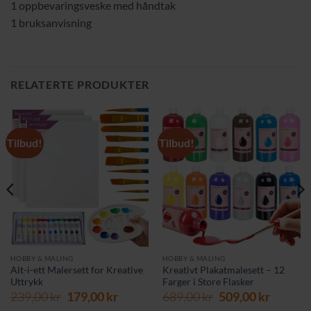
1 oppbevaringsveske med håndtak
1 bruksanvisning
RELATERTE PRODUKTER
Tilbud!
Tilbud!
HOBBY & MALING
HOBBY & MALING
Alt-i-ett Malersett for Kreative
Kreativt Plakatmalesett – 12
Uttrykk
Farger i Store Flasker
Opprinnelig
Nåværende
Opprinnelig
Nåvær
239,00
kr
179,00
kr
689,00
kr
509,00
kr
pris
pris
pris
pris