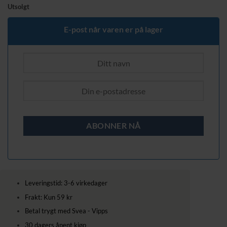
pris
pris
Utsolgt
var:
er:
559,00 kr.
479,00 kr.
E-post når varen er på lager
Leveringstid: 3-6 virkedager
Frakt: Kun 59 kr
Betal trygt med Svea - Vipps
30 dagers åpent kjøp