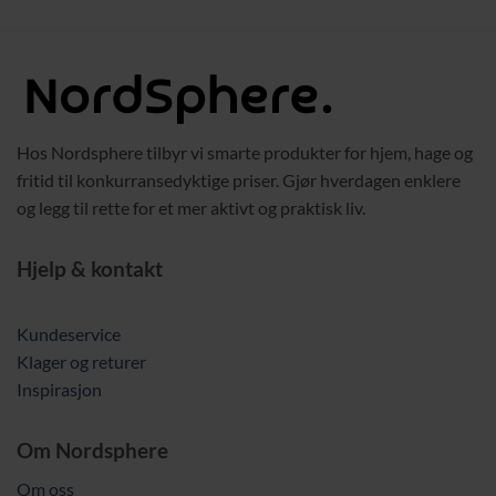
var:
er:
var:
er:
239,00 kr.
179,00 kr.
689,00 kr.
509,00 
Hos Nordsphere tilbyr vi smarte produkter for hjem, hage og
fritid til konkurransedyktige priser. Gjør hverdagen enklere
og legg til rette for et mer aktivt og praktisk liv.
Hjelp & kontakt
Kundeservice
Klager og returer
Inspirasjon
Om Nordsphere
Om oss