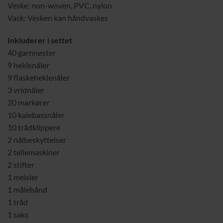
Veske: non-woven, PVC, nylon
Vask: Vesken kan håndvaskes
Inkluderer i settet
40 garnnøster
9 heklenåler
9 flaskeheklenåler
3 vridnåler
20 markører
10 kalebassnåler
10 trådklippere
2 nålbeskyttelser
2 tellemaskiner
2 stifter
1 meisler
1 målebånd
1 tråd
1 saks