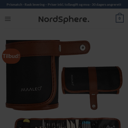
Skip
Prismatch - Rask levering – Priser inkl. tollavgift og mva - 30 dagers angrerett
to
content
0
Tilbud!