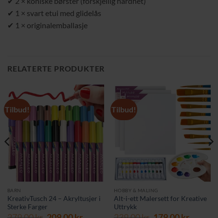
✔ 2 × koniske børster (forskjellig hardhet)
✔ 1 × svart etui med glidelås
✔ 1 × originalemballasje
RELATERTE PRODUKTER
Tilbud!
Tilbud!
BARN
HOBBY & MALING
KreativTusch 24 – Akryltusjer i
Alt-i-ett Malersett for Kreative
Sterke Farger
Uttrykk
rende
Opprinnelig
Nåværende
Opprinnelig
Nåvær
279,00
kr
209,00
kr
239,00
kr
179,00
kr