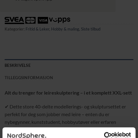
Kategorier:
Fritid & Leker
,
Hobby & maling
,
Siste tilbud
BESKRIVELSE
TILLEGGSINFORMASJON
Alt du trenger for leireskulptering – i et komplett XXL-sett
✔ Dette store 40-delte modellerings- og skulptursettet er
perfekt for deg som jobber med leire – enten du er
nybegynner, kunststudent, hobbyutøver eller erfaren
keramiker.
✔ Settet kommer i et praktisk rulleetui som holder alle