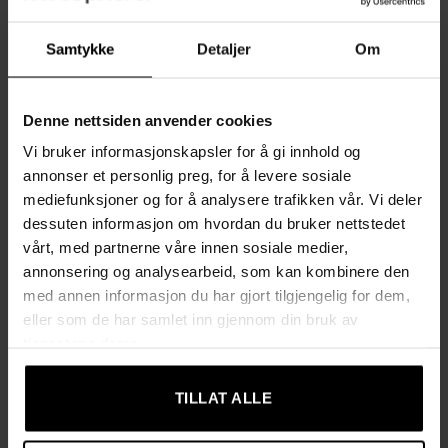
verktøy organisert og gjør det enkelt å ta med til studio, skole
eller utendørs arbeid.
Samtykke
Detaljer
Om
Fordeler med skulptursettet
Denne nettsiden anvender cookies
✔ Komplett 40-delt XXL-sett – alt du trenger for å begynne å
Vi bruker informasjonskapsler for å gi innhold og
skape med én gang
annonser et personlig preg, for å levere sosiale
✔ Profesjonell allsidighet – skjær, form, skjær ut, jevn ut og
mediefunksjoner og for å analysere trafikken vår. Vi deler
dekorer med høy presisjon
dessuten informasjon om hvordan du bruker nettstedet
✔ Perfekt for alle nivåer – utviklet for både nybegynnere og
vårt, med partnerne våre innen sosiale medier,
profesjonelle
annonsering og analysearbeid, som kan kombinere den
✔ Detaljerte og avanserte verktøy – gjør det enkelt å lage
med annen informasjon du har gjort tilgjengelig for dem,
teksturer, konturer og fin bearbeiding
eller som de har samlet inn gjennom din bruk av
✔ Smart rulleetui med individuelle lommer – holder orden og
tjenestene deres.
gir enkel transport
TILLAT ALLE
Teknisk informasjon