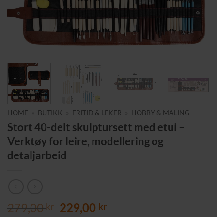
HOME
»
BUTIKK
»
FRITID & LEKER
»
HOBBY & MALING
Stort 40-delt skulptursett med etui –
Verktøy for leire, modellering og
detaljarbeid
Opprinnelig
Nåværende
279,00
229,00
kr
kr