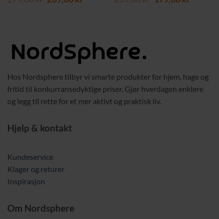
pris
pris
pris
pris
var:
er:
var:
er:
 kr.
279,00 kr.
209,00 kr.
239,00 kr.
179,00 
Hos Nordsphere tilbyr vi smarte produkter for hjem, hage og
fritid til konkurransedyktige priser. Gjør hverdagen enklere
og legg til rette for et mer aktivt og praktisk liv.
Hjelp & kontakt
Kundeservice
Klager og returer
Inspirasjon
Om Nordsphere