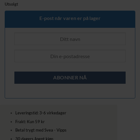
pris
pris
Utsolgt
var:
er:
279,00 kr.
229,00 kr.
E-post når varen er på lager
Leveringstid: 3-6 virkedager
Frakt: Kun 59 kr
Betal trygt med Svea - Vipps
30 dagers åpent kjøp