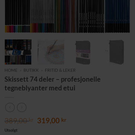
HOME
»
BUTIKK
»
FRITID & LEKER
Skissett 74 deler – profesjonelle
tegneblyanter med etui
Opprinnelig
Nåværende
389,00
319,00
kr
kr
pris
pris
Utsolgt
var:
er: