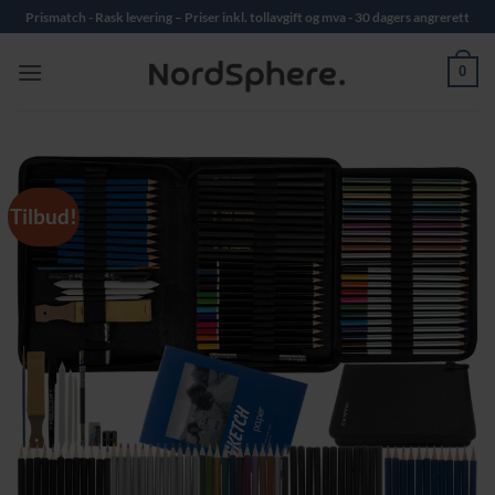
Skip
Prismatch - Rask levering – Priser inkl. tollavgift og mva - 30 dagers angrerett
to
content
0
Tilbud!