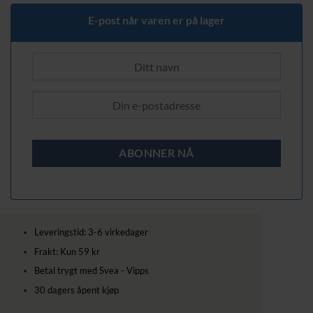
389,00 kr.
319,00 kr.
E-post når varen er på lager
Leveringstid: 3-6 virkedager
Frakt: Kun 59 kr
Betal trygt med Svea - Vipps
30 dagers åpent kjøp