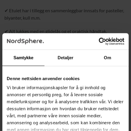
✔ Etuiet har i tillegg en sammenleggbar innsats for pasteller,
blyanter, kull m.m.
✔ Alt lukkes med en glidelås og et praktisk håndtak.
✔ UNIVERSELL BRUK – settet passer både yngre og eldre
brukere.
Samtykke
Detaljer
Om
✔ Det er perfekt til hjemmebruk, men kan også brukes i
private skoler, tegnekurs, utdanningsmiljøer, skoler og
Denne nettsiden anvender cookies
barnehager.
Vi bruker informasjonskapsler for å gi innhold og
✔ 74 DELER – settet tilbyr et stort utvalg av tilbehør for
annonser et personlig preg, for å levere sosiale
skissering, tegning og maling.
mediefunksjoner og for å analysere trafikken vår. Vi deler
dessuten informasjon om hvordan du bruker nettstedet
✔ Her finnes blyanter i ulike hardheter, fargeblyanter,
vårt, med partnerne våre innen sosiale medier,
pasteller, kull og mange andre nyttige verktøy for kreativt
annonsering og analysearbeid, som kan kombinere den
arbeid.
med annen informasjon du har gjort tilgjengelig for dem,