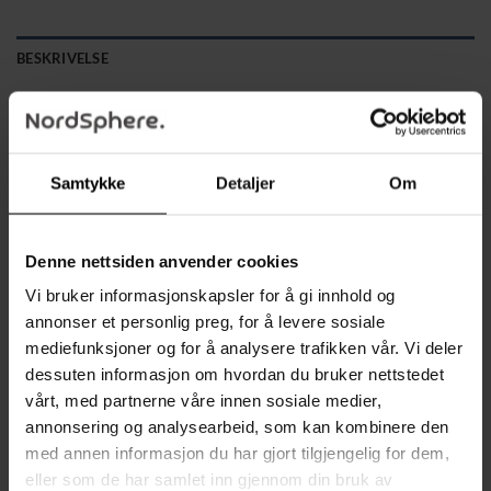
BESKRIVELSE
TILLEGGSINFORMASJON
Moderne og hygienisk løsning for et renere baderom.
Samtykke
Detaljer
Om
Denne svarte toalettbørsten har et halvsirkelformet
børstehode med gummibørster som rengjør effektivt uten å
ripe. Det luftige dekselet og den avtakbare dryppbrettet
Denne nettsiden anvender cookies
sørger for god ventilasjon og mindre vond lukt. Det
Vi bruker informasjonskapsler for å gi innhold og
avrundede håndtaket gir et komfortabelt og sikkert grep, og
annonser et personlig preg, for å levere sosiale
børsten kan både stå eller henges på veggen.
mediefunksjoner og for å analysere trafikken vår. Vi deler
dessuten informasjon om hvordan du bruker nettstedet
Toalettbørste med oppbevaringsbeholder
vårt, med partnerne våre innen sosiale medier,
annonsering og analysearbeid, som kan kombinere den
Kan stå fritt eller veggmonteres med medfølgende feste
med annen informasjon du har gjort tilgjengelig for dem,
Antibakteriell og motstandsdyktig mot sterke
eller som de har samlet inn gjennom din bruk av