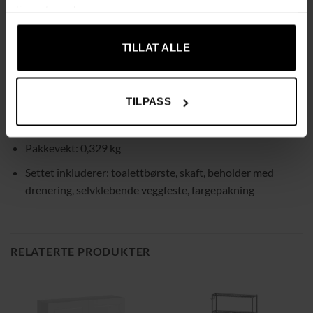
rengjøringsmidler
tjenestene deres.
Elegant og moderne design
TILLAT ALLE
Materiale: PP, TPR, PET
Farge: Svart
Størrelse: 43 x 10 x 10 cm
TILPASS
Vekt: 0,261 kg
Pakkevekt: 0,329 kg
Settet inkluderer: toalettbørste, skaft, beholder med
drenering, selvklebende veggfeste, fargepakning
RELATERTE PRODUKTER