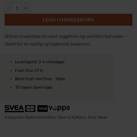
Vegghengt Toalettbørste med Luftig Beholder – Svart antall
169,00 kr.
129,00 kr.
LEGG I HANDLEKURV
Stilren toalettbørste med veggfeste og ventilert beholder –
ideell for et ryddig og hygienisk baderom.
Leveringstid: 3-6 virkedager
Frakt: Kun 59 kr
Betal trygt med Svea - Vipps
30 dagers åpent kjøp
Kategorier:
Baderomsartikler
,
Hjem & Kjøkken
,
Siste tilbud