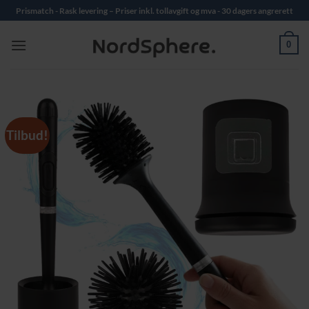
Skip
Prismatch - Rask levering – Priser inkl. tollavgift og mva - 30 dagers angrerett
to
content
0
Tilbud!