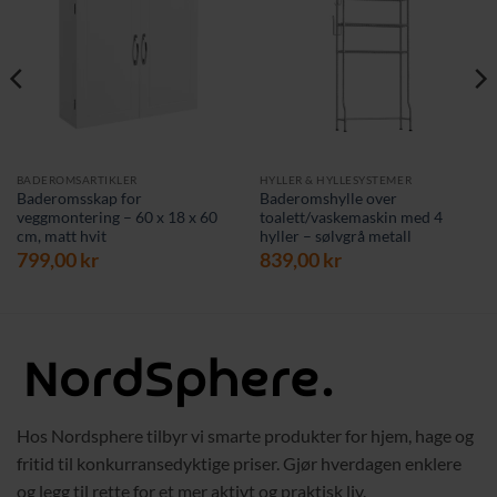
BADEROMSARTIKLER
HYLLER & HYLLESYSTEMER
Baderomsskap for
Baderomshylle over
veggmontering – 60 x 18 x 60
toalett/vaskemaskin med 4
cm, matt hvit
hyller – sølvgrå metall
rende
799,00
kr
839,00
kr
 kr.
Hos Nordsphere tilbyr vi smarte produkter for hjem, hage og
fritid til konkurransedyktige priser. Gjør hverdagen enklere
og legg til rette for et mer aktivt og praktisk liv.