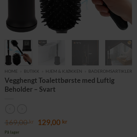
HOME
»
BUTIKK
»
HJEM & KJØKKEN
»
BADEROMSARTIKLER
Vegghengt Toalettbørste med Luftig
Beholder – Svart
Opprinnelig
Nåværende
169,00
129,00
kr
kr
pris
pris
På lager
var:
er: