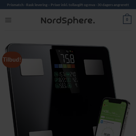
Skip
Prismatch - Rask levering – Priser inkl. tollavgift og mva - 30 dagers angrerett
to
content
0
Tilbud!