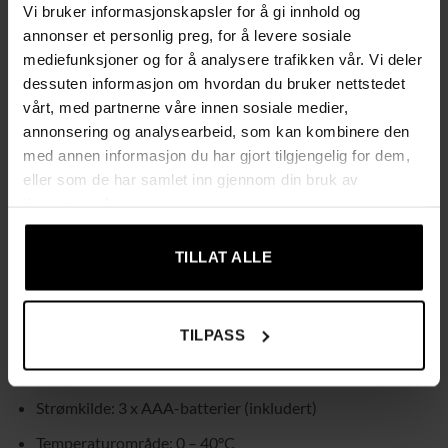
Vi bruker informasjonskapsler for å gi innhold og
Brukertilpassede målinger:
Still inn alder, høyde, kjønn og
annonser et personlig preg, for å levere sosiale
aktivitetsnivå for nøyaktige resultater.
mediefunksjoner og for å analysere trafikken vår. Vi deler
Rask og tydelig avlesning:
LCD-skjermen viser 8
dessuten informasjon om hvordan du bruker nettstedet
nøkkeltall umiddelbart.
vårt, med partnerne våre innen sosiale medier,
Moderne design:
Slitesterk konstruksjon i herdet glass,
annonsering og analysearbeid, som kan kombinere den
med annen informasjon du har gjort tilgjengelig for dem,
ABS-plast, silikon og rustfritt stål.
eller som de har samlet inn gjennom din bruk av
Spesifikasjoner:
tjenestene deres.
Måleområde: 0,2 – 226 kg
TILLAT ALLE
Måleenheter: KG / LB / ST
Dimensjoner: 30 x 30 x 3 cm
TILPASS
Vekt: 1,5 kg
Materialer: Herdet glass, rustfritt stål, ABS, silikon
Strømkilde: 3 x AAA-batterier (inkludert)
Temperaturområde: 0 – 40°C