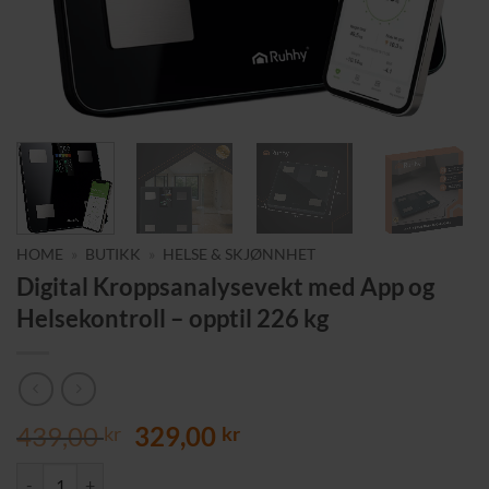
HOME
»
BUTIKK
»
HELSE & SKJØNNHET
Digital Kroppsanalysevekt med App og
Helsekontroll – opptil 226 kg
Opprinnelig
Nåværende
439,00
329,00
kr
kr
pris
pris
Digital Kroppsanalysevekt med App og Helsekontroll – opptil 226 kg a
var:
er: