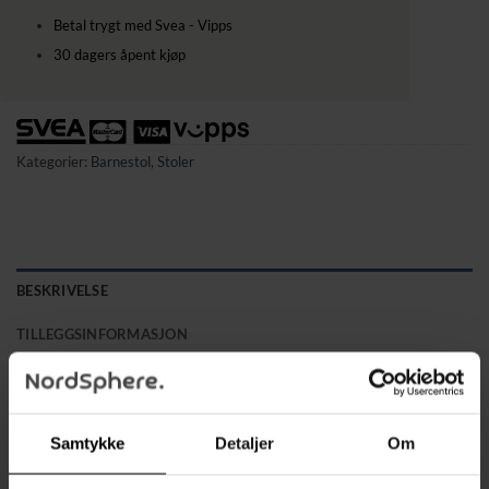
Betal trygt med Svea - Vipps
30 dagers åpent kjøp
Kategorier:
Barnestol
,
Stoler
BESKRIVELSE
TILLEGGSINFORMASJON
Skap en koselig og stilfull sitteplass for barnet ditt med dette
todelte settet som inkluderer en komfortabel barnelenestol
og en matchende krakk. Ryggstøtten har et elegant
Samtykke
Detaljer
Om
diamantmønster som gir stolen et moderne preg, mens den