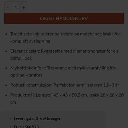
Todelt Sett med Barnelenestol og Krakk – Grå Komfort og Stil for De 
LEGG I HANDLEKURV
Todelt sett: Inkluderer barnestol og matchende krakk for
komplett avslapning
Elegant design: Ryggstøtte med diamantmønster for en
stilfull look
Myk sittekomfort: Treramme med myk skumfylling for
optimal komfort
Robust konstruksjon: Perfekt for barn i alderen 1,5–3 år
Produktmål: Lenestol 45 x 43 x 50,5 cm, krakk 28 x 28 x 20
cm
Leveringstid: 3-6 virkedager
Frakt: Kun 59 kr