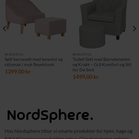
BARNESTOL
BARNESTOL
Søtt barnesett med lenestol og
Todelt Sett med Barnelenestol
ottoman i myk fløyelslook
og Krakk – Grå Komfort og Stil
for De Små
værende
1399,00
kr
s
1499,00
kr
9,00 kr.
Hos Nordsphere tilbyr vi smarte produkter for hjem, hage og
fritid til konkurransedyktige priser. Gjør hverdagen enklere