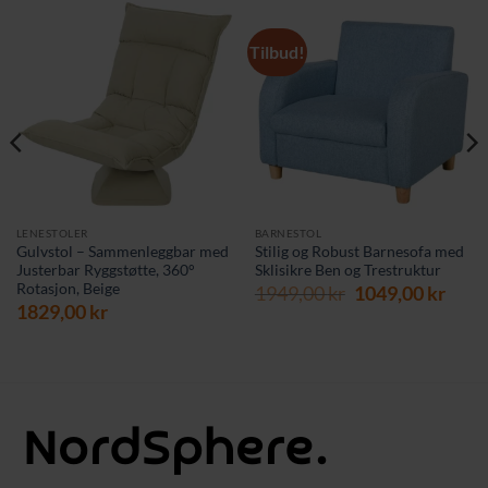
Tilbud!
LENESTOLER
BARNESTOL
Gulvstol – Sammenleggbar med
Stilig og Robust Barnesofa med
Justerbar Ryggstøtte, 360°
Sklisikre Ben og Trestruktur
Rotasjon, Beige
Opprinnelig
Nåv
1949,00
kr
1049,00
kr
rende
1829,00
kr
pris
pris
var:
er:
1949,00 kr.
1049,
 kr.