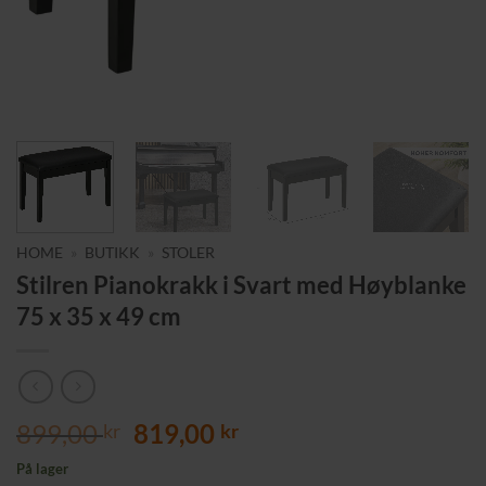
HOME
»
BUTIKK
»
STOLER
Stilren Pianokrakk i Svart med Høyblanke
75 x 35 x 49 cm
Opprinnelig
Nåværende
899,00
819,00
kr
kr
pris
pris
På lager
var:
er: