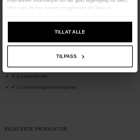
eller som de har samlet inn gjennom din bruk av
Tekniske spesifikasjoner:
tjenestene deres.
✔
Farge:
Svart
TILLAT ALLE
✔
Materialer:
Gummitre, kunstlær
✔
Mål:
75 x 35 x 49 cm (L x B x H)
✔
Maksimal vektkapasitet:
150 kg
TILPASS
Leveringsomfang:
✔ 1 x pianokrakk
✔ 1 x monteringsinstruksjoner
RELATERTE PRODUKTER