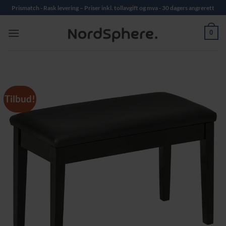
Skip
Prismatch - Rask levering – Priser inkl. tollavgift og mva - 30 dagers angrerett
to
content
0
Tilbud!