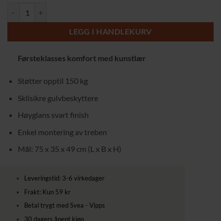
Stilren Pianokrakk i Svart med Høyblanke 75 x 35 x 49 cm antall
899,00 kr.
819,00 kr.
LEGG I HANDLEKURV
Førsteklasses komfort med kunstlær
Støtter opptil 150 kg
Sklisikre gulvbeskyttere
Høyglans svart finish
Enkel montering av treben
Mål: 75 x 35 x 49 cm (L x B x H)
Leveringstid: 3-6 virkedager
Frakt: Kun 59 kr
Betal trygt med Svea - Vipps
30 dagers åpent kjøp