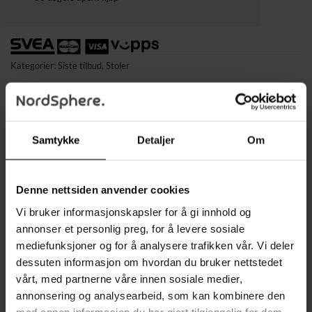
Kategorier:
Siste tilbud
,
Stoler
Samtykke
Detaljer
Om
BESKRIVELSE
TILLEGGSINFORMASJON
Denne nettsiden anvender cookies
✔ Komfortabel sitteplass for én person
Vi bruker informasjonskapsler for å gi innhold og
annonser et personlig preg, for å levere sosiale
✔ Høyglanspolerte, svarte ben
mediefunksjoner og for å analysere trafikken vår. Vi deler
✔ Glatt og slitesterkt kunstlær, enkelt å rengjøre
dessuten informasjon om hvordan du bruker nettstedet
vårt, med partnerne våre innen sosiale medier,
✔ Ben i massivt gummitre med gulvbeskyttelse
annonsering og analysearbeid, som kan kombinere den
✔ Enkel montering kreves
med annen informasjon du har gjort tilgjengelig for dem,