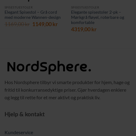
SPISESTUESTOLER
SPISESTUESTOLER
Elegant Spisestol – Grå cord
Elegante spisestoler 2-pk –
med moderne Wannen-design
Mørkgrå fløyel, roterbare og
komfortable
Opprinnelig
Nåværende
1169,00
kr
1149,00
kr
pris
pris
4319,00
kr
var:
er:
1169,00 kr.
1149,00 kr.
Hos Nordsphere tilbyr vi smarte produkter for hjem, hage og
fritid til konkurransedyktige priser. Gjør hverdagen enklere
og legg til rette for et mer aktivt og praktisk liv.
Hjelp & kontakt
Kundeservice