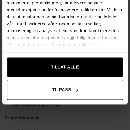
annonser et personlig preg, for å levere sosiale
robuste rammen i naturlig gummitre sikrer stabilitet og
mediefunksjoner og for å analysere trafikken vår. Vi deler
holdbarhet. Justerbare føtter gir optimal stabilitet, selv på
dessuten informasjon om hvordan du bruker nettstedet
ujevne gulv, slik at stolen passer i alle rom. Enkel montering
vårt, med partnerne våre innen sosiale medier,
kreves.
annonsering og analysearbeid, som kan kombinere den
med annen informasjon du har gjort tilgjengelig for dem,
Tekniske data:
eller som de har samlet inn gjennom din bruk av
tjenestene deres.
Farge:
Kremhvit og naturlig tre
Materiale:
Gummitre, polyester (trekk), skum
TILLAT ALLE
Totale mål:
59 x 63,5 x 96 cm (L x B x H)
Setemål:
59 x 48 x 53 cm (L x B x H)
TILPASS
Ryggstøttemål:
45 x 50 cm (B x H)
Maks belastning:
150 kg
Pakkens innhold: