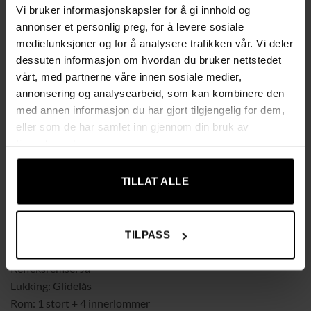
Vi bruker informasjonskapsler for å gi innhold og
hansker eller en liten vannflaske.
annonser et personlig preg, for å levere sosiale
mediefunksjoner og for å analysere trafikken vår. Vi deler
Egenskaper
dessuten informasjon om hvordan du bruker nettstedet
✔ Universell passform – firpunktsfeste med borrelåsbånd gir
vårt, med partnerne våre innen sosiale medier,
sikker montering på de fleste snøscootere
annonsering og analysearbeid, som kan kombinere den
✔ Romslig kapasitet – 5 liter med stort hovedrom og fire
med annen informasjon du har gjort tilgjengelig for dem,
innerlommer for organisert oppbevaring
eller som de har samlet inn gjennom din bruk av
✔ Vanntett materiale – beskytter innholdet mot regn, snø, is
tjenestene deres.
og fukt
✔ Sikker & praktisk – slitesterk glidelås og refleksremse for
TILLAT ALLE
bedre synlighet i mørket
Spesifikasjoner
Feste: Borrelås (styremontering)
TILPASS
Vanntett: Ja
Refleksremse: Ja
Lukking: Glidelås
Rom: 1 stort + 4 innerlommer