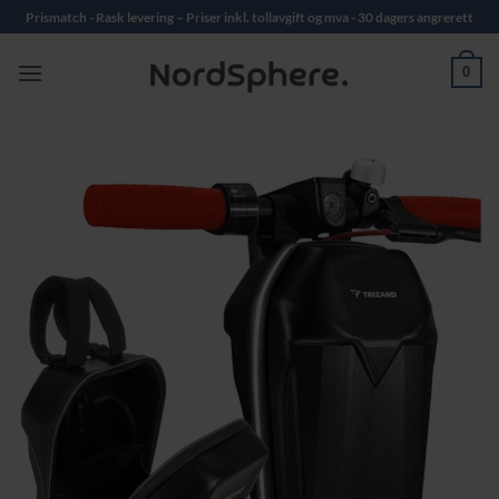
Skip
Prismatch - Rask levering – Priser inkl. tollavgift og mva - 30 dagers angrerett
to
content
0