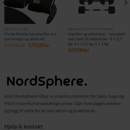
FRITID & LEKER
MANUALER OG VEKTSTENGER
Vinterfôrede håndmuffer for
Hantler og vektstang – komplett
barnevogn og akebrett
sett med 16 vektskiver: 8 × 2,5
kg, 4 × 1,25 kg, 4 × 1 kg
rende
Opprinnelig
Nåværende
239,00
kr
179,00
kr
pris
pris
569,00
kr
var:
er:
 kr.
239,00 kr.
179,00 kr.
Hos Nordsphere tilbyr vi smarte produkter for hjem, hage og
fritid til konkurransedyktige priser. Gjør hverdagen enklere
og legg til rette for et mer aktivt og praktisk liv.
Hjelp & kontakt