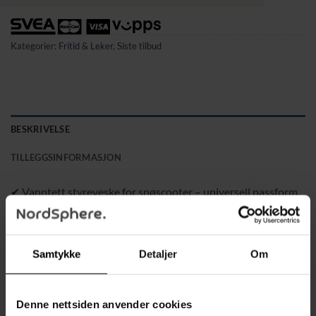
Kategorier:
Fritid & Leker
,
Siste tilbud
BESKRIVELSE
TILLEGGSINFORMASJON
✔ Vanntett styreveske for snøscooter – universell passform
og 5 liters kapasitet
Denne harde, vanntette styrevesken er et ideelt tilbehør for
Samtykke
Detaljer
Om
alle snøscooterførere som vil ha det viktigste lett tilgjengelig.
Med smart firpunktsfeste og sterke borrelåsbånd sitter
vesken stabilt på styret og passer de fleste scootermodeller.
Denne nettsiden anvender cookies
Den rommer 5 liter – perfekt for telefon, lommebok, nøkler,