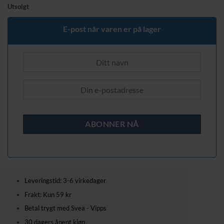
pris
pris
Utsolgt
var:
er:
389,00 kr.
329,00 kr.
E-post når varen er på lager
Leveringstid: 3-6 virkedager
Frakt: Kun 59 kr
Betal trygt med Svea - Vipps
30 dagers åpent kjøp