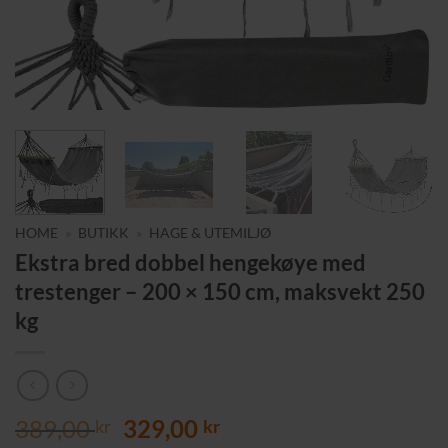
HOME
»
BUTIKK
»
HAGE & UTEMILJØ
Ekstra bred dobbel hengekøye med
trestenger – 200 × 150 cm, maksvekt 250
kg
Opprinnelig
Nåværende
389,00
329,00
kr
kr