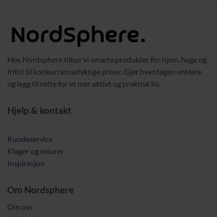
 kr.
359,00 kr.
269,00 kr.
Hos Nordsphere tilbyr vi smarte produkter for hjem, hage og
fritid til konkurransedyktige priser. Gjør hverdagen enklere
og legg til rette for et mer aktivt og praktisk liv.
Hjelp & kontakt
Kundeservice
Klager og returer
Inspirasjon
Om Nordsphere
Om oss