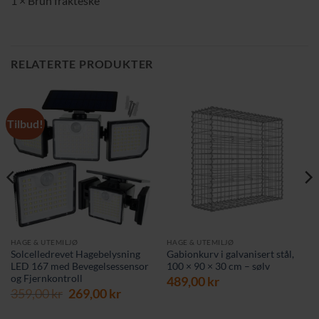
1 × Brun frakteske
RELATERTE PRODUKTER
Tilbud!
HAGE & UTEMILJØ
HAGE & UTEMILJØ
Solcelledrevet Hagebelysning
Gabionkurv i galvanisert stål,
LED 167 med Bevegelsessensor
100 × 90 × 30 cm – sølv
og Fjernkontroll
489,00
kr
rende
Opprinnelig
Nåværende
359,00
kr
269,00
kr
pris
pris
var:
er: