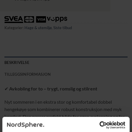
Kategorier:
Hage & utemiljø
,
Siste tilbud
BESKRIVELSE
TILLEGGSINFORMASJON
✔
Avkobling for to – trygt, romslig og stilrent
Nyt sommeren i en ekstra stor og komfortabel dobbel
hengekøye som kombinerer robust konstruksjon med myk
komfort. Den passer perfekt både for egen avslapning og for
å dele rolige øyeblikk med noen du er glad i. Med en
maksbelastning på 250 kg og forsterkede materialer tilbyr