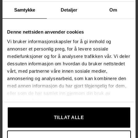
hengekøyen en trygg og holdbar løsning for hagen, terrassen
Samtykke
Detaljer
Om
eller sommerens utflukter.
Egenskaper & fordeler
Denne nettsiden anvender cookies
✔
Stabil og sikker konstruksjon
Vi bruker informasjonskapsler for å gi innhold og
Slitesterke flettede tau og et forsterket stoff gjør at
annonser et personlig preg, for å levere sosiale
hengekøyen tåler opptil 250 kg – ideell for to personer.
mediefunksjoner og for å analysere trafikken vår. Vi deler
dessuten informasjon om hvordan du bruker nettstedet
✔
Myk og holdbar materialmiks
vårt, med partnerne våre innen sosiale medier,
Laget av 65 % bomull og 35 % polyester, noe som gir en
annonsering og analysearbeid, som kan kombinere den
perfekt balanse mellom komfort, pusteevne og slitestyrke.
med annen informasjon du har gjort tilgjengelig for dem,
eller som de har samlet inn gjennom din bruk av
✔
Massive trestenger for økt komfort
tjenestene deres.
De 100 cm brede trestengene i hver ende holder hengekøyen
utstrakt og stabil, slik at den ikke ruller seg sammen. Du får
TILLAT ALLE
mer plass og en tryggere følelse når du ligger i den.
✔
Enkel å montere og flytte