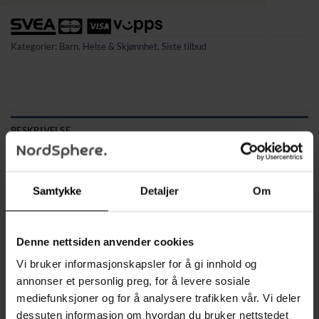
Kategorier:
Barn
,
Helse & Skjønnhet
,
Siste tilbud
BESKRIVELSE
TILLEGGSINFORMASJON
Samtykke
Detaljer
Om
Smykkeskrin Organisator Øredobbeskrin Rosa
Hold orden på favorittsmykkene dine. Dette smykkeskrinet
med
20 rom og nøkkellås
har en myk, beskyttende
Denne nettsiden anvender cookies
innredning og et glasslokk som gjør det enkelt å se innholdet.
Vi bruker informasjonskapsler for å gi innhold og
Den stilrene rosa designen passer perfekt i både soverom og
annonser et personlig preg, for å levere sosiale
garderobe.
mediefunksjoner og for å analysere trafikken vår. Vi deler
ROMSLIG
– med 20 ulike rom og inndelinger hjelper esken
dessuten informasjon om hvordan du bruker nettstedet