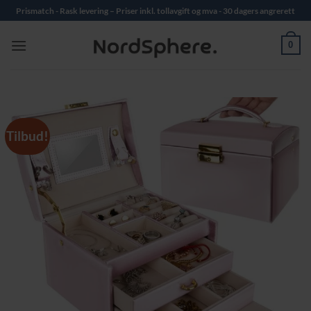
Skip
Prismatch - Rask levering – Priser inkl. tollavgift og mva - 30 dagers angrerett
to
content
0
Tilbud!