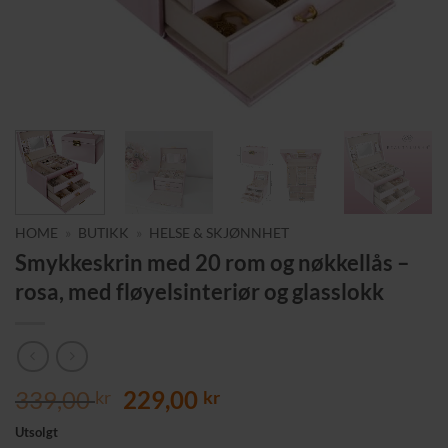
HOME
»
BUTIKK
»
HELSE & SKJØNNHET
Smykkeskrin med 20 rom og nøkkellås –
rosa, med fløyelsinteriør og glasslokk
Opprinnelig
Nåværende
339,00
229,00
kr
kr
pris
pris
Utsolgt
var:
er: