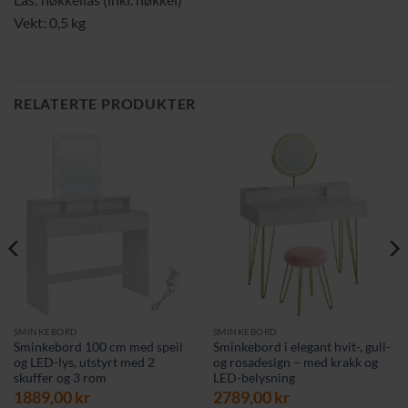
Vekt: 0,5 kg
RELATERTE PRODUKTER
SMINKEBORD
SMINKEBORD
Sminkebord 100 cm med speil
Sminkebord i elegant hvit-, gull-
og LED-lys, utstyrt med 2
og rosadesign – med krakk og
skuffer og 3 rom
LED-belysning
rende
1889,00
kr
2789,00
kr