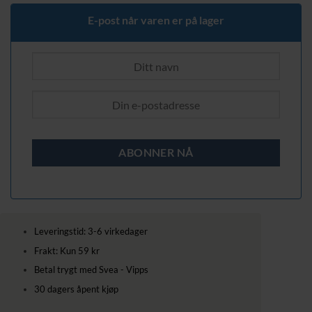
339,00 kr.
229,00 kr.
E-post når varen er på lager
Leveringstid: 3-6 virkedager
Frakt: Kun 59 kr
Betal trygt med Svea - Vipps
30 dagers åpent kjøp