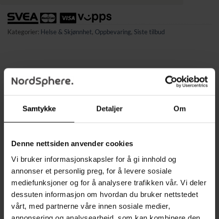
Kategorier:
Helse & Skjønnhet
,
Oppbevaring
,
Siste tilbud
BESKRIVELSE
Samtykke
Detaljer
Om
TILLEGGSINFORMASJON
Låsbart smykkeskrin – luksuriøs og organisert oppbevaring
Denne nettsiden anvender cookies
Dette elegante smykkeskrinet gir deg et vakkert og sikkert
sted å oppbevare dine favorittsmykker. Med hele 20 rom,
Vi bruker informasjonskapsler for å gi innhold og
smarte holdere og to skuffer holder du enkelt orden på ringer,
annonser et personlig preg, for å levere sosiale
øredobber, armbånd, halskjeder, klokker og andre accessoirer.
mediefunksjoner og for å analysere trafikken vår. Vi deler
Under lokket finnes dessuten en skjult hylle for ekstra
dessuten informasjon om hvordan du bruker nettstedet
oppbevaring.
vårt, med partnerne våre innen sosiale medier,
annonsering og analysearbeid, som kan kombinere den
Skrinet er designet for å beskytte smykkene dine mot riper og