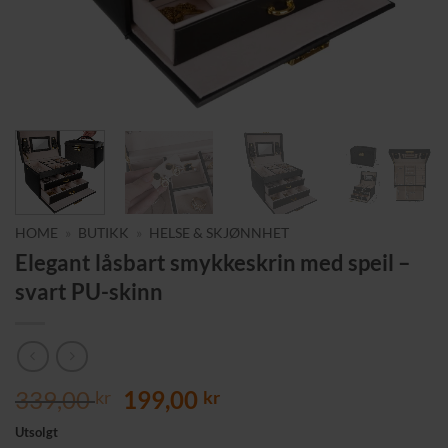
HOME
»
BUTIKK
»
HELSE & SKJØNNHET
Elegant låsbart smykkeskrin med speil –
svart PU-skinn
Opprinnelig
Nåværende
339,00
199,00
kr
kr
pris
pris
Utsolgt
var:
er: