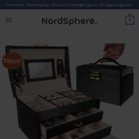
Skip
Prismatch - Rask levering – Priser inkl. tollavgift og mva - 30 dagers angrerett
to
content
0
Tilbud!