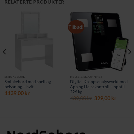
RELATERTE PRODUKTER
Tilbud!
SMINKEBORD
HELSE & SKJØNNHET
Sminkebord med speil og
Digital Kroppsanalysevekt med
belysning – hvit
App og Helsekontroll – opptil
226 kg
1139,00
kr
Opprinnelig
Nåvær
439,00
kr
329,00
kr
pris
pris
var:
er:
439,00 kr.
329,00 