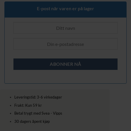
339,00 kr.
199,00 kr.
E-post når varen er på lager
Leveringstid: 3-6 virkedager
Frakt: Kun 59 kr
Betal trygt med Svea - Vipps
30 dagers åpent kjøp