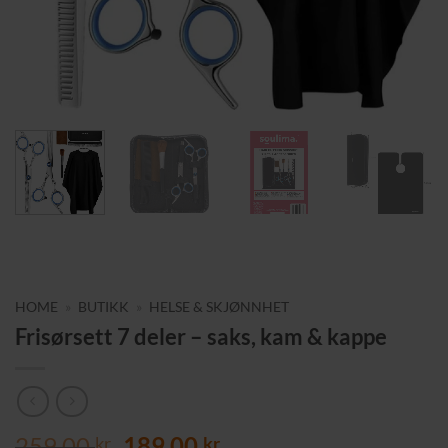
HOME
»
BUTIKK
»
HELSE & SKJØNNHET
Frisørsett 7 deler – saks, kam & kappe
Opprinnelig
Nåværende
259,00
189,00
kr
kr