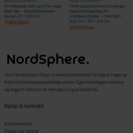
HELSE & SKJØNNHET
HELSE & SKJØNNHET
Smykkeskap med speil for vegg
Helkroppsspeil med innebygd
eller dør – plassbesparende
oppbevaringsskap for
design 37 × 120 cm
smykker/sminke – roterbart,
hvit, 54 × 54 × 162 cm
rende
1389,00
kr
2509,00
kr
 kr.
Hos Nordsphere tilbyr vi smarte produkter for hjem, hage og
fritid til konkurransedyktige priser. Gjør hverdagen enklere
og legg til rette for et mer aktivt og praktisk liv.
Hjelp & kontakt
Kundeservice
Klager og returer