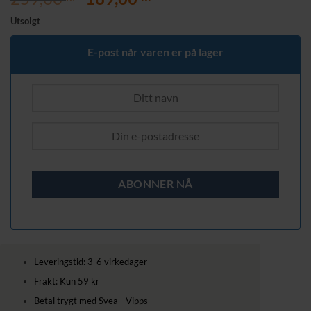
pris
pris
Utsolgt
var:
er:
259,00 kr.
189,00 kr.
E-post når varen er på lager
Leveringstid: 3-6 virkedager
Frakt: Kun 59 kr
Betal trygt med Svea - Vipps