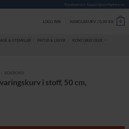
Kundeservice: Support@nordsphere.no
0
LOGG INN
HANDLEKURV /
0,00
KR
AGE & UTEMILJØ
FRITID & LEKER
KONTORSTOLER
»
SIDEBORD
ringskurv i stoff, 50 cm,