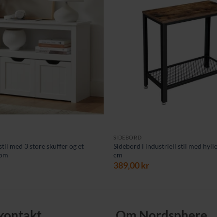
SIDEBORD
stil med 3 store skuffer og et
Sidebord i industriell stil med hyll
rom
cm
389,00
kr
 kontakt
Om Nordsphere