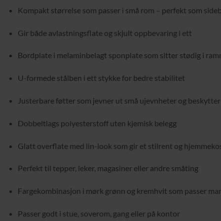
Kompakt størrelse som passer i små rom – perfekt som sideb
Gir både avlastningsflate og skjult oppbevaring i ett
Bordplate i melaminbelagt sponplate som sitter stødig i ra
U-formede stålben i ett stykke for bedre stabilitet
Justerbare føtter som jevner ut små ujevnheter og beskytter
Dobbeltlags polyesterstoff uten kjemisk belegg
Glatt overflate med lin-look som gir et stilrent og hjemmeko
Perfekt til tepper, leker, magasiner eller andre småting
Fargekombinasjon i mørk grønn og kremhvit som passer mang
Passer godt i stue, soverom, gang eller på kontor