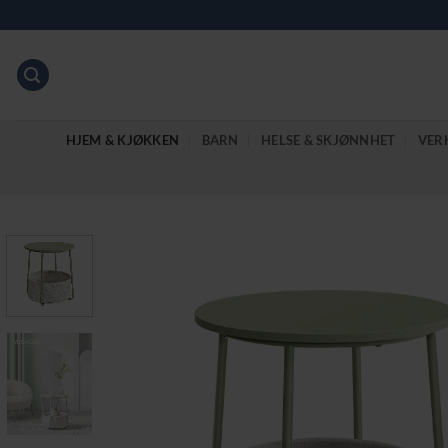
Skip
to
content
HJEM & KJØKKEN
BARN
HELSE & SKJØNNHET
VER