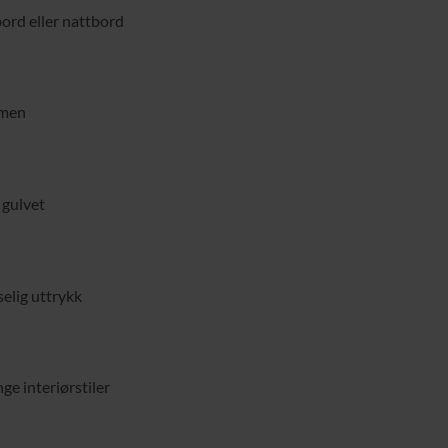
ord eller nattbord
mmen
 gulvet
selig uttrykk
e interiørstiler