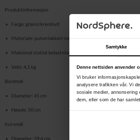
Produktinformasjon
Farge: grønn/kremhvit
Materiale: pulverlakkert metall, melaminbelagt sponplate, p
Samtykke
Maksimal statisk belastning: 35 kg
Vekt: 4,1 kg
Denne nettsiden anvender c
Vi bruker informasjonskapsler
Bordmål
analysere trafikken vår. Vi 
sosiale medier, annonsering 
Diameter: 45 cm
dem, eller som de har samlet
Høyde: 50 cm
Kurvmål
Diameter: 39,6 cm