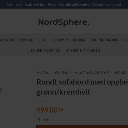
Prismatch - Rask levering – Priser inkl. tollavgift og mva - 30 dagers angrerett
KTØY OG GJØR-DET-SELV
HUSDYRTILBEHØR
OPPBEVARING
H
LEKER OG SPILL
SPORT & TRENING
HOME
»
BUTIKK
»
HJEM & KJØKKEN
»
BORD
Rundt sofabord med oppbeva
grønn/kremhvit
499,00
kr
På lager