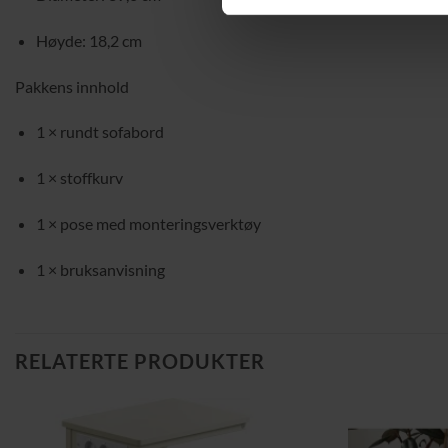
Høyde: 18,2 cm
Pakkens innhold
1 × rundt sofabord
1 × stoffkurv
1 × pose med monteringsverktøy
1 × bruksanvisning
RELATERTE PRODUKTER