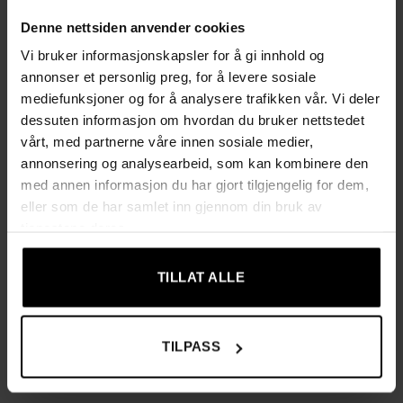
Produktinformasjon
Denne nettsiden anvender cookies
Farge: vintage brun/svart
Vi bruker informasjonskapsler for å gi innhold og
annonser et personlig preg, for å levere sosiale
Materiale: sponplate, stål, polyesterstoff
mediefunksjoner og for å analysere trafikken vår. Vi deler
dessuten informasjon om hvordan du bruker nettstedet
Størrelse: 75 × 30 × 91 cm (L × B × H)
vårt, med partnerne våre innen sosiale medier,
annonsering og analysearbeid, som kan kombinere den
Vekt: 5,4 kg
med annen informasjon du har gjort tilgjengelig for dem,
eller som de har samlet inn gjennom din bruk av
Maks statisk belastning bordplate: 30 kg
tjenestene deres.
Maks statisk belastning per stoffhylle: 10 kg
TILLAT ALLE
Forpakningen inneholder
1 × skostativ
TILPASS
1 × veltesikring