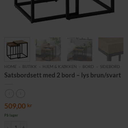
HOME
»
BUTIKK
»
HJEM & KJØKKEN
»
BORD
»
SIDEBORD
Satsbordsett med 2 bord – lys brun/svart
509,00
kr
På lager
Satsbordsett med 2 bord – lys brun/svart antall