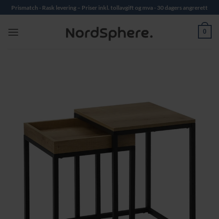
Skip
Prismatch - Rask levering – Priser inkl. tollavgift og mva - 30 dagers angrerett
to
content
0