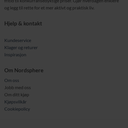
fritid til konkurransedyktige priser. Gjør hverdagen enklere
og legg til rette for et mer aktivt og praktisk liv.
Hjelp & kontakt
Kundeservice
Klager og returer
Inspirasjon
Om Nordsphere
Om oss
Jobb med oss
Om ditt kjøp
Kjøpsvilkår
Cookiepolicy