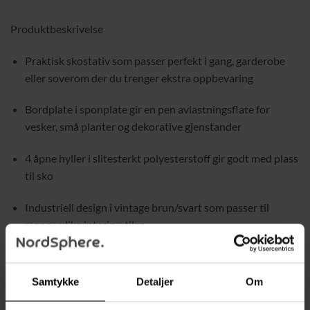
Produktbeskrivelse
Praktisk skostativ som passer perfekt i gang, garderobe
eller soverom der du trenger ekstra oppbevaring
Bordplate i sponplate gir en pen avlastningsflate for
vesker, små planter og dekorative gjenstander
4 åpne hyller i slitesterkt polyesterstoff gir godt med plass
til sko
Industriell design i vintage brun/svart som passer til
mange ulike interiørstiler
Stabil konstruksjon i sponplate og stål for daglig bruk
Samtykke
Detaljer
Om
Veltesikring følger med for økt sikkerhet