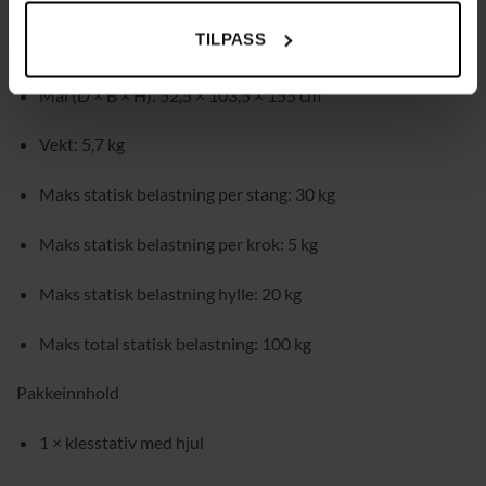
TILPASS
Materiale: stål
Mål (D × B × H): 52,5 × 103,5 × 155 cm
Vekt: 5,7 kg
Maks statisk belastning per stang: 30 kg
Maks statisk belastning per krok: 5 kg
Maks statisk belastning hylle: 20 kg
Maks total statisk belastning: 100 kg
Pakkeinnhold
1 × klesstativ med hjul