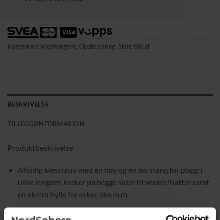
Kategorier:
Kleshengere
,
Oppbevaring
,
Siste tilbud
BESKRIVELSE
TILLEGGSINFORMASJON
Produktbeskrivelse
Allsidig klesstativ med én høy og én lav stang for plagg i
ulike lengder, kroker på begge sider til vesker/hat­ter samt
en ekstra hylle for esker, sko m.m.
Tørker raskt og er lett tilgjengelig takket være 42 cm