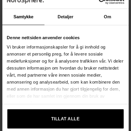
mellom stengene som gir god luftsirkulasjon, mindre floke
og enkel tilgang
Samtykke
Detaljer
Om
Lett å flytte og låse med 4 universalhjul, hvorav 2 med
brems, slik at du kan plassere det der du vil og feste det
Denne nettsiden anvender cookies
trygt
Vi bruker informasjonskapsler for å gi innhold og
annonser et personlig preg, for å levere sosiale
Stabil og slitesterk konstruksjon i Ø 25,4 mm stålrør,
mediefunksjoner og for å analysere trafikken vår. Vi deler
forsterket med skruer – tåler opptil 100 kg totalt
dessuten informasjon om hvordan du bruker nettstedet
Belastning: opptil 30 kg per stang, 5 kg per krok og 20 kg
vårt, med partnerne våre innen sosiale medier,
annonsering og analysearbeid, som kan kombinere den
på hyllen
med annen informasjon du har gjort tilgjengelig for dem,
Enkel montering med lettforståelige instruksjoner og
eller som de har samlet inn gjennom din bruk av
ukomplisert konstruksjon
tjenestene deres.
Produktinformasjon
TILLAT ALLE
Farge: hvit