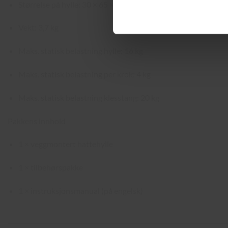
Størrelse på hylle: 30 × 65 × 1,5 cm (D × B × H)
Vekt: 3,7 kg
Maks. statisk belastning hylle: 16 kg
Maks. statisk belastning per krok: 4 kg
Maks. statisk belastning klesstang: 20 kg
Pakkens innhold
1 × veggmontert hattehylle
1 × tilbehørspakke
1 × instruksjonsmanual (på engelsk)