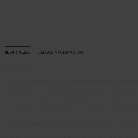
BESKRIVELSE
TILLEGGSINFORMASJON
Beskrivelse
Kombinerer åpen hylle, flyttbare kroker og klesstang i én o
Perfekt for å oppbevare og henge jakker, vesker, skjerf, hatte
10 avtakbare kroker i to rader – juster avstanden mellom krok
Den øvre hyllen gir ekstra plass til bokser, kurver, luer eller 
Klesstangen er ideell for kleshengere når du vil henge skjorter