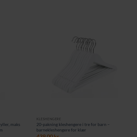
KLESHENGERE
hyller, maks
20-pakning kleshengere i tre for barn –
cm
barnekleshengere for klær
439,00
kr