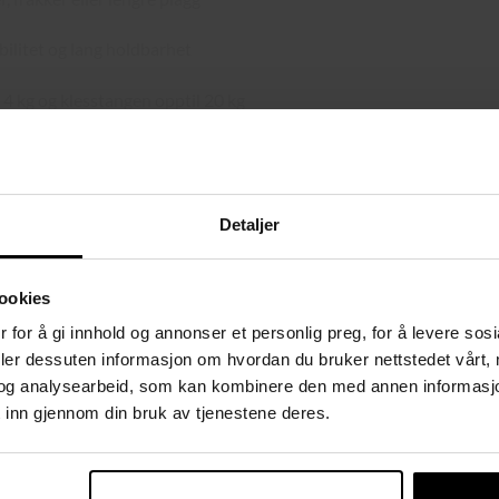
ilitet og lang holdbarhet
l 4 kg og klesstangen opptil 20 kg
rne ganger og entreer
dig som den gir rikelig med oppbevaring
Detaljer
 deler
ookies
 for å gi innhold og annonser et personlig preg, for å levere sos
deler dessuten informasjon om hvordan du bruker nettstedet vårt,
og analysearbeid, som kan kombinere den med annen informasjon d
 inn gjennom din bruk av tjenestene deres.