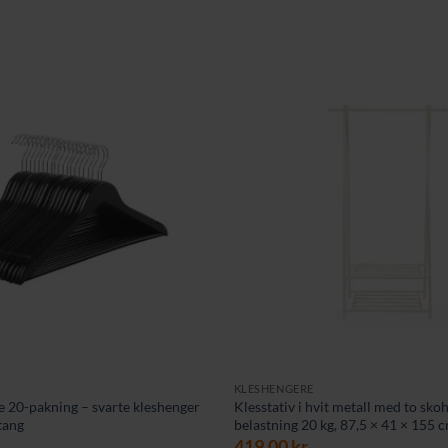
KLESHENGERE
re 20-pakning – svarte kleshenger
Klesstativ i hvit metall med to sko
tang
belastning 20 kg, 87,5 × 41 × 155 
419,00
kr