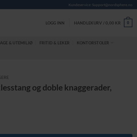
Kundeservice: Support@nordsphere.no
0
LOGG INN
HANDLEKURV /
0,00
KR
AGE & UTEMILJØ
FRITID & LEKER
KONTORSTOLER
GERE
klesstang og doble knaggerader,