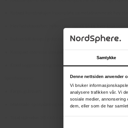
Robust konstruksjon i sponplate og metallramme gir høy stab
Høy lastekapasitet: hyllen tåler opptil 16 kg, hver krok oppti
Industriell design i grått og svart som passer perfekt i mode
Kompakt størrelse som passer godt selv i mindre rom, samti
Samtykke
Enkel veggmontering med tydelige instruksjoner og merkede
Denne nettsiden anvender c
Spesifikasjoner
Vi bruker informasjonskapsler
Farge: grå/svart
analysere trafikken vår. Vi 
sosiale medier, annonsering 
Materiale: sponplate og stål
dem, eller som de har samlet
Total størrelse: 30 × 65 × 42 cm (D × B × H)