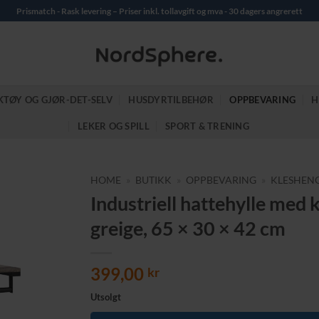
Prismatch - Rask levering – Priser inkl. tollavgift og mva - 30 dagers angrerett
KTØY OG GJØR-DET-SELV
HUSDYRTILBEHØR
OPPBEVARING
H
LEKER OG SPILL
SPORT & TRENING
HOME
»
BUTIKK
»
OPPBEVARING
»
KLESHEN
Industriell hattehylle med 
greige, 65 × 30 × 42 cm
399,00
kr
Utsolgt