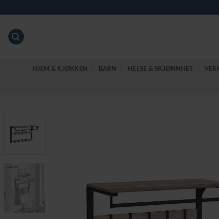
Skip
to
content
HJEM & KJØKKEN
BARN
HELSE & SKJØNNHET
VER