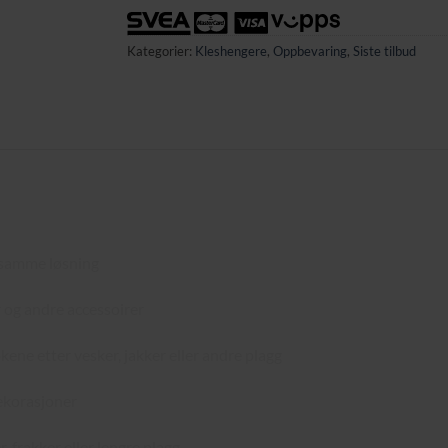
Kategorier:
Kleshengere
,
Oppbevaring
,
Siste tilbud
g samme løsning
r og andre accessoirer
ene etter vesker, jakker eller andre plagg
dekorasjoner
, frakker eller lengre plagg