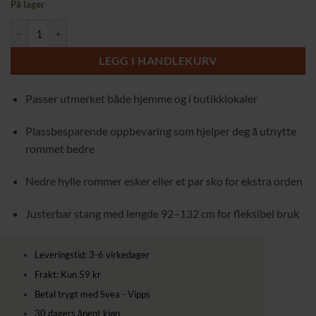
På lager
Svart rullbart klesstativ med uttrekkbar klesstang i metall, 90 kg maks
LEGG I HANDLEKURV
Passer utmerket både hjemme og i butikklokaler
Plassbesparende oppbevaring som hjelper deg å utnytte
rommet bedre
Nedre hylle rommer esker eller et par sko for ekstra orden
Justerbar stang med lengde 92–132 cm for fleksibel bruk
Leveringstid: 3-6 virkedager
Frakt: Kun 59 kr
Betal trygt med Svea - Vipps
30 dagers åpent kjøp