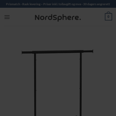
Skip
Prismatch - Rask levering – Priser inkl. tollavgift og mva - 30 dagers angrerett
to
content
0