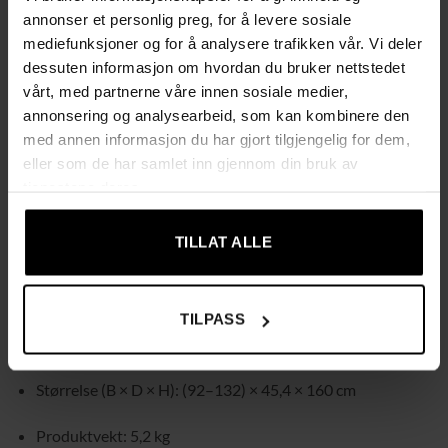
annonser et personlig preg, for å levere sosiale
Rullbart design som gjør den enkel å flytte og tilpasse
mediefunksjoner og for å analysere trafikken vår. Vi deler
etter behov
dessuten informasjon om hvordan du bruker nettstedet
vårt, med partnerne våre innen sosiale medier,
Kraftige 360° svingbare hjul som ruller jevnt på de fleste
annonsering og analysearbeid, som kan kombinere den
gulv og takler kanter, ramper og fortau
med annen informasjon du har gjort tilgjengelig for dem,
eller som de har samlet inn gjennom din bruk av
Passer også godt til f.eks. loppemarkeder, stall og andre
tjenestene deres.
miljøer der du trenger mobil klesoppbevaring
TILLAT ALLE
Spesifikasjoner
Farge: svart
TILPASS
Materiale: forkrommet jernrør
Størrelse (B × D × H): (92–132) × 45,4 × 160 cm
Produktvekt: 5,2 kg