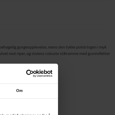
ehagelig gyngeopplevelse, mens den tykke polstringen i myk
r gulvet mot riper, og stolens robuste stålramme med gummiføtter
Om