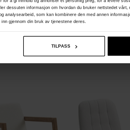
 for å gi innhold og annonser et personlig preg, for å levere sos
deler dessuten informasjon om hvordan du bruker nettstedet vårt,
og analysearbeid, som kan kombinere den med annen informasjon d
 inn gjennom din bruk av tjenestene deres.
TILPASS