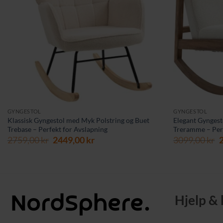
GYNGESTOL
GYNGESTOL
Klassisk Gyngestol med Myk Polstring og Buet
Elegant Gyngest
Trebase – Perfekt for Avslapning
Treramme – Per
Opprinnelig
Nåværende
O
2759,00
kr
2449,00
kr
3099,00
kr
pris
pris
p
var:
er:
v
2759,00 kr.
2449,00 kr.
3
Hjelp &