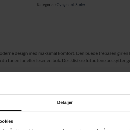
Kategorier:
Gyngestol
,
Stoler
oderne design med maksimal komfort. Den buede trebasen gir en b
 du tar en lur eller leser en bok. De sklisikre fotputene beskytte
Detaljer
 skum
ookies