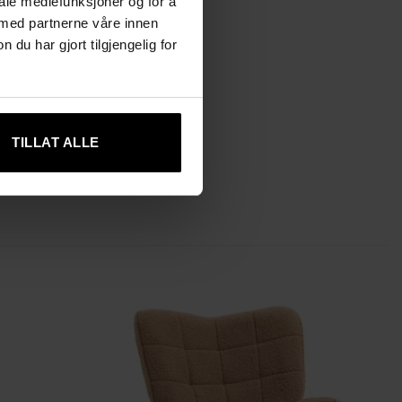
iale mediefunksjoner og for å
 med partnerne våre innen
u har gjort tilgjengelig for
TILLAT ALLE