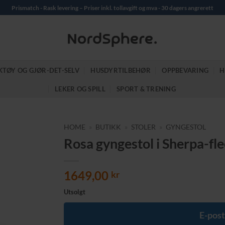
Prismatch - Rask levering – Priser inkl. tollavgift og mva - 30 dagers angrerett
KTØY OG GJØR-DET-SELV
HUSDYRTILBEHØR
OPPBEVARING
H
LEKER OG SPILL
SPORT & TRENING
HOME
»
BUTIKK
»
STOLER
»
GYNGESTOL
Rosa gyngestol i Sherpa-flee
1649,00
kr
Utsolgt
E-post