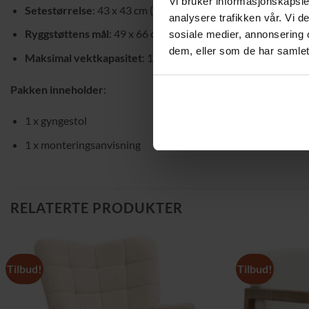
Vi bruker informasjonskapsler
Setestørrelse
: 43 x 43 cm (B x D)
analysere trafikken vår. Vi 
Ryggstøttens mål
: 49 x 66 cm (B x H)
sosiale medier, annonsering 
dem, eller som de har samlet
Maksimal vektkapasitet
: 150 kg
Pakken inneholder
:
1 x gyngestol
1 x monteringsanvisning
RELATERTE PRODUKTER
Tilbud!
Tilbud!