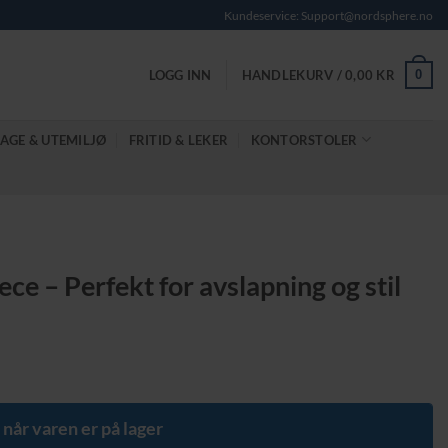
Kundeservice: Support@nordsphere.no
0
LOGG INN
HANDLEKURV /
0,00
KR
AGE & UTEMILJØ
FRITID & LEKER
KONTORSTOLER
ce – Perfekt for avslapning og stil
 når varen er på lager