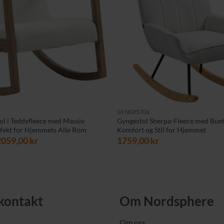
GYNGESTOL
ol i Teddyfleece med Massiv
Gyngestol Sherpa-Fleece med Buet
fekt for Hjemmets Alle Rom
Komfort og Stil for Hjemmet
pprinnelig
Nåværende
2059,00
kr
1759,00
kr
ris
pris
ar:
er:
099,00 kr.
2059,00 kr.
 kontakt
Om Nordsphere
Om oss