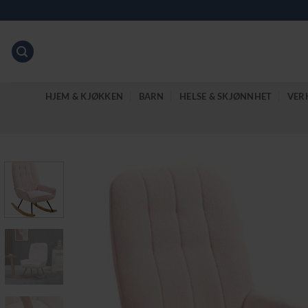
Skip
to
content
HJEM & KJØKKEN
BARN
HELSE & SKJØNNHET
VER