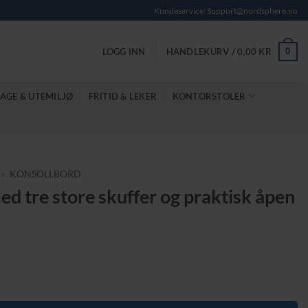
Kundeservice: Support@nordsphere.no
0
LOGG INN
HANDLEKURV /
0,00
KR
AGE & UTEMILJØ
FRITID & LEKER
KONTORSTOLER
»
KONSOLLBORD
ed tre store skuffer og praktisk åpen