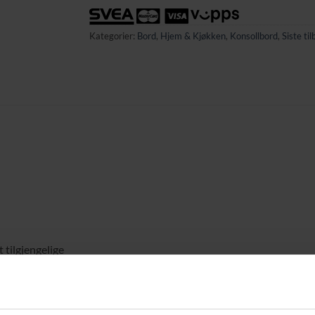
Kategorier:
Bord
,
Hjem & Kjøkken
,
Konsollbord
,
Siste ti
t tilgjengelige
lle deler er nummererte og forhåndsborede, monteringsbeslag og ve