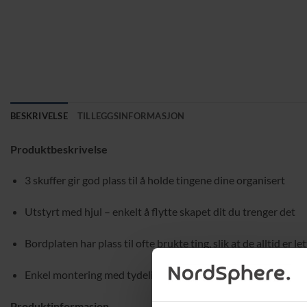
BESKRIVELSE
TILLEGGSINFORMASJON
Produktbeskrivelse
3 skuffer gir god plass til å holde tingene dine organisert
Utstyrt med hjul – enkelt å flytte skapet dit du trenger det
Bordplaten har plass til ofte brukte ting, slik at de alltid er let
Enkel montering med tydelige, illustrerte instruksjoner – a
Produktinformasjon