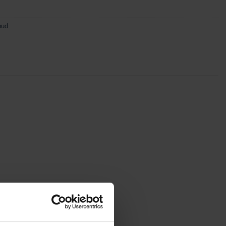
lbud
rktøy følger med