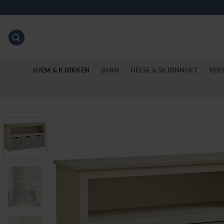
Skip
to
content
HJEM & KJØKKEN
BARN
HELSE & SKJØNNHET
VER