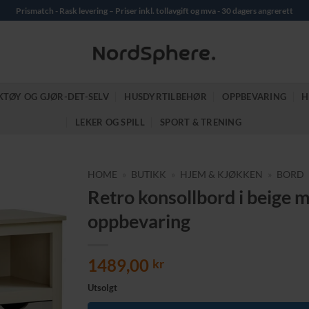
Prismatch - Rask levering – Priser inkl. tollavgift og mva - 30 dagers angrerett
KTØY OG GJØR-DET-SELV
HUSDYRTILBEHØR
OPPBEVARING
H
LEKER OG SPILL
SPORT & TRENING
HOME
»
BUTIKK
»
HJEM & KJØKKEN
»
BORD
Retro konsollbord i beige m
oppbevaring
1489,00
kr
Utsolgt