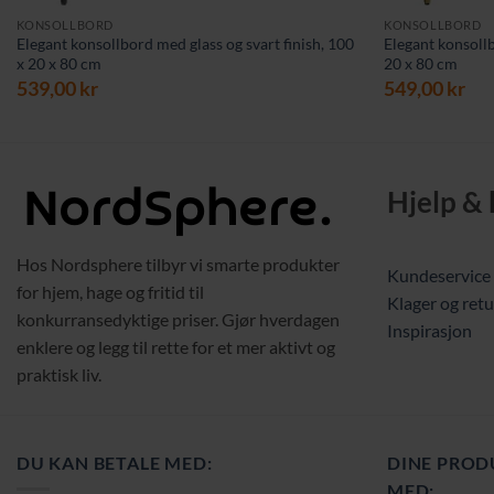
KONSOLLBORD
KONSOLLBORD
Elegant konsollbord med glass og svart finish, 100
Elegant konsollb
x 20 x 80 cm
20 x 80 cm
539,00
kr
549,00
kr
Hjelp &
Hos Nordsphere tilbyr vi smarte produkter
Kundeservice
for hjem, hage og fritid til
Klager og retu
konkurransedyktige priser. Gjør hverdagen
Inspirasjon
enklere og legg til rette for et mer aktivt og
praktisk liv.
DU KAN BETALE MED:
DINE PROD
MED: