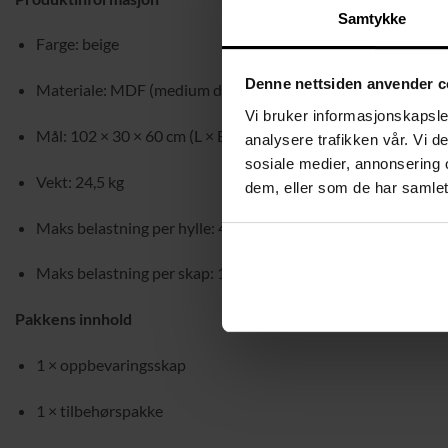
Samtykke
Farge: beige
Denne nettsiden anvender c
Materiale: MDF (medium density fiberboard)
Vi bruker informasjonskapsler
Mål: 102 × 30 × 60 cm (L × B × H)
analysere trafikken vår. Vi 
sosiale medier, annonsering 
Vekt: 24,5 kg
dem, eller som de har samlet
Maks belastning per hylle: 45 kg
Maks belastning per skap: 18 kg
Pakkens innhold
1 × oppbevaringsskap
1 × tilbehørspakke