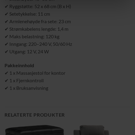
✔ Ryggstøtte: 52 x 68 cm (B x H)
✔ Setetykkelse: 11 cm
✔ Armlenehøyde fra sete: 23 cm
✔ Strømkabelens lengde: 1,4 m
✔ Maks belastning: 120 kg
✔ Inngang: 220–240 V, 50/60 Hz
✔ Utgang: 12 V, 24 W
Pakkeinnhold
✔ 1 x Massasjestol for kontor
✔ 1 x Fjernkontroll
✔ 1 x Bruksanvisning
RELATERTE PRODUKTER