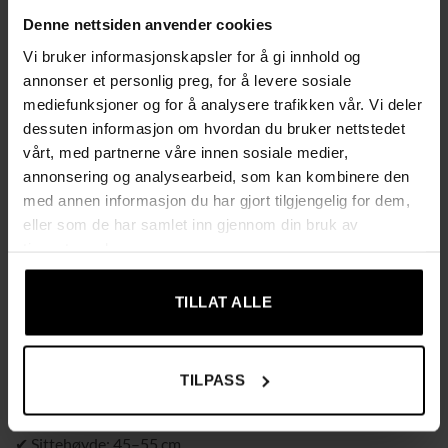
✔ Integrert hodepute og uttrekkbart fotstøtte for maksimal
Denne nettsiden anvender cookies
komfort
Vi bruker informasjonskapsler for å gi innhold og
✔ Ryggstøtte kan vinkles opp til 135° og låses i ønsket
annonser et personlig preg, for å levere sosiale
posisjon for optimal hvile
mediefunksjoner og for å analysere trafikken vår. Vi deler
✔ 360° rotasjonsfunksjon med hjul kledd i kunstskinn som
dessuten informasjon om hvordan du bruker nettstedet
ruller lett på alle gulvtyper
vårt, med partnerne våre innen sosiale medier,
✔ Justerbar sittehøyde mellom 45–55 cm for optimal
annonsering og analysearbeid, som kan kombinere den
ergonomi
med annen informasjon du har gjort tilgjengelig for dem,
✔ Enkel montering – klar på cirka åtte minutter
eller som de har samlet inn gjennom din bruk av
tjenestene deres.
Teknisk informasjon
✔ Farge: Grå
TILLAT ALLE
✔ Materiale: Linimitasjon (100 % polyester), skum,
flerlagsplate, plast
✔ Totale mål: 70 x 65 x 107–117 cm (L x B x H)
TILPASS
✔ Mål i hvilestilling: 66 x 69 x 97 cm (B x D x H)
✔ Sitteområde: 54 x 48 cm (B x D)
✔ Sittehøyde: 45–55 cm