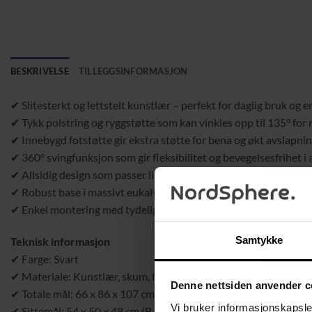
BESKRIVELSE
TILLEGGSINFORMASJON
✔ Slitesterkt og lettstelt kunstlær – perfekt for daglig bruk og e
✔ Tykk polstring og ryggstøtte som kan vinkles opp til 135° fo
✔ Innebygd fotstøtte gir ekstra støtte for bena og økt avslapni
✔ 360° svingfunksjon som gir fleksibilitet og bevegelsesfrihet i 
✔ Allsidig design som passer like godt i stue, soverom eller bobi
✔ Robust base i massivt eukalyptustre som garanterer holdbarhe
✔ Enkel montering med tydelige instruksjoner
Samtykke
Teknisk informasjon
✔ Farge: Svart
✔ Materiale: Kunstlær, skum, flerlagsplate, eukalyptustre
Denne nettsiden anvender c
✔ Totale mål: 66 x 86 x 107 cm (B x D x H)
Vi bruker informasjonskapsler
✔ Sittemål: 54 x 50 x 48 cm (B x D x H)