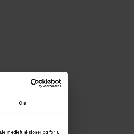
Om
iale mediefunksjoner og for å