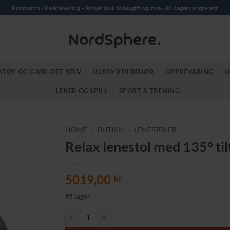
Prismatch - Rask levering – Priser inkl. tollavgift og mva - 30 dagers angrerett
KTØY OG GJØR-DET-SELV
HUSDYRTILBEHØR
OPPBEVARING
H
LEKER OG SPILL
SPORT & TRENING
HOME
»
BUTIKK
»
LENESTOLER
Relax lenestol med 135° tilt
5019,00
kr
På lager
Relax lenestol med 135° tilt og fotstøtte Sort antall