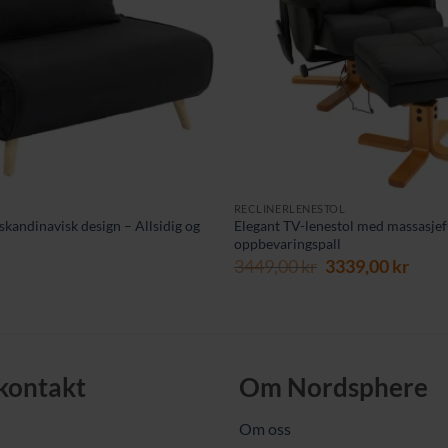
RECLINERLENESTOL
 skandinavisk design – Allsidig og
Elegant TV-lenestol med massasje
oppbevaringspall
Opprinnelig
Nåv
3449,00
kr
3339,00
kr
pris
pris
var:
er:
3449,00 kr.
3339,
 kontakt
Om Nordsphere
Om oss