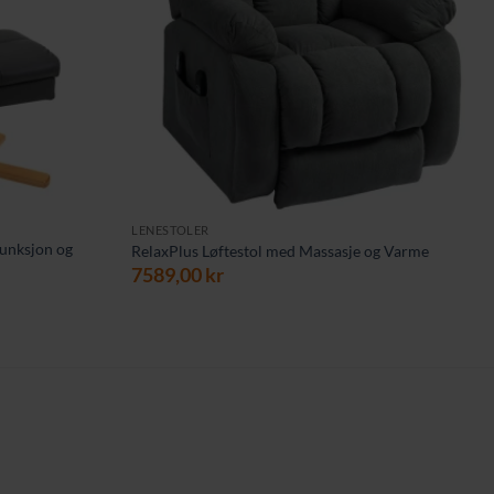
LENESTOLER
funksjon og
RelaxPlus Løftestol med Massasje og Varme
7589,00
kr
ærende
00 kr.