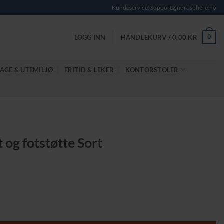
Kundeservice: Support@nordsphere.no
0
LOGG INN
HANDLEKURV /
0,00
KR
AGE & UTEMILJØ
FRITID & LEKER
KONTORSTOLER
 og fotstøtte Sort