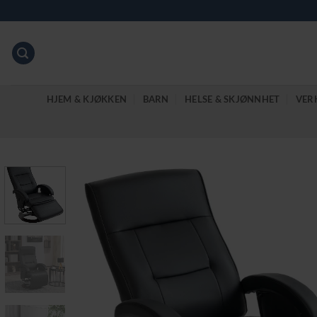
Skip
to
content
HJEM & KJØKKEN
BARN
HELSE & SKJØNNHET
VER