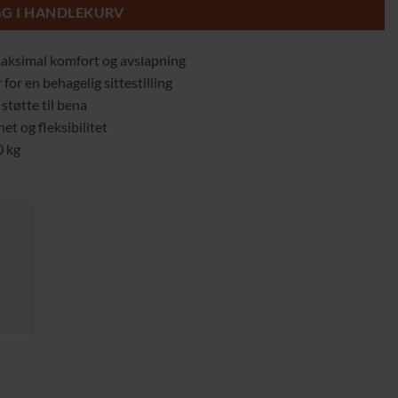
GG I HANDLEKURV
maksimal komfort og avslapning
for en behagelig sittestilling
støtte til bena
et og fleksibilitet
0 kg