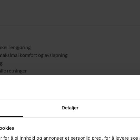
nkel rengjøring
r maksimal komfort og avslapning
ng
alle retninger
l
t og stabilitet
Detaljer
ookies
 for å gi innhold og annonser et personlig preg, for å levere sos