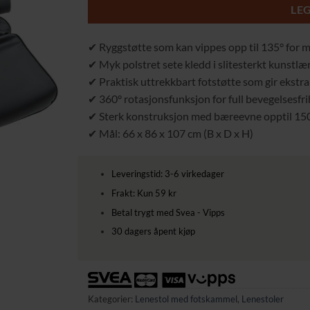
LE
✔ Ryggstøtte som kan vippes opp til 135° for 
✔ Myk polstret sete kledd i slitesterkt kunstlær 
✔ Praktisk uttrekkbart fotstøtte som gir ekstra 
✔ 360° rotasjonsfunksjon for full bevegelsesfrih
✔ Sterk konstruksjon med bæreevne opptil 15
✔ Mål: 66 x 86 x 107 cm (B x D x H)
Leveringstid: 3-6 virkedager
Frakt: Kun 59 kr
Betal trygt med Svea - Vipps
30 dagers åpent kjøp
Kategorier:
Lenestol med fotskammel
,
Lenestoler