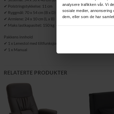
analysere trafikken vår. Vi 
✔ Polstringstykkelse: 11 cm
sosiale medier, annonsering 
✔ Ryggmål: 70 x 54 cm (B x D)
dem, eller som de har samlet
✔ Armlene: 24 x 10 cm (L x B)
✔ Maks lastkapasitet: 150 kg
Pakkens innhold
✔ 1 x Lenestol med tiltfunksjon
✔ 1 x Manual
RELATERTE PRODUKTER