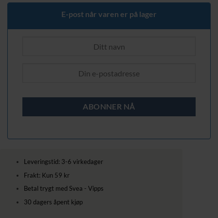
389,00 kr.
289,00 kr.
E-post når varen er på lager
Leveringstid: 3-6 virkedager
Frakt: Kun 59 kr
Betal trygt med Svea - Vipps
30 dagers åpent kjøp