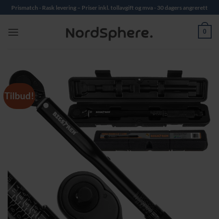
Skip
Prismatch - Rask levering – Priser inkl. tollavgift og mva - 30 dagers angrerett
to
content
0
Tilbud!