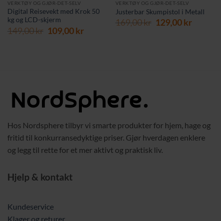
VERKTØY OG GJØR-DET-SELV
VERKTØY OG GJØR-DET-SELV
Digital Reisevekt med Krok 50
Justerbar Skumpistol i Metall
kg og LCD-skjerm
Opprinnelig
Nåvær
169,00
kr
129,00
kr
rende
Opprinnelig
Nåværende
149,00
kr
109,00
kr
pris
pris
pris
pris
var:
er:
var:
er:
169,00 kr.
129,00 
 kr.
149,00 kr.
109,00 kr.
Hos Nordsphere tilbyr vi smarte produkter for hjem, hage og
fritid til konkurransedyktige priser. Gjør hverdagen enklere
og legg til rette for et mer aktivt og praktisk liv.
Hjelp & kontakt
Kundeservice
Klager og returer