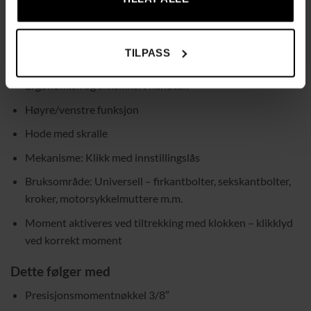
Produktvekt: 1.083 kg
Kalibreringssertifikat: Ja, med individuelt serienummer
TILPASS
Skala på verktøyet
Ergonomisk og sklisikkert håndtak
Høyre/venstre funksjon
Hode med skralle
Mekanisme: Klikk med innstillingslås
Bruksområde: Universell – firkantbolter, sekskantbolter,
kroker, motorsykkelmuttere m.m.
Moment aktiveres ved tiltrekking med klokken – klikklyd
ved korrekt moment
Dette følger med
Presisjonsmomentnøkkel 3/8″