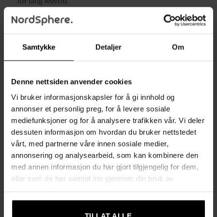
for lang levetid.
Momentlås – hindrer utilsiktede endringer under bruk.
Ergonomisk håndtak – sikkert grep og komfort selv ved
langvarig bruk.
Samtykke
Detaljer
Om
Klikkmekanisme – tydelig signal når innstilt moment er
nådd.
Denne nettsiden anvender cookies
Medfølgende etui – beskytter verktøyet og gir enkel
Vi bruker informasjonskapsler for å gi innhold og
oppbevaring og transport.
annonser et personlig preg, for å levere sosiale
mediefunksjoner og for å analysere trafikken vår. Vi deler
Tekniske spesifikasjoner
dessuten informasjon om hvordan du bruker nettstedet
Størrelse: 3/8″
vårt, med partnerne våre innen sosiale medier,
annonsering og analysearbeid, som kan kombinere den
Momentområde: 7–112 Nm
med annen informasjon du har gjort tilgjengelig for dem,
Nøyaktighet: ±4%
eller som de har samlet inn gjennom din bruk av
tjenestene deres.
Materiale: Stål + PVC-etui
Lengde: 37 cm
TILLAT ALLE