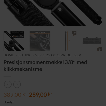
HOME
»
BUTIKK
»
VERKTØY OG GJØR-DET-SELV
Presisjonsmomentnøkkel 3/8″ med
klikkmekanisme
Opprinnelig
Nåværende
389,00
289,00
kr
kr
pris
pris
Utsolgt
var:
er: